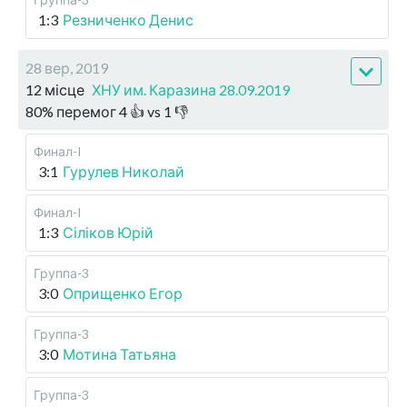
1:3
Резниченко Денис
28 вер, 2019
12 місце
ХНУ им. Каразина 28.09.2019
80
%
перемог
4
👍 vs
1
👎
Финал-I
3:1
Гурулев Николай
Финал-I
1:3
Сіліков Юрій
Группа-3
3:0
Оприщенко Егор
Группа-3
3:0
Мотина Татьяна
Группа-3