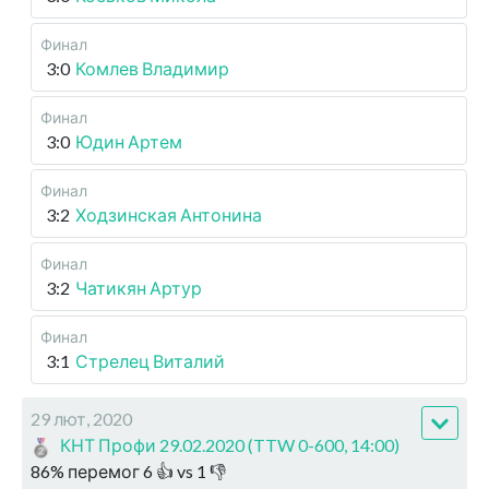
Финал
3:0
Комлев Владимир
Финал
3:0
Юдин Артем
Финал
3:2
Ходзинская Антонина
Финал
3:2
Чатикян Артур
Финал
3:1
Стрелец Виталий
29 лют, 2020
КНТ Профи 29.02.2020 (TTW 0-600, 14:00)
86
%
перемог
6
👍 vs
1
👎