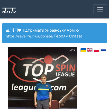
🙏🇺🇦❤️Підтримати Українську Армію
https://savelife.in.ua/donate
/ Героям Слава!
1 of 8