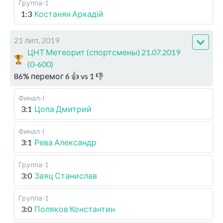
Группа-1
1:3
Костанян Аркадій
21 лип, 2019
ЦНТ Метеорит (спортсмены) 21.07.2019
(0-600)
86
%
перемог
6
👍 vs
1
👎
Финал-I
3:1
Цопа Дмитрий
Финал-I
3:1
Рева Александр
Группа-1
3:0
Заяц Станислав
Группа-1
3:0
Поляков Константин