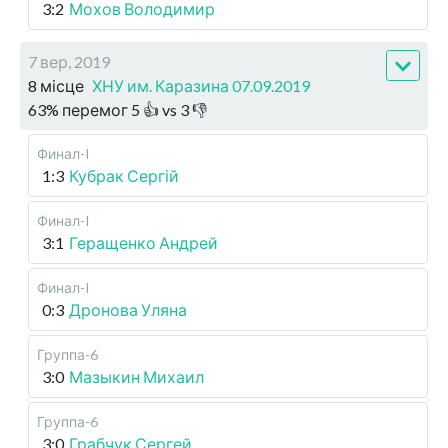
3:2
Мохов Володимир
7 вер, 2019
8 місце
ХНУ им. Каразина 07.09.2019
63
%
перемог
5
👍 vs
3
👎
Финал-I
1:3
Кубрак Сергій
Финал-I
3:1
Геращенко Андрей
Финал-I
0:3
Дронова Уляна
Группа-6
3:0
Мазыкин Михаил
Группа-6
3:0
Грабчук Сергей