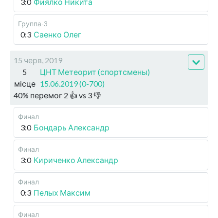
3:0
Фиялко Никита
Группа-3
0:3
Саенко Олег
15 черв, 2019
5
ЦНТ Метеорит (спортсмены)
місце
15.06.2019 (0-700)
40
%
перемог
2
👍 vs
3
👎
Финал
3:0
Бондарь Александр
Финал
3:0
Кириченко Александр
Финал
0:3
Пелых Максим
Финал