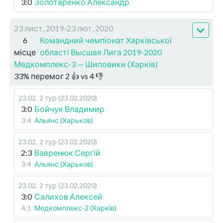
3:0
Золотаренко Александр
23 лист, 2019-23 лют, 2020
6
Командний чемпіонат Харківської
місце
області Высшая Лига 2019-2020
Медкомплекс-3 — Шиповики (Харків)
33
%
перемог
2
👍 vs
4
👎
23.02
.
2 тур (23.02.2020)
3:0
Бойчук Владимир
3:4
Альянс (Харьков)
23.02
.
2 тур (23.02.2020)
2:3
Вавренюк Сергій
3:4
Альянс (Харьков)
23.02
.
2 тур (23.02.2020)
3:0
Салихов Алексей
4:1
Медкомплекс-2 (Харків)