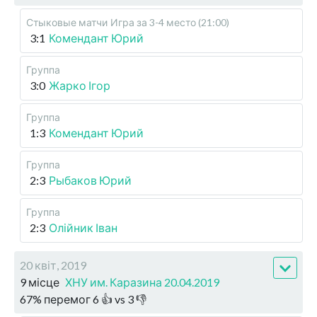
Стыковые матчи
Игра за 3-4 место (21:00)
3:1
Комендант Юрий
Группа
3:0
Жарко Ігор
Группа
1:3
Комендант Юрий
Группа
2:3
Рыбаков Юрий
Группа
2:3
Олійник Іван
20 квіт, 2019
9 місце
ХНУ им. Каразина 20.04.2019
67
%
перемог
6
👍 vs
3
👎