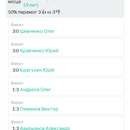
місце
59 лет)
50
%
перемог
3
👍 vs
3
👎
Финал
3:0
Шевченко Олег
Финал
3:0
Кравченко Юрий
Финал
3:0
Братухин Юрій
Финал
1:3
Андрєєв Олег
Финал
1:3
Пименов Виктор
Финал
1:3
Аверьянов Александр