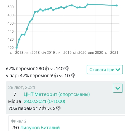
67
%
перемог
280
👍 vs
140
👎
Сховати ігри
у парі
47
%
перемог
9
👍 vs
10
👎
28 лют, 2021
7
ЦНТ Метеорит (спортсмены)
місце
28.02.2021 (0-1000)
70
%
перемог
7
👍 vs
3
👎
Финал 2
3:0
Лисунов Виталий