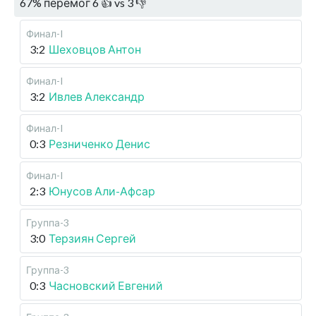
67
%
перемог
6
👍 vs
3
👎
Финал-I
3:2
Шеховцов Антон
Финал-I
3:2
Ивлев Александр
Финал-I
0:3
Резниченко Денис
Финал-I
2:3
Юнусов Али-Афсар
Группа-3
3:0
Терзиян Сергей
Группа-3
0:3
Часновский Евгений