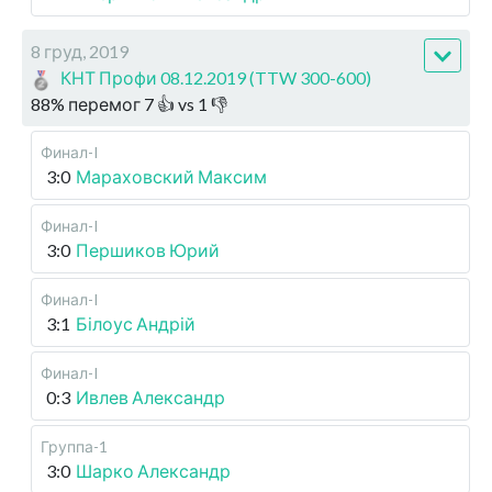
8 груд, 2019
КНТ Профи 08.12.2019 (TTW 300-600)
88
%
перемог
7
👍 vs
1
👎
Финал-I
3:0
Мараховский Максим
Финал-I
3:0
Першиков Юрий
Финал-I
3:1
Білоус Андрій
Финал-I
0:3
Ивлев Александр
Группа-1
3:0
Шарко Александр