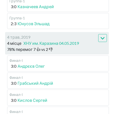
Группа-1
3:0
Казначеев Андрей
Группа-1
2:3
Юнусов Эльшад
4 трав, 2019
4 місце
ХНУ им. Каразина 04.05.2019
78
%
перемог
7
👍 vs
2
👎
Финал-I
3:0
Андрєєв Олег
Финал-I
3:0
Грабський Андрій
Финал-I
3:0
Кислов Сергей
Финал-I