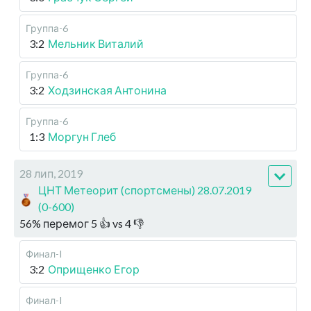
Группа-6
3:2
Мельник Виталий
Группа-6
3:2
Ходзинская Антонина
Группа-6
1:3
Моргун Глеб
28 лип, 2019
ЦНТ Метеорит (спортсмены) 28.07.2019
(0-600)
56
%
перемог
5
👍 vs
4
👎
Финал-I
3:2
Оприщенко Егор
Финал-I