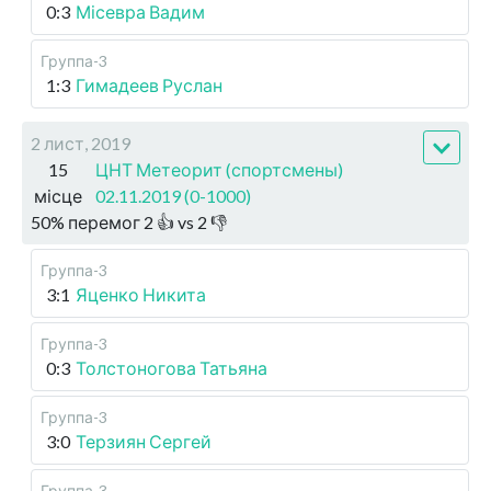
0:3
Місевра Вадим
Группа-3
1:3
Гимадеев Руслан
2 лист, 2019
15
ЦНТ Метеорит (спортсмены)
місце
02.11.2019 (0-1000)
50
%
перемог
2
👍 vs
2
👎
Группа-3
3:1
Яценко Никита
Группа-3
0:3
Толстоногова Татьяна
Группа-3
3:0
Терзиян Сергей
Группа-3