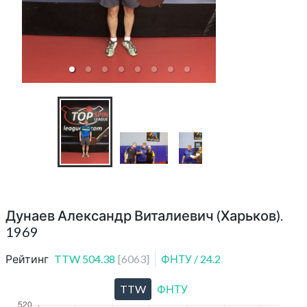
КНТ Профи 21.0
1
Дунаев Александр Виталиевич (Харьков).
1969
Рейтинг
TTW
504.38
[
6063
]
ФНТУ
/
24.2
TTW
ФНТУ