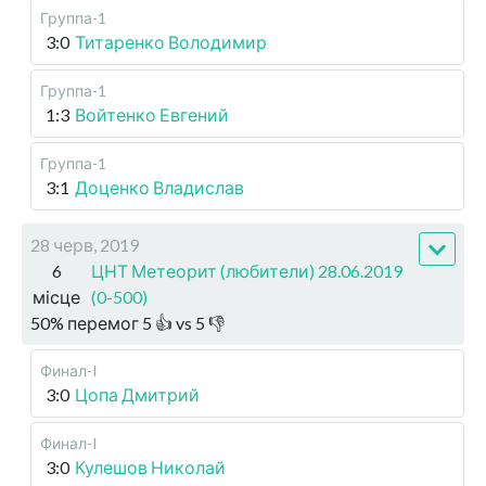
Группа-1
3:0
Титаренко Володимир
Группа-1
1:3
Войтенко Евгений
Группа-1
3:1
Доценко Владислав
28 черв, 2019
6
ЦНТ Метеорит (любители) 28.06.2019
місце
(0-500)
50
%
перемог
5
👍 vs
5
👎
Финал-I
3:0
Цопа Дмитрий
Финал-I
3:0
Кулешов Николай