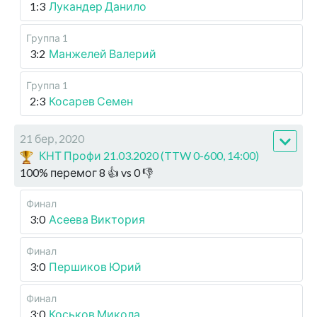
1:3
Лукандер Данило
Группа 1
3:2
Манжелей Валерий
Группа 1
2:3
Косарев Семен
21 бер, 2020
КНТ Профи 21.03.2020 (TTW 0-600, 14:00)
100
%
перемог
8
👍 vs
0
👎
Финал
3:0
Асеева Виктория
Финал
3:0
Першиков Юрий
Финал
3:0
Коськов Микола