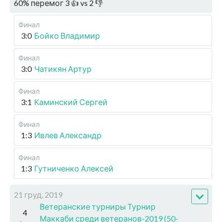
60
%
перемог
3
👍 vs
2
👎
Финал
3:0
Бойко Владимир
Финал
3:0
Чатикян Артур
Финал
3:1
Каминский Сергей
Финал
1:3
Ивлев Александр
Финал
1:3
Гутниченко Алексей
21 груд, 2019
Ветеранские турниры Турнир
4
Маккаби среди ветеранов-2019 (50-