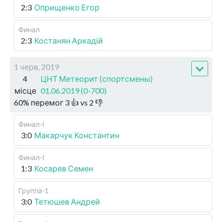
2:3
Оприщенко Егор
Финал
2:3
Костанян Аркадій
1 черв, 2019
4
ЦНТ Метеорит (спортсмены)
місце
01.06.2019 (0-700)
60
%
перемог
3
👍 vs
2
👎
Финал-I
3:0
Макарчук Константин
Финал-I
1:3
Косарев Семен
Группа-1
3:0
Тетюшев Андрей