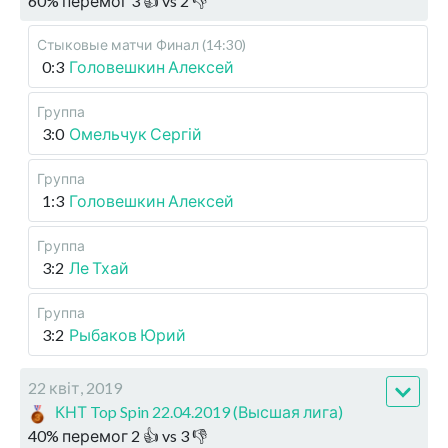
60
%
перемог
3
👍 vs
2
👎
Стыковые матчи
Финал (14:30)
0:3
Головешкин Алексей
Группа
3:0
Омельчук Сергій
Группа
1:3
Головешкин Алексей
Группа
3:2
Ле Тхай
Группа
3:2
Рыбаков Юрий
22 квіт, 2019
КНТ Top Spin 22.04.2019 (Высшая лига)
40
%
перемог
2
👍 vs
3
👎