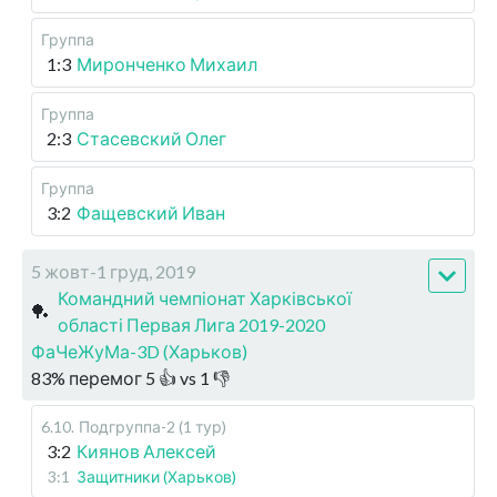
Группа
1:3
Миронченко Михаил
Группа
2:3
Стасевский Олег
Группа
3:2
Фащевский Иван
5 жовт-1 груд, 2019
Командний чемпіонат Харківської
🏓
області Первая Лига 2019-2020
ФаЧеЖуМа-3D (Харьков)
83
%
перемог
5
👍 vs
1
👎
6.10
.
Подгруппа-2 (1 тур)
3:2
Киянов Алексей
3:1
Защитники (Харьков)