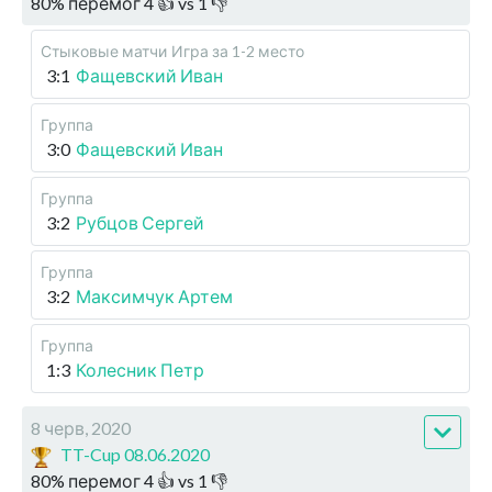
80
%
перемог
4
👍 vs
1
👎
Стыковые матчи
Игра за 1-2 место
3:1
Фащевский Иван
Группа
3:0
Фащевский Иван
Группа
3:2
Рубцов Сергей
Группа
3:2
Максимчук Артем
Группа
1:3
Колесник Петр
8 черв, 2020
TT-Cup 08.06.2020
80
%
перемог
4
👍 vs
1
👎