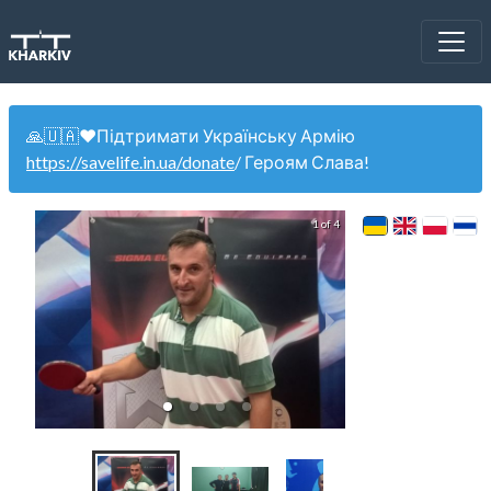
🙏🇺🇦❤️Підтримати Українську Армію
https://savelife.in.ua/donate
/ Героям Слава!
1 of 4