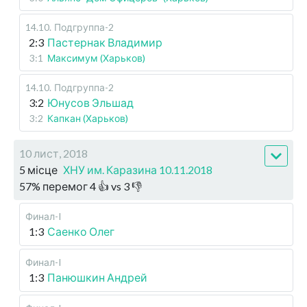
14.10
.
Подгруппа-2
2:3
Пастернак Владимир
3:1
Максимум (Харьков)
14.10
.
Подгруппа-2
3:2
Юнусов Эльшад
3:2
Капкан (Харьков)
10 лист, 2018
5 місце
ХНУ им. Каразина 10.11.2018
57
%
перемог
4
👍 vs
3
👎
Финал-I
1:3
Саенко Олег
Финал-I
1:3
Панюшкин Андрей