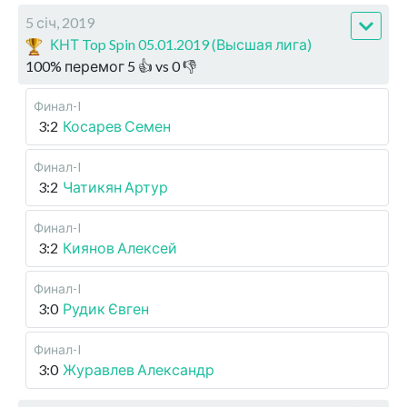
5 січ, 2019
КНТ Top Spin 05.01.2019 (Высшая лига)
100
%
перемог
5
👍 vs
0
👎
Финал-I
3:2
Косарев Семен
Финал-I
3:2
Чатикян Артур
Финал-I
3:2
Киянов Алексей
Финал-I
3:0
Рудик Євген
Финал-I
3:0
Журавлев Александр