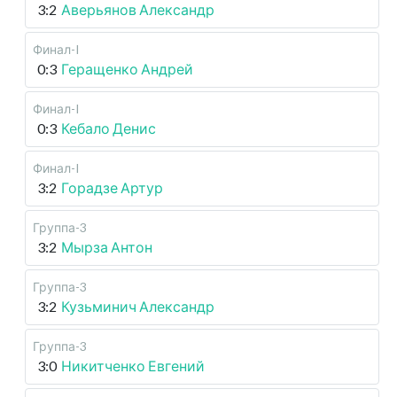
3:2
Аверьянов Александр
Финал-I
0:3
Геращенко Андрей
Финал-I
0:3
Кебало Денис
Финал-I
3:2
Горадзе Артур
Группа-3
3:2
Мырза Антон
Группа-3
3:2
Кузьминич Александр
Группа-3
3:0
Никитченко Евгений