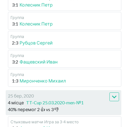
3:1
Колесник Петр
Группа
3:1
Колесник Петр
Группа
2:3
Рубцов Сергей
Группа
3:2
Фащевский Иван
Группа
1:3
Миронченко Михаил
25 бер, 2020
4 місце
TT-Cup 25.03.2020-men-№1
40
%
перемог
2
👍 vs
3
👎
Стыковые матчи
Игра за 3-4 место