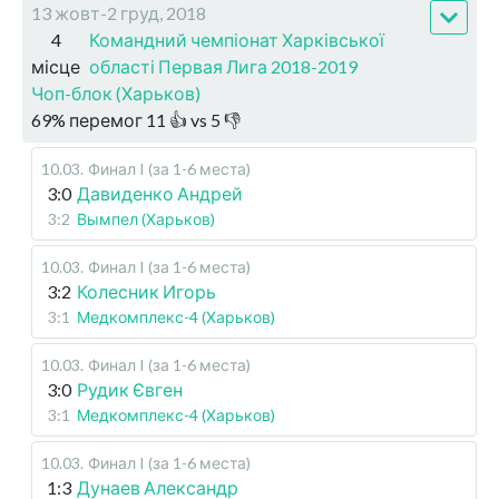
13 жовт-2 груд, 2018
4
Командний чемпіонат Харківської
місце
області Первая Лига 2018-2019
Чоп-блок (Харьков)
69
%
перемог
11
👍 vs
5
👎
10.03
.
Финал I (за 1-6 места)
3:0
Давиденко Андрей
3:2
Вымпел (Харьков)
10.03
.
Финал I (за 1-6 места)
3:2
Колесник Игорь
3:1
Медкомплекс-4 (Харьков)
10.03
.
Финал I (за 1-6 места)
3:0
Рудик Євген
3:1
Медкомплекс-4 (Харьков)
10.03
.
Финал I (за 1-6 места)
1:3
Дунаев Александр