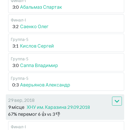
Финал-I
3:0
Абальмаз Спартак
Финал-I
3:2
Саенко Олег
Группа-5
3:1
Кислов Сергей
Группа-5
3:0
Саппа Владимир
Группа-5
0:3
Аверьянов Александр
29 вер, 2018
9 місце
ХНУ им. Каразина 29.09.2018
67
%
перемог
6
👍 vs
3
👎
Финал-I