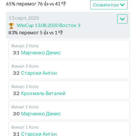
65
%
перемог
76
👍 vs
41
👎
Сховати ігри
13 серп, 2020
WinCup 13.08.2020 Восток 3
83
%
перемог
5
👍 vs
1
👎
Финал
2 Коло
3:1
Марченко Денис
Финал
2 Коло
3:2
Старски Антон
Финал
2 Коло
3:2
Крохмаль Виталий
Финал
1 Коло
3:0
Марченко Денис
Финал
1 Коло
3:1
Старски Антон