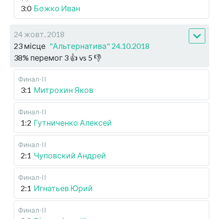
3:0
Божко Иван
24 жовт, 2018
23 місце
"Альтернатива" 24.10.2018
38
%
перемог
3
👍 vs
5
👎
Финал-II
3:1
Митрохин Яков
Финал-II
1:2
Гутниченко Алексей
Финал-II
2:1
Чуповский Андрей
Финал-II
2:1
Игнатьев Юрий
Финал-II