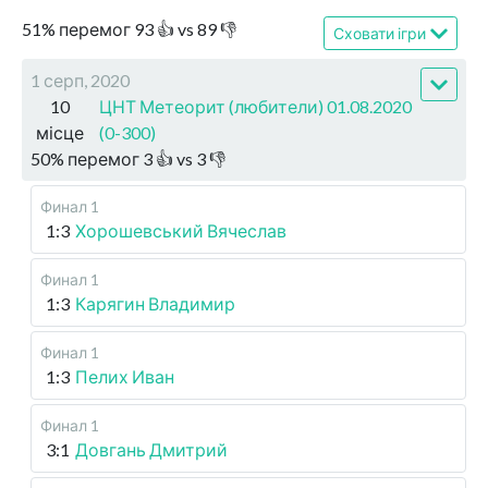
51
%
перемог
93
👍 vs
89
👎
Сховати ігри
1 серп, 2020
10
ЦНТ Метеорит (любители) 01.08.2020
місце
(0-300)
50
%
перемог
3
👍 vs
3
👎
Финал 1
1:3
Хорошевський Вячеслав
Финал 1
1:3
Карягин Владимир
Финал 1
1:3
Пелих Иван
Финал 1
3:1
Довгань Дмитрий