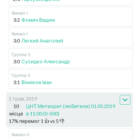
Финал-I
3:2
Фомин Вадим
Финал-I
3:0
Легкий Анатолий
Группа-5
3:0
Сусидко Александр
Группа-5
3:1
Вінніков Іван
1 трав, 2019
10
ЦНТ Метеорит (любители) 01.05.2019
місце
в 11:00 (0-500)
17
%
перемог
1
👍 vs
5
👎
Финал-II