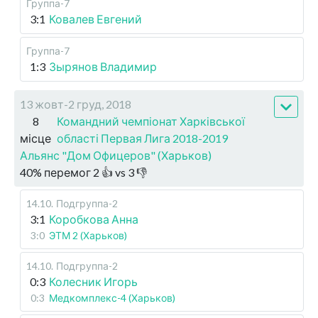
Группа-7
3:1
Ковалев Евгений
Группа-7
1:3
Зырянов Владимир
13 жовт-2 груд, 2018
8
Командний чемпіонат Харківської
місце
області Первая Лига 2018-2019
Альянс "Дом Офицеров" (Харьков)
40
%
перемог
2
👍 vs
3
👎
14.10
.
Подгруппа-2
3:1
Коробкова Анна
3:0
ЭТМ 2 (Харьков)
14.10
.
Подгруппа-2
0:3
Колесник Игорь
0:3
Медкомплекс-4 (Харьков)