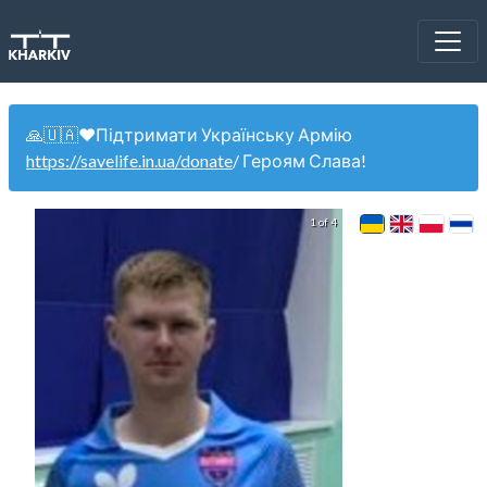
🙏🇺🇦❤️Підтримати Українську Армію
https://savelife.in.ua/donate
/ Героям Слава!
1 of 4