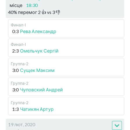
місце
18:30
40
%
перемог
2
👍 vs
3
👎
Финал-I
0:3
Рева Александр
Финал-I
2:3
Омельчук Сергій
Группа-2
3:0
Сущек Максим
Группа-2
3:0
Чуповский Андрей
Группа-2
1:3
Чатикян Артур
19 лют, 2020