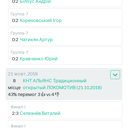
0:2
Білоус Андрій
Группа-7
0:2
Кореновський Ігор
Группа-7
0:2
Чатикян Артур
Группа-7
0:2
Кравченко Юрий
21 жовт, 2018
8
КНТ АЛЬЯНС Традиционный
місце
открытый ЛОКОМОТИВ (21.10.2018)
43
%
перемог
3
👍 vs
4
👎
Финал-I
2:3
Селезнёв Виталий
Финал-I