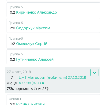
Группа-5
0:2
Кириченко Александр
Группа-5
2:0
Сидорчук Максим
Группа-5
1:2
Омельчук Сергій
Группа-5
0:2
Гутниченко Алексей
27 жовт, 2018
7
ЦНТ Метеорит (любители) 27.10.2018
місце
в 11:00 (0-300)
75
%
перемог
6
👍 vs
2
👎
Финал-I
3:0
Русин Дмитрий