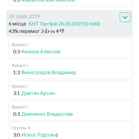
26 трав, 2019
6 місце
КНТ Top Spin 26.05.2019 (0-600)
43
%
перемог
3
👍 vs
4
👎
Финал-I
0:3
Киянов Алексей
Финал-I
1:3
Виноградов Владимир
Финал-I
3:1
Давтян Арсен
Финал-I
0:3
Демченко Владислав
Группа-4
3:0
Искос Рудольф