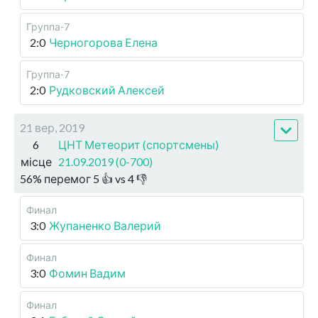
Группа-7
2:0
Черногорова Елена
Группа-7
2:0
Рудковский Алексей
21 вер, 2019
6
ЦНТ Метеорит (спортсмены)
місце
21.09.2019 (0-700)
56
%
перемог
5
👍 vs
4
👎
Финал
3:0
Жупаненко Валерий
Финал
3:0
Фомин Вадим
Финал