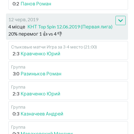
0:2
Панов Роман
12 черв, 2019
4 місце
КНТ Top Spin 12.06.2019 (Первая лига)
20
%
перемог
1
👍 vs
4
👎
Стыковые матчи
Игра за 3-4 место (21:00)
2:3
Кравченко Юрий
Группа
3:0
Разиньков Роман
Группа
2:3
Кравченко Юрий
Группа
0:3
Казначеев Андрей
Группа
0:3
Мараховский Максим