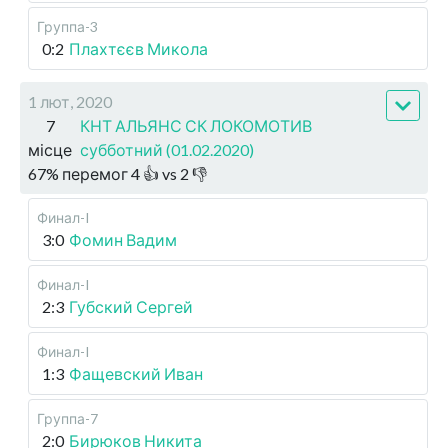
Группа-3
0:2
Плахтєєв Микола
1 лют, 2020
7
КНТ АЛЬЯНС СК ЛОКОМОТИВ
місце
субботний (01.02.2020)
67
%
перемог
4
👍 vs
2
👎
Финал-I
3:0
Фомин Вадим
Финал-I
2:3
Губский Сергей
Финал-I
1:3
Фащевский Иван
Группа-7
2:0
Бирюков Никита