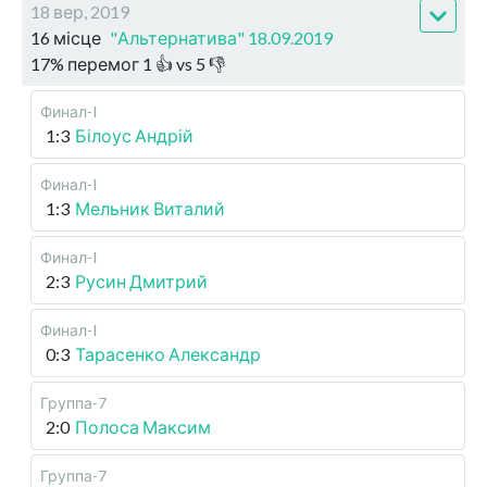
18 вер, 2019
16 місце
"Альтернатива" 18.09.2019
17
%
перемог
1
👍 vs
5
👎
Финал-I
1:3
Білоус Андрій
Финал-I
1:3
Мельник Виталий
Финал-I
2:3
Русин Дмитрий
Финал-I
0:3
Тарасенко Александр
Группа-7
2:0
Полоса Максим
Группа-7