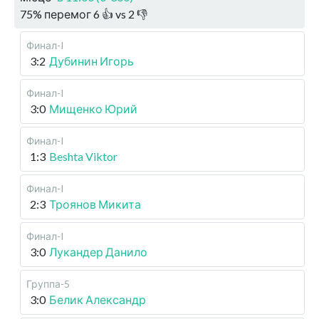
75
%
перемог
6
👍 vs
2
👎
Финал-I
3:2
Дубинин Игорь
Финал-I
3:0
Мищенко Юрий
Финал-I
1:3
Beshta Viktor
Финал-I
2:3
Троянов Микита
Финал-I
3:0
Лукандер Данило
Группа-5
3:0
Белик Александр