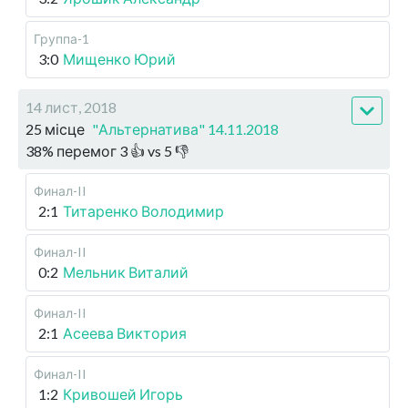
Группа-1
3:0
Мищенко Юрий
14 лист, 2018
25 місце
"Альтернатива" 14.11.2018
38
%
перемог
3
👍 vs
5
👎
Финал-II
2:1
Титаренко Володимир
Финал-II
0:2
Мельник Виталий
Финал-II
2:1
Асеева Виктория
Финал-II
1:2
Кривошей Игорь