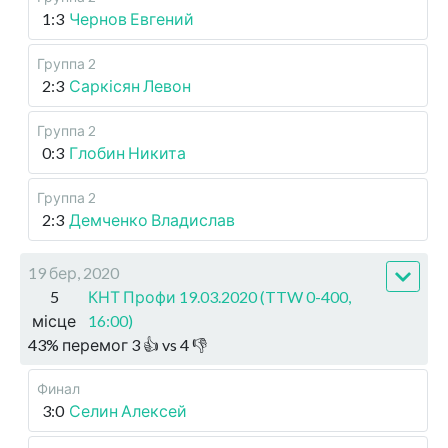
1:3
Чернов Евгений
Группа 2
2:3
Саркісян Левон
Группа 2
0:3
Глобин Никита
Группа 2
2:3
Демченко Владислав
19 бер, 2020
5
КНТ Профи 19.03.2020 (TTW 0-400,
місце
16:00)
43
%
перемог
3
👍 vs
4
👎
Финал
3:0
Селин Алексей