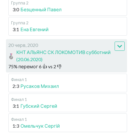
Группа 2
3:0
Безценный Павел
Группа 2
3:1
Ена Евгений
20 черв, 2020
КНТ АЛЬЯНС СК ЛОКОМОТИВ субботний
(20.06.2020)
75
%
перемог
6
👍 vs
2
👎
Финал 1
2:3
Русаков Михаил
Финал 1
3:1
Губский Сергей
Финал 1
1:3
Омельчук Сергій