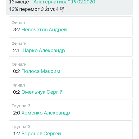
13 місце
"Альтернатива" 19.02.2020
43
%
перемог
3
👍 vs
4
👎
Финал-I
3:2
Непочатов Андрей
Финал-I
2:1
Шарко Александр
Финал-I
0:2
Полоса Максим
Финал-I
0:2
Омельчук Сергій
Группа-3
2:0
Хоменко Александр
Группа-3
1:2
Воронов Сергей