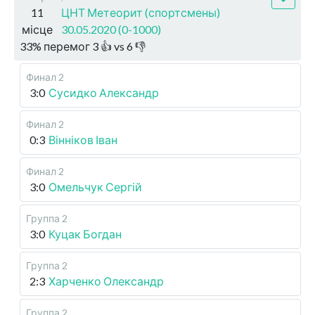
11
ЦНТ Метеорит (спортсмены)
місце
30.05.2020 (0-1000)
33
%
перемог
3
👍 vs
6
👎
Финал 2
3:0
Сусидко Александр
Финал 2
0:3
Вінніков Іван
Финал 2
3:0
Омельчук Сергій
Группа 2
3:0
Куцак Богдан
Группа 2
2:3
Харченко Олександр
Группа 2