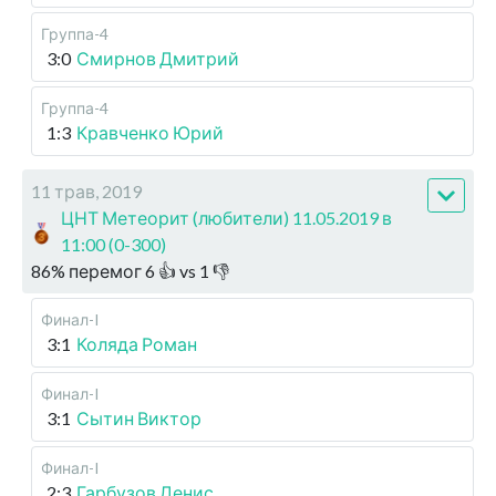
Группа-4
3:0
Смирнов Дмитрий
Группа-4
1:3
Кравченко Юрий
11 трав, 2019
ЦНТ Метеорит (любители) 11.05.2019 в
11:00 (0-300)
86
%
перемог
6
👍 vs
1
👎
Финал-I
3:1
Коляда Роман
Финал-I
3:1
Сытин Виктор
Финал-I
2:3
Гарбузов Денис