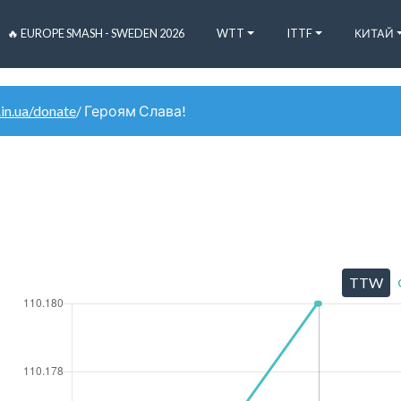
🔥 EUROPE SMASH - SWEDEN 2026
WTT
ITTF
КИТАЙ
.in.ua/donate
/ Героям Слава!
TTW