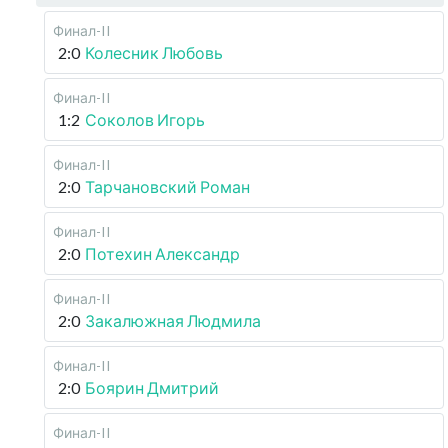
Финал-II
2:0
Колесник Любовь
Финал-II
1:2
Соколов Игорь
Финал-II
2:0
Тарчановский Роман
Финал-II
2:0
Потехин Александр
Финал-II
2:0
Закалюжная Людмила
Финал-II
2:0
Боярин Дмитрий
Финал-II