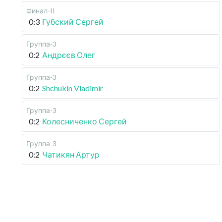
Финал-II
0:3
Губский Сергей
Группа-3
0:2
Андрєєв Олег
Группа-3
0:2
Shchukin Vladimir
Группа-3
0:2
Колесниченко Сергей
Группа-3
0:2
Чатикян Артур