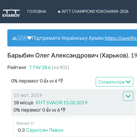
ГОЛОВНА
🔥 WTT CHAMPIONS YOKOHAMA-2026
🙏🇺🇦❤️Підтримати Українську Армію
https://savelife
Барыбин Олег Александрович (Харьков). 1
Рейтинг
TTW
28.6
[
66902
]
0
%
перемог
0
👍 vs
6
👎
Сховати ігри
15 лют, 2019
18 місце
КНТ SVAOR 15.02.2019
0
%
перемог
0
👍 vs
6
👎
Финал-II
0:3
Саркісян Левон