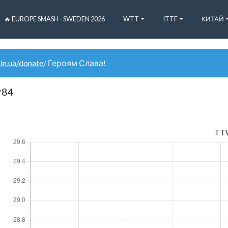
🔥 EUROPE SMASH - SWEDEN 2026
WTT
ITTF
КИТАЙ
.in.ua/donate
/ Героям Слава!
984
TT