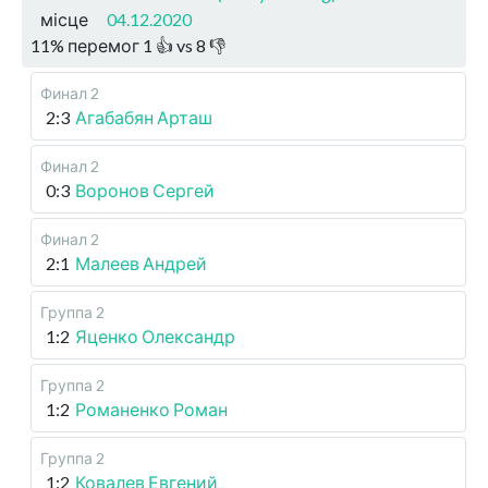
місце
04.12.2020
11
%
перемог
1
👍 vs
8
👎
Финал 2
2:3
Агабабян Арташ
Финал 2
0:3
Воронов Сергей
Финал 2
2:1
Малеев Андрей
Группа 2
1:2
Яценко Олександр
Группа 2
1:2
Романенко Роман
Группа 2
1:2
Ковалев Евгений