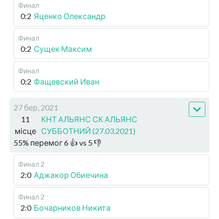
Финал
0:2
Яценко Олександр
Финал
0:2
Сущек Максим
Финал
0:2
Фащевский Иван
27 бер, 2021
11
КНТ АЛЬЯНС СК АЛЬЯНС
місце
СУББОТНИЙ (27.03.2021)
55
%
перемог
6
👍 vs
5
👎
Финал 2
2:0
Аджакор Обиечина
Финал 2
2:0
Бочарников Никита