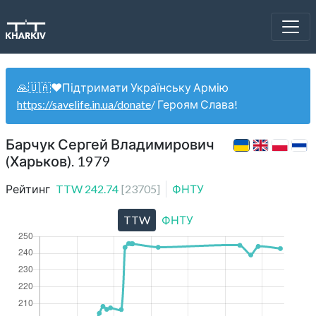
🙏🇺🇦❤️Підтримати Українську Армію
https://savelife.in.ua/donate
/ Героям Слава!
Барчук Сергей Владимирович
(Харьков). 1979
Рейтинг
TTW
242.74
[
23705
]
ФНТУ
TTW
ФНТУ