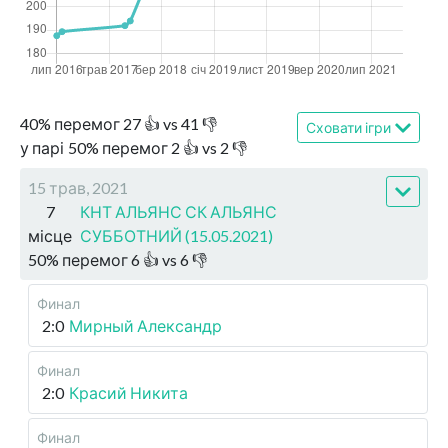
40
%
перемог
27
👍 vs
41
👎
Сховати ігри
у парі
50
%
перемог
2
👍 vs
2
👎
15 трав, 2021
7
КНТ АЛЬЯНС СК АЛЬЯНС
місце
СУББОТНИЙ (15.05.2021)
50
%
перемог
6
👍 vs
6
👎
Финал
2:0
Мирный Александр
Финал
2:0
Красий Никита
Финал