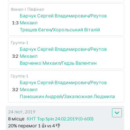
Финал-I
Півфінал
Барчук Сергей Владимирович
/
Реутов
1:3
Михаил
Трещев Євген
/
Хорольський Віталій
Группа-1
Барчук Сергей Владимирович
/
Реутов
3:2
Михаил
Варченко Михаил
/
Гедзь Валентин
Группа-1
Барчук Сергей Владимирович
/
Реутов
3:2
Михаил
Панюшкин Андрей
/
Закалюжная Людмила
24 лют, 2019
8 місце
КНТ Top Spin 24.02.2019 (0-600)
20
%
перемог
1
👍 vs
4
👎