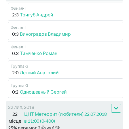
Финал-I
2:3
Тригуб Андрей
Финал-I
0:3
Виноградов Владимир
Финал-I
0:3
Тимченко Роман
Группа-3
2:0
Легкий Анатолий
Группа-3
0:2
Одношевный Сергей
22 лип, 2018
22
ЦНТ Метеорит (любители) 22.07.2018
місце
в 11:00 (0-400)
25
%
перемог
2
👍 vs
6
👎