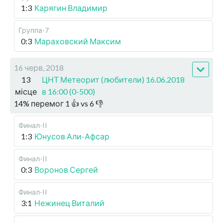
1:3
Карягин Владимир
Группа-7
0:3
Мараховский Максим
16 черв, 2018
13
ЦНТ Метеорит (любители) 16.06.2018
місце
в 16:00 (0-500)
14
%
перемог
1
👍 vs
6
👎
Финал-II
1:3
Юнусов Али-Афсар
Финал-II
0:3
Воронов Сергей
Финал-II
3:1
Нежинец Виталий