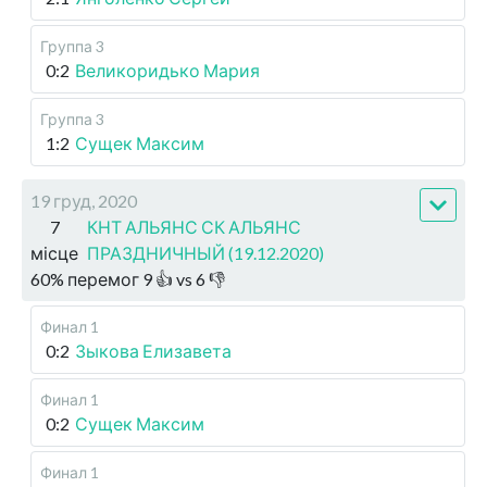
Группа 3
0:2
Великоридько Мария
Группа 3
1:2
Сущек Максим
19 груд, 2020
7
КНТ АЛЬЯНС СК АЛЬЯНС
місце
ПРАЗДНИЧНЫЙ (19.12.2020)
60
%
перемог
9
👍 vs
6
👎
Финал 1
0:2
Зыкова Елизавета
Финал 1
0:2
Сущек Максим
Финал 1