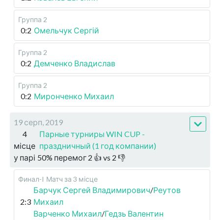
Группа 2
0:2
Омельчук Сергій
Группа 2
0:2
Демченко Владислав
Группа 2
0:2
Миронченко Михаил
19 серп, 2019
4
Парные турниры WIN CUP -
місце
праздничный (1 год компании)
у парі
50
%
перемог
2
👍 vs
2
👎
Финал-I
Матч за 3 місце
Барчук Сергей Владимирович
/
Реутов
2:3
Михаил
Варченко Михаил
/
Гедзь Валентин