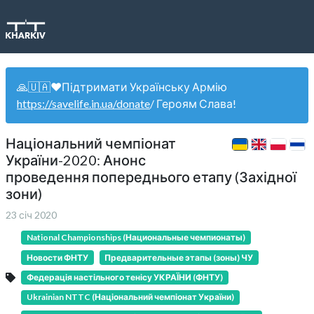
🙏🇺🇦❤️Підтримати Українську Армію
https://savelife.in.ua/donate
/ Героям Слава!
Національний чемпіонат
України-2020: Анонс
проведення попереднього етапу (Західної
зони)
23 січ 2020
National Championships (Национальные чемпионаты)
Новости ФНТУ
Предварительные этапы (зоны) ЧУ
Федерація настільного тенісу УКРАЇНИ (ФНТУ)
Ukrainian NTTC (Національний чемпіонат України)