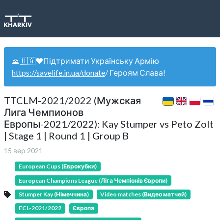
🙏🇺🇦❤️Підтримати Українську Армію
https://savelife.in.ua/donate
/ Героям Слава!
TTCLM-2021/2022 (Мужская
Лига Чемпионов
Европы-2021/2022): Kay Stumper vs Peto Zolt
| Stage 1 | Round 1 | Group B
15 вер 2021
European Cups (Еврокубки)
European Champions League (Ліга Чемпіонів Європи)
Stumper Kay (Німеччина)
Video matches (Видео матчей)
ECL-2021/2022
Європа