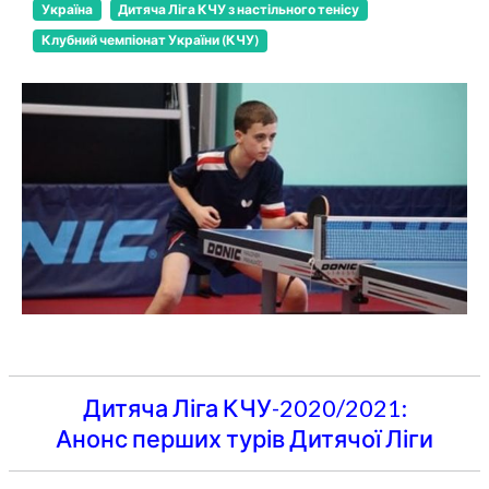
Україна
Дитяча Ліга КЧУ з настільного тенісу
Клубний чемпіонат України (КЧУ)
Дитяча Ліга КЧУ-2020/2021:
Анонс перших турів Дитячої Ліги