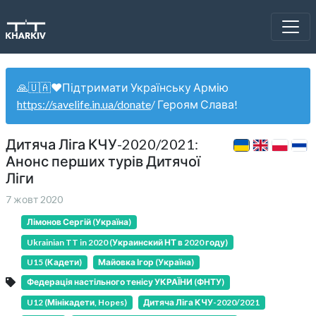
🙏🇺🇦❤️Підтримати Українську Армію
https://savelife.in.ua/donate
/ Героям Слава!
Дитяча Ліга КЧУ-2020/2021:
Анонс перших турів Дитячої
Ліги
7 жовт 2020
Лімонов Сергій (Україна)
Ukrainian TT in 2020 (Украинский НТ в 2020 году)
U15 (Кадети)
Майовка Ігор (Україна)
Федерація настільного тенісу УКРАЇНИ (ФНТУ)
U12 (Мінікадети, Hopes)
Дитяча Ліга КЧУ-2020/2021