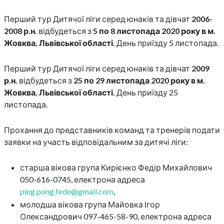
Перший тур Дитячої ліги серед юнаків та дівчат
2006-
2008 р.н.
відбудеться з
5 по 8 листопада 2020 року в м.
Жовква, Львівської області.
День приїзду 5 листопада.
Перший тур Дитячої ліги серед юнаків та дівчат
2009
р.н.
відбудеться з
25 по 29 листопада 2020 року в м.
Жовква, Львівської області.
День приїзду 25
листопада.
Прохання до представників команд та тренерів подати
заявки на участь відповідальним за дитячі ліги:
старша вікова група Кирієнко Федір Михайлович
050-616-0745, електрона адреса
ping.pong.fede@gmail.com
,
молодша вікова група Майовка Ігор
Олександрович 097-465-58-90, електрона адреса