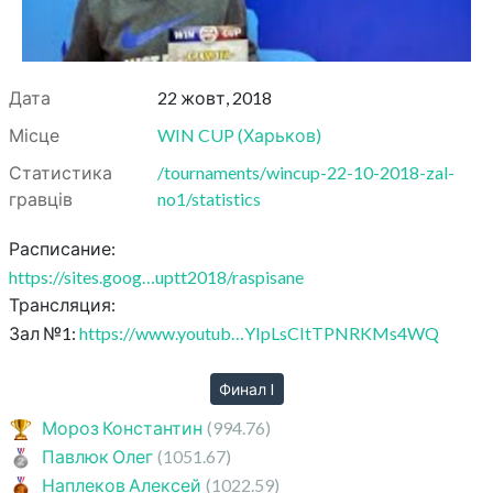
Дата
22 жовт, 2018
Місце
WIN CUP
(
Харьков
)
Статистика
/tournaments/wincup-22-10-2018-zal-
гравців
no1/statistics
Расписание:
https://sites.goog…uptt2018/raspisane
Трансляция:
Зал №1:
https://www.youtub…YIpLsCItTPNRKMs4WQ
Финал I
Мороз Константин
(994.76)
Павлюк Олег
(1051.67)
Наплеков Алексей
(1022.59)