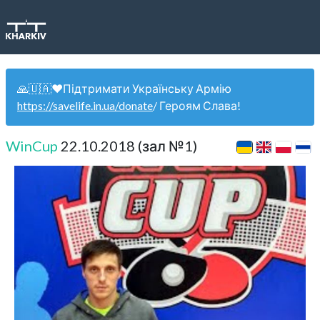
🙏🇺🇦❤️Підтримати Українську Армію
https://savelife.in.ua/donate
/ Героям Слава!
WinCup
22.10.2018 (зал №1)