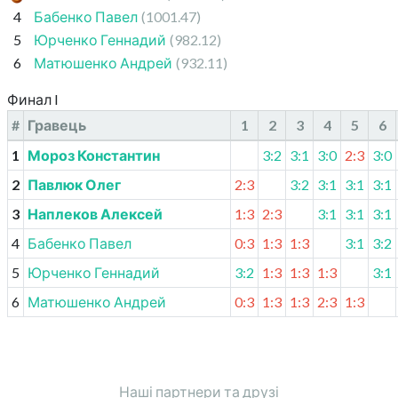
4
Бабенко Павел
(1001.47)
5
Юрченко Геннадий
(982.12)
6
Матюшенко Андрей
(932.11)
Финал I
#
Гравець
1
2
3
4
5
6
1
Мороз Константин
3:2
3:1
3:0
2:3
3:0
2
Павлюк Олег
2:3
3:2
3:1
3:1
3:1
3
Наплеков Алексей
1:3
2:3
3:1
3:1
3:1
4
Бабенко Павел
0:3
1:3
1:3
3:1
3:2
5
Юрченко Геннадий
3:2
1:3
1:3
1:3
3:1
6
Матюшенко Андрей
0:3
1:3
1:3
2:3
1:3
Наші партнери та друзі