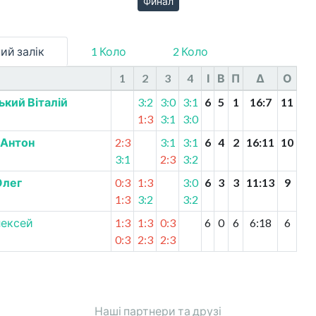
Финал
ий залік
1 Коло
2 Коло
1
2
3
4
І
В
П
Δ
О
кий Віталій
3:2
3:0
3:1
6
5
1
16
:
7
11
1:3
3:1
3:0
 Антон
2:3
3:1
3:1
6
4
2
16
:
11
10
3:1
2:3
3:2
Олег
0:3
1:3
3:0
6
3
3
11
:
13
9
1:3
3:2
3:2
лексей
1:3
1:3
0:3
6
0
6
6
:
18
6
0:3
2:3
2:3
Наші партнери та друзі