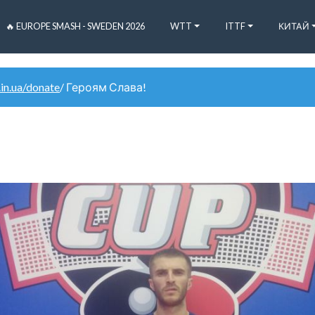
🔥 EUROPE SMASH - SWEDEN 2026
WTT
ITTF
КИТАЙ
.in.ua/donate
/ Героям Слава!