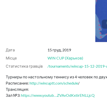
Дата
15 груд, 2019
Місце
WIN CUP
(
Харьков
)
Статистика гравців
/tournaments/wincup-15-12-2019-vo
Турниры по настольному теннису из 4 человек по двух
Расписание:
http://wincuptt.com/schedule
/
Трансляция:
Зал №3:
https://www.youtub…ZVAvOdKxtirENLLjcQ