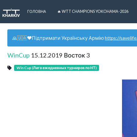
ГОЛОВНА
🔥 WTT CHAMPIONS YOKOHAMA-2026
🙏🇺🇦❤️Підтримати Українську Армію
https://savelife
WinCup
15.12.2019 Восток 3
Win Cup (Лига ежедневных турниров по НТ)