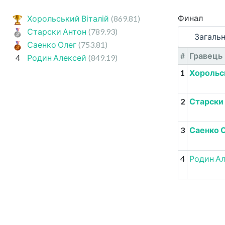
Финал
Хорольський Віталій
(869.81)
Старски Антон
(789.93)
Загальн
Саенко Олег
(753.81)
#
Гравець
4
Родин Алексей
(849.19)
1
Хорольсь
2
Старски
3
Саенко 
4
Родин А