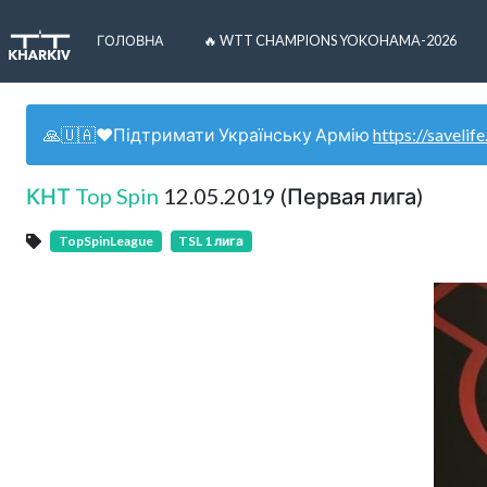
ГОЛОВНА
🔥 WTT CHAMPIONS YOKOHAMA-2026
🙏🇺🇦❤️Підтримати Українську Армію
https://savelife
КНТ Top Spin
12.05.2019 (Первая лига)
TopSpinLeague
TSL 1 лига