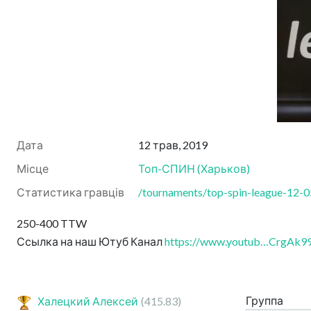
Дата
12 трав, 2019
Місце
Топ-СПИН
(
Харьков
)
Статистика гравців
/tournaments/top-spin-league-12-05
250-400 TTW
Ссылка на наш Ютуб Канал
https://www.youtub…CrgAk
Группа
Халецкий Алексей
(415.83)