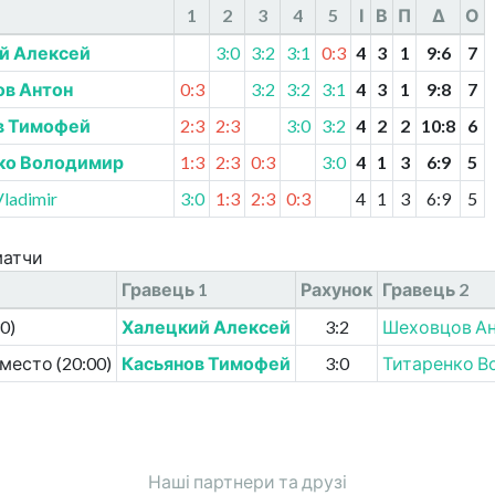
1
2
3
4
5
І
В
П
Δ
О
й Алексей
3:0
3:2
3:1
0:3
4
3
1
9
:
6
7
в Антон
0:3
3:2
3:2
3:1
4
3
1
9
:
8
7
в Тимофей
2:3
2:3
3:0
3:2
4
2
2
10
:
8
6
ко Володимир
1:3
2:3
0:3
3:0
4
1
3
6
:
9
5
Vladimir
3:0
1:3
2:3
0:3
4
1
3
6
:
9
5
матчи
Гравець
1
Рахунок
Гравець
2
0)
Халецкий Алексей
3:2
Шеховцов А
 место (20:00)
Касьянов Тимофей
3:0
Титаренко 
Наші партнери та друзі