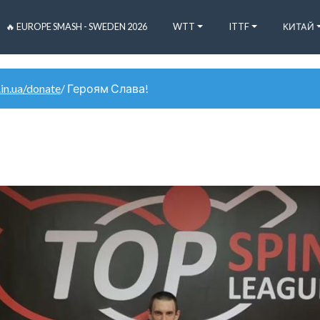
🔥 EUROPE SMASH - SWEDEN 2026
WTT
ITTF
КИТАЙ
.in.ua/donate
/ Героям Слава!