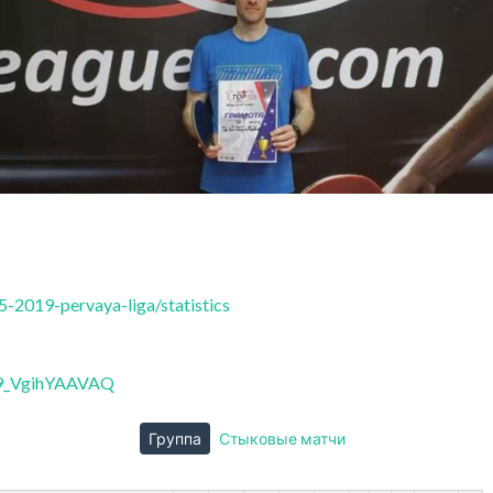
-2019-pervaya-liga/statistics
99_VgihYAAVAQ
Группа
Стыковые матчи