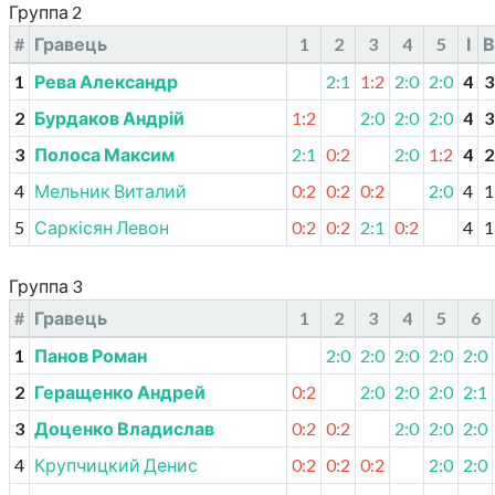
Группа 2
#
Гравець
1
2
3
4
5
І
В
1
Рева Александр
2:1
1:2
2:0
2:0
4
3
2
Бурдаков Андрій
1:2
2:0
2:0
2:0
4
3
3
Полоса Максим
2:1
0:2
2:0
1:2
4
2
4
Мельник Виталий
0:2
0:2
0:2
2:0
4
1
5
Саркісян Левон
0:2
0:2
2:1
0:2
4
1
Группа 3
#
Гравець
1
2
3
4
5
6
1
Панов Роман
2:0
2:0
2:0
2:0
2:0
2
Геращенко Андрей
0:2
2:0
2:0
2:0
2:1
3
Доценко Владислав
0:2
0:2
2:0
2:0
2:0
4
Крупчицкий Денис
0:2
0:2
0:2
2:0
2:0