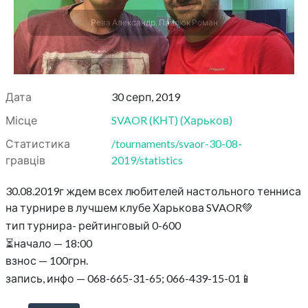
Рева Александр, Павлюк Роман
Дата
30 серп, 2019
Місце
SVAOR (КНТ)
(
Харьков
)
Статистика
/tournaments/svaor-30-08-
гравців
2019/statistics
30.08.2019г ждем всех любителей настольного тенниса
на турнире в лучшем клубе Харькова SVAOR💚
тип турнира- рейтинговый 0-600
⏳начало — 18:00
взнос — 100грн.
запись, инфо — 068-665-31-65; 066-439-15-01📱