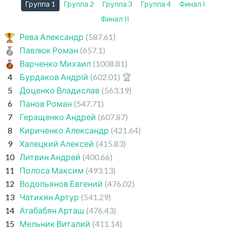
Группа 1
Группа 2
Группа 3
Группа 4
Финал I
Финал II
Рева Александр
(587.61)
Павлюк Роман
(657.1)
Варченко Михаил
(1008.81)
4
Бурдаков Андрій
(602.01)
🏆
5
Доценко Владислав
(563.19)
6
Панов Роман
(547.71)
7
Геращенко Андрей
(607.87)
8
Кириченко Александр
(421.64)
9
Халецкий Алексей
(415.83)
10
Литвин Андрей
(400.66)
11
Полоса Максим
(493.13)
12
Водопьянов Евгений
(476.02)
13
Чатикян Артур
(541.29)
14
Агабабян Арташ
(476.43)
15
Мельник Виталий
(411.14)