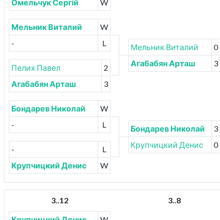
Омельчук Сергій
W
Мельник Виталий
W
-
L
Мельник Виталий
0
Агабабян Арташ
3
Пелих Павел
2
Агабабян Арташ
3
Бондарев Николай
W
-
L
Бондарев Николай
3
Крупчицкий Денис
0
-
L
Крупчицкий Денис
W
3..12
3..8
Крупчицкий Денис
W