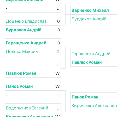
-
L
Варченко Михаил
Бурдаков Андрій
Доценко Владислав
0
Бурдаков Андрій
3
Геращенко Андрей
3
Полоса Максим
2
Геращенко Андрей
Павлюк Роман
-
L
Павлюк Роман
W
Панов Роман
W
-
L
Панов Роман
Кириченко Александр
Водопьянов Евгений
L
Кириченко Александр
W