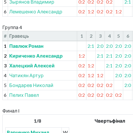
5
Зырянов Владимир
0:2
0:2
0:2
0:2
2:1
6
Лемешенко Александр
0:2
1:2
0:2
0:2
1:2
Группа 4
#
Гравець
1
2
3
4
5
6
1
Павлюк Роман
2:1
2:0
2:0
2:0
2:0
2
Кириченко Александр
1:2
2:1
2:1
2:0
2:0
3
Халецкий Алексей
0:2
1:2
2:1
2:0
2:0
4
Чатикян Артур
0:2
1:2
1:2
2:0
2:0
5
Бондарев Николай
0:2
0:2
0:2
0:2
2:0
6
Пелих Павел
0:2
0:2
0:2
0:2
0:2
Финал I
1/8
Чвертьфінал
Варченко Михаил
W