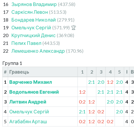
16
Зырянов Владимир
(437.58)
17
Саркісян Левон
(513.53)
18
Бондарев Николай
(279.91)
19
Омельчук Сергій
(571.99)
🏆
20
Крупчицкий Денис
(369.08)
21
Пелих Павел
(443.53)
22
Лемешенко Александр
(170.96)
Группа 1
#
Гравець
1
2
3
4
5
І
В
1
Варченко Михаил
2:1
2:0
1:2
2:0
4
3
2
Водопьянов Евгений
1:2
2:1
2:1
2:1
4
3
3
Литвин Андрей
0:2
1:2
2:0
2:0
4
2
4
Омельчук Сергій
2:1
1:2
0:2
2:0
4
2
5
Агабабян Арташ
0:2
1:2
0:2
0:2
4
0