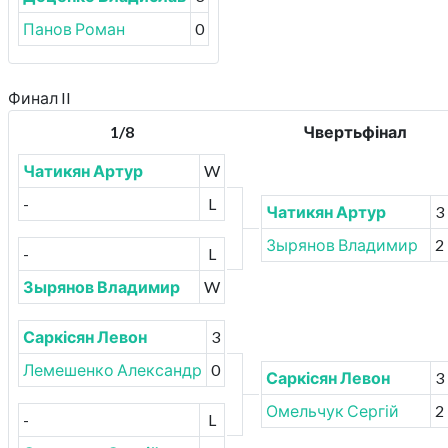
Панов Роман
0
Финал II
1/8
Чвертьфінал
Чатикян Артур
W
-
L
Чатикян Артур
3
Зырянов Владимир
2
-
L
Зырянов Владимир
W
Саркісян Левон
3
Лемешенко Александр
0
Саркісян Левон
3
Омельчук Сергій
2
-
L