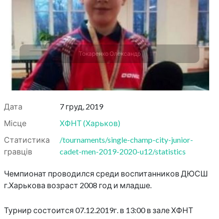
Токаренко Олександр
Дата
7 груд, 2019
Місце
ХФНТ
(
Харьков
)
Статистика
/tournaments/single-champ-city-junior-
гравців
cadet-men-2019-2020-u12/statistics
Чемпионат проводился среди воспитанников ДЮСШ
г.Харькова возраст 2008 год и младше.
Турнир состоится 07.12.2019г. в 13:00 в зале ХФНТ