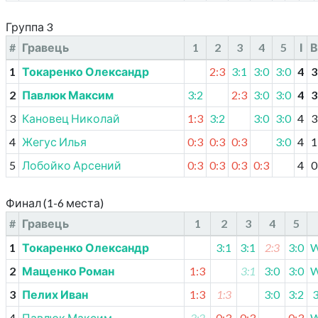
Группа 3
#
Гравець
1
2
3
4
5
І
В
1
Токаренко Олександр
2:3
3:1
3:0
3:0
4
3
2
Павлюк Максим
3:2
2:3
3:0
3:0
4
3
3
Кановец Николай
1:3
3:2
3:0
3:0
4
3
4
Жегус Илья
0:3
0:3
0:3
3:0
4
1
5
Лобойко Арсений
0:3
0:3
0:3
0:3
4
0
Финал (1-6 места)
#
Гравець
1
2
3
4
5
1
Токаренко Олександр
3:1
3:1
2:3
3:0
W
2
Мащенко Роман
1:3
3:1
3:0
3:0
W
3
Пелих Иван
1:3
1:3
3:0
3:2
3
4
Павлюк Максим
3:2
0:3
0:3
0:3
W