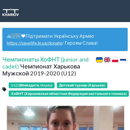
🙏🇺🇦❤️Підтримати Українську Армію
https://savelife.in.ua/donate
/ Героям Слава!
Чемпионаты ХоФНТ (junior and
cadet)
Чемпионат Харькова
Мужской 2019-2020 (U12)
U12 (Мінікадети, Hopes)
Детский турнир (Харьков)
ХоФНТ (Харьковская областная Федерация настольного тенниса)