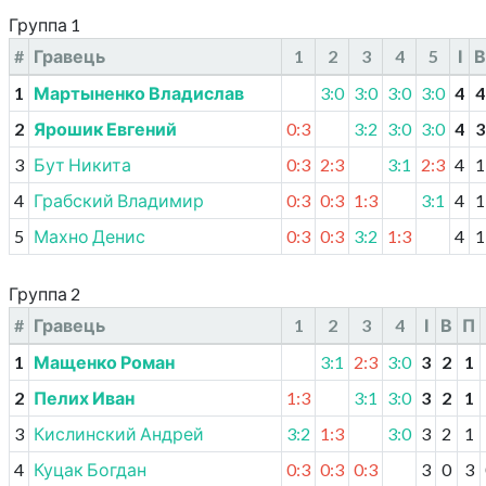
Группа 1
#
Гравець
1
2
3
4
5
І
В
1
Мартыненко Владислав
3:0
3:0
3:0
3:0
4
4
2
Ярошик Евгений
0:3
3:2
3:0
3:0
4
3
3
Бут Никита
0:3
2:3
3:1
2:3
4
1
4
Грабский Владимир
0:3
0:3
1:3
3:1
4
1
5
Махно Денис
0:3
0:3
3:2
1:3
4
1
Группа 2
#
Гравець
1
2
3
4
І
В
П
1
Мащенко Роман
3:1
2:3
3:0
3
2
1
2
Пелих Иван
1:3
3:1
3:0
3
2
1
3
Кислинский Андрей
3:2
1:3
3:0
3
2
1
4
Куцак Богдан
0:3
0:3
0:3
3
0
3