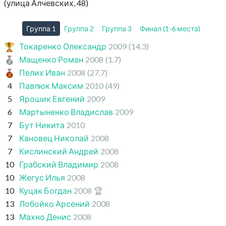
(улица Алчевских, 48)
Группа 1
Группа 2
Группа 3
Финал (1-6 места)
Токаренко Олександр
2009
(14.3)
Мащенко Роман
2008
(1.7)
Пелих Иван
2008
(27.7)
4
Павлюк Максим
2010
(49)
5
Ярошик Евгений
2009
6
Мартыненко Владислав
2009
7
Бут Никита
2010
7
Кановец Николай
2008
7
Кислинский Андрей
2008
10
Грабский Владимир
2008
10
Жегус Илья
2008
10
Куцак Богдан
2008
🏆
13
Лобойко Арсений
2008
13
Махно Денис
2008