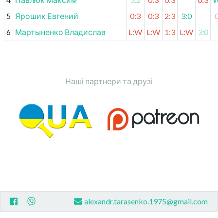
5
Ярошик Евгений
0:3
0:3
2:3
3:0
0
6
Мартыненко Владислав
L:W
L:W
1:3
L:W
3:0
Наші партнери та друзі
alexandr.tarasenko.1975@gmail.com