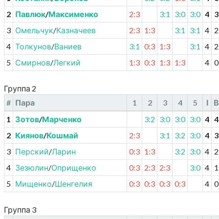
2
Павлюк
/
Максименко
2:3
3:1
3:0
3:0
4
3
3
Омельчук
/
Казначеев
2:3
1:3
3:1
3:1
4
2
4
Толкунов
/
Ваниев
3:1
0:3
1:3
3:1
4
2
5
Смирнов
/
Легкий
1:3
0:3
1:3
1:3
4
0
Группа 2
#
Пара
1
2
3
4
5
І
В
1
Зотов
/
Марченко
3:2
3:0
3:0
3:0
4
4
2
Киянов
/
Кошмай
2:3
3:1
3:2
3:0
4
3
3
Перский
/
Ларин
0:3
1:3
3:2
3:0
4
2
4
Зезюлин
/
Оприщенко
0:3
2:3
2:3
3:0
4
1
5
Мищенко
/
Шенгелия
0:3
0:3
0:3
0:3
4
0
Группа 3