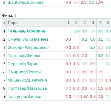
6
Шайбель
/
Дронова
0:3
0:3
2:3
3:2
L:W
Финал II
#
Пара
1
2
3
4
5
6
1
Тельная
/
Забелина
3:0
3:0
3:0
3:0
3:0
2
Омельчук
/
Казначеев
0:3
3:2
3:0
3:1
3:1
3
Зезюлин
/
Оприщенко
0:3
2:3
3:2
2:3
3:0
4
Тетюшев
/
Фиялко
0:3
0:3
2:3
3:2
3:1
5
Перский
/
Ларин
0:3
1:3
3:2
2:3
3:1
6
Смирнов
/
Легкий
0:3
1:3
0:3
1:3
1:3
7
Мищенко
/
Шенгелия
0:3
2:3
0:3
0:3
0:3
1:3
8
Полтавец
/
Назарова
0:3
0:3
0:3
0:3
1:3
0:3
9
Толкунов
/
Ваниев
1:3
1:3
L:W
2:3
2:3
3:1