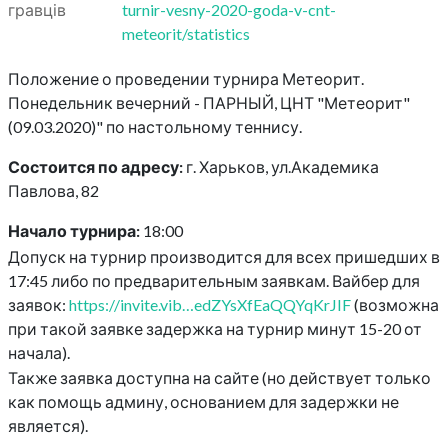
гравців
turnir-vesny-2020-goda-v-cnt-
meteorit/statistics
Положение о проведении турнира Метеорит.
Понедельник вечерний - ПАРНЫЙ, ЦНТ "Метеорит"
(09.03.2020)" по настольному теннису.
Состоится по адресу:
г. Харьков, ул.Академика
Павлова, 82
Начало турнира:
18:00
Допуск на турнир производится для всех пришедших в
17:45 либо по предварительным заявкам. Вайбер для
заявок:
https://invite.vib…edZYsXfEaQQYqKrJIF
(возможна
при такой заявке задержка на турнир минут 15-20 от
начала).
Также заявка доступна на сайте (но действует только
как помощь админу, основанием для задержки не
является).