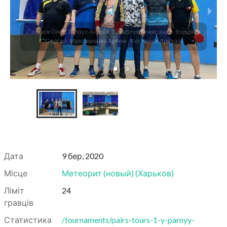
Павлюк Олег, Білоус Андрій, Закаблук Олександр, Воронов
Сергей, Максименко Артем , Костанян Аркадій
Дата
9 бер, 2020
Місце
Метеорит (новый)
(
Харьков
)
Ліміт
24
гравців
Статистика
/tournaments/pairs-tours-1-y-parnyy-