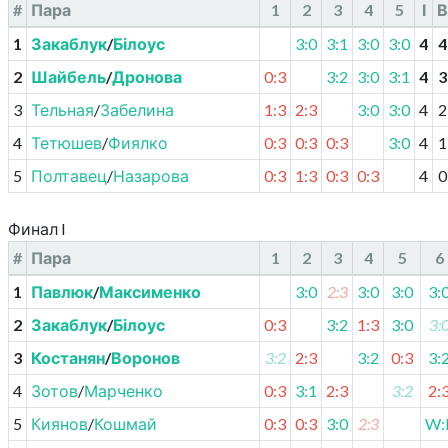
#
Пара
1
2
3
4
5
І
В
1
Закаблук
/
Білоус
3:0
3:1
3:0
3:0
4
4
2
Шайбель
/
Дронова
0:3
3:2
3:0
3:1
4
3
3
Тельная
/
Забелина
1:3
2:3
3:0
3:0
4
2
4
Тетюшев
/
Фиялко
0:3
0:3
0:3
3:0
4
1
5
Полтавец
/
Назарова
0:3
1:3
0:3
0:3
4
0
Финал I
#
Пара
1
2
3
4
5
6
1
Павлюк
/
Максименко
3:0
2:3
3:0
3:0
3:
2
Закаблук
/
Білоус
0:3
3:2
1:3
3:0
3:
3
Костанян
/
Воронов
3:2
2:3
3:2
0:3
3:
4
Зотов
/
Марченко
0:3
3:1
2:3
3:2
2:
5
Киянов
/
Кошмай
0:3
0:3
3:0
2:3
W: