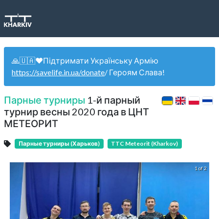
🙏🇺🇦❤️Підтримати Українську Армію
https://savelife.in.ua/donate
/ Героям Слава!
Парные турниры
1-й парный
турнир весны 2020 года в ЦНТ
МЕТЕОРИТ
Парные турниры (Харьков)
TTC Meteorit (Kharkov)
1 of 2