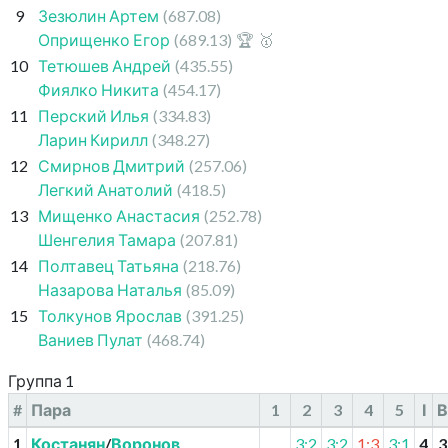
9
Зезюлин Артем
(687.08)
Оприщенко Егор
(689.13)
🏆
🥇
10
Тетюшев Андрей
(435.55)
Фиялко Никита
(454.17)
11
Перский Илья
(334.83)
Ларин Кирилл
(348.27)
12
Смирнов Дмитрий
(257.06)
Легкий Анатолий
(418.5)
13
Мищенко Анастасия
(252.78)
Шенгелия Тамара
(207.81)
14
Полтавец Татьяна
(218.76)
Назарова Наталья
(85.09)
15
Толкунов Ярослав
(391.25)
Ваниев Пулат
(468.74)
Группа 1
#
Пара
1
2
3
4
5
І
В
1
Костанян
/
Воронов
3:2
3:2
1:3
3:1
4
3