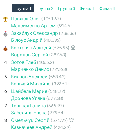
Группа 1
Группа 2
Группа 3
Финал I
Финал II
Павлюк Олег
(1051.67)
Максименко Артем
(914.6)
Закаблук Олександр
(738.36)
Білоус Андрій
(460.36)
Костанян Аркадій
(575.95)
🏆
Воронов Сергей
(397.63)
4
Зотов Глеб
(1065.2)
Марченко Денис
(729.63)
5
Киянов Алексей
(558.43)
Кошмай Михайло
(392.51)
6
Шайбель Мария
(518.22)
Дронова Уляна
(677.38)
7
Тельная Галина
(665.97)
Забелина Елена
(279.54)
8
Омельчук Сергій
(571.99)
🏆
Казначеев Андрей
(424.29)