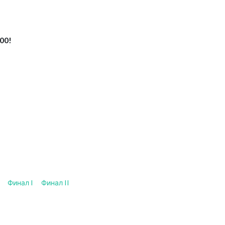
00!
Финал I
Финал II