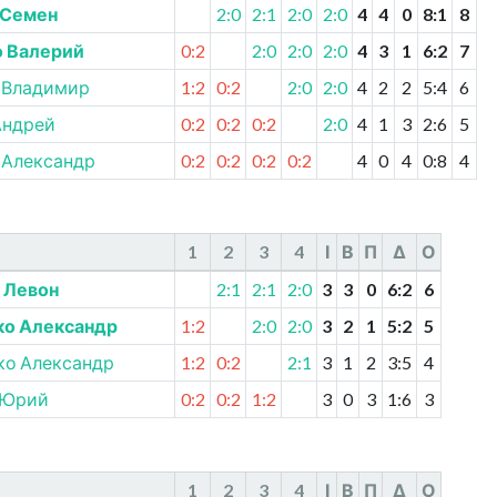
 Семен
2:0
2:1
2:0
2:0
4
4
0
8
:
1
8
 Валерий
0:2
2:0
2:0
2:0
4
3
1
6
:
2
7
 Владимир
1:2
0:2
2:0
2:0
4
2
2
5
:
4
6
Андрей
0:2
0:2
0:2
2:0
4
1
3
2
:
6
5
 Александр
0:2
0:2
0:2
0:2
4
0
4
0
:
8
4
1
2
3
4
І
В
П
Δ
О
 Левон
2:1
2:1
2:0
3
3
0
6
:
2
6
ко Александр
1:2
2:0
2:0
3
2
1
5
:
2
5
ко Александр
1:2
0:2
2:1
3
1
2
3
:
5
4
 Юрий
0:2
0:2
1:2
3
0
3
1
:
6
3
1
2
3
4
І
В
П
Δ
О