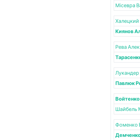
Місевра 
Халецкий
Киянов А
Рева Але
Тарасенк
Лукандер
Павлюк Р
Войтенко
Шайбель 
Фоменко 
Демченко