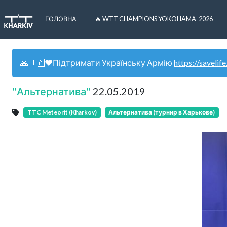
ГОЛОВНА
🔥 WTT CHAMPIONS YOKOHAMA-2026
🙏🇺🇦❤️Підтримати Українську Армію
https://savelife
"Альтернатива"
22.05.2019
TTC Meteorit (Kharkov)
Альтернатива (турнир в Харькове)