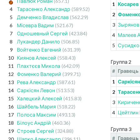
Павлюк Роман
(657.1)
1
Косарев
4
Тарасенко Александр
(589.52)
2
Фоменко
5
Демченко Владислав
(562.29)
3
Зырянов
6
Місевра Вадим
(521.67)
7
Одношевный Сергей
(423.84)
4
Малеев 
8
Лукандер Данило
(506.85)
5
Сусидко
9
Войтенко Евгений
(631.39)
10
Киянов Алексей
(558.43)
Группа 2
11
Плахтєєв Микола
(642.09)
#
Гравець
12
Фоменко Валерий
(399.71)
1
Саркісян
13
Рева Александр
(587.61)
14
Саркісян Левон
(513.53)
2
Тарасен
15
Халецкий Алексей
(415.83)
3
Киричен
16
Шайбель Мария
(518.22)
4
Цейтлин
17
Полоса Максим
(493.13)
18
Білоус Андрій
(460.36)
Группа 3
19
Строев Сергей
(324.88)
#
Гравець
20
Шарко Александр
(396.11)