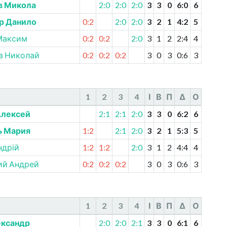
в Микола
2:0
2:0
2:0
3
3
0
6
:
0
6
р Данило
0:2
2:0
2:0
3
2
1
4
:
2
5
Максим
0:2
0:2
2:0
3
1
2
2
:
4
4
в Николай
0:2
0:2
0:2
3
0
3
0
:
6
3
1
2
3
4
І
В
П
Δ
О
Алексей
2:1
2:1
2:0
3
3
0
6
:
2
6
 Мария
1:2
2:1
2:0
3
2
1
5
:
3
5
ндрій
1:2
1:2
2:0
3
1
2
4
:
4
4
ий Андрей
0:2
0:2
0:2
3
0
3
0
:
6
3
1
2
3
4
І
В
П
Δ
О
ександр
2:0
2:0
2:1
3
3
0
6
:
1
6