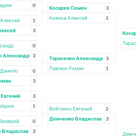
Вадим
0
Косарев Семен
3
Киянов Алексей
1
 Алексей
1
лексей
3
Коса
Тарас
ксандр
0
о Александр
3
Тарасенко Александр
3
Павлюк Роман
1
 Данило
0
оман
3
 Евгений
3
Мария
1
Войтенко Евгений
2
Демченко Владислав
3
Валерий
0
 Владислав
3
Демч