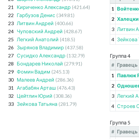
21
Кириченко Александр
(421.64)
1
Войтенк
22
Гарбузов Денис
(349.81)
2
Халецки
23
Литвин Андрей
(400.66)
3
Литвин 
24
Чуповский Андрей
(428.67)
25
Легкий Анатолий
(418.5)
4
Зейкова 
26
Зырянов Владимир
(437.58)
27
Сусидко Александр
(132.79)
Группа 4
28
Бондарев Николай
(279.91)
#
Гравець
29
Фомин Вадим
(245.13)
1
Павлюк 
30
Малеев Андрей
(286.36)
2
Одношев
31
Агабабян Арташ
(476.43)
32
Цейтлин Юрий
(308.36)
3
Легкий 
33
Зейкова Татьяна
(281.79)
4
Строев 
Группа 5
#
Гравець