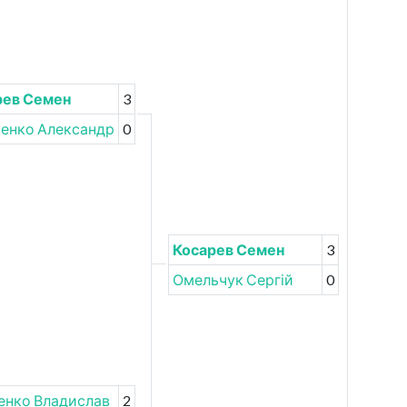
рев Семен
3
енко Александр
0
Косарев Семен
3
Омельчук Сергій
0
енко Владислав
2