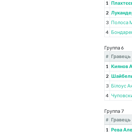
1
Плахтєє
2
Луканде
3
Полоса 
4
Бондаре
Группа 6
#
Гравець
1
Киянов 
2
Шайбель
3
Білоус А
4
Чуповск
Группа 7
#
Гравець
1
Рева Ал