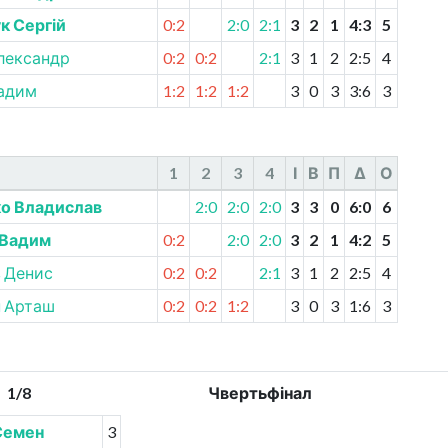
к Сергій
0:2
2:0
2:1
3
2
1
4
:
3
5
лександр
0:2
0:2
2:1
3
1
2
2
:
5
4
адим
1:2
1:2
1:2
3
0
3
3
:
6
3
1
2
3
4
І
В
П
Δ
О
о Владислав
2:0
2:0
2:0
3
3
0
6
:
0
6
 Вадим
0:2
2:0
2:0
3
2
1
4
:
2
5
 Денис
0:2
0:2
2:1
3
1
2
2
:
5
4
н Арташ
0:2
0:2
1:2
3
0
3
1
:
6
3
1/8
Чвертьфінал
Семен
3