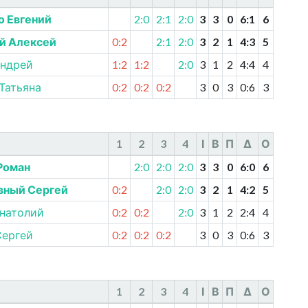
о Евгений
2:0
2:1
2:0
3
3
0
6
:
1
6
й Алексей
0:2
2:1
2:0
3
2
1
4
:
3
5
Андрей
1:2
1:2
2:0
3
1
2
4
:
4
4
Татьяна
0:2
0:2
0:2
3
0
3
0
:
6
3
1
2
3
4
І
В
П
Δ
О
Роман
2:0
2:0
2:0
3
3
0
6
:
0
6
ный Сергей
0:2
2:0
2:0
3
2
1
4
:
2
5
Анатолий
0:2
0:2
2:0
3
1
2
2
:
4
4
Сергей
0:2
0:2
0:2
3
0
3
0
:
6
3
1
2
3
4
І
В
П
Δ
О