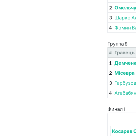
2
Омельчу
3
Шарко А
4
Фомин В
Группа 8
#
Гравець
1
Демченк
2
Місевра
3
Гарбузов
4
Агабабя
Финал I
Косарев 