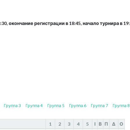
30, окончание регистрации в 18:45, начало турнира в 19:
Группа 3
Группа 4
Группа 5
Группа 6
Группа 7
Группа 8
1
2
3
4
5
І
В
П
Δ
О