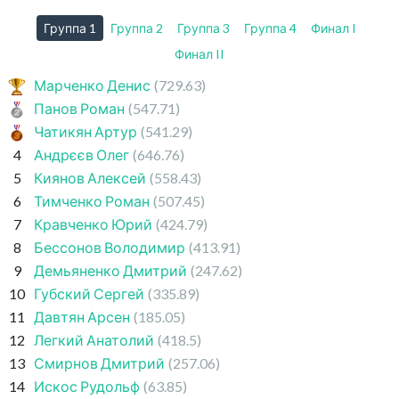
Группа 1
Группа 2
Группа 3
Группа 4
Финал I
Финал II
Марченко Денис
(729.63)
Панов Роман
(547.71)
Чатикян Артур
(541.29)
4
Андрєєв Олег
(646.76)
5
Киянов Алексей
(558.43)
6
Тимченко Роман
(507.45)
7
Кравченко Юрий
(424.79)
8
Бессонов Володимир
(413.91)
9
Демьяненко Дмитрий
(247.62)
10
Губский Сергей
(335.89)
11
Давтян Арсен
(185.05)
12
Легкий Анатолий
(418.5)
13
Смирнов Дмитрий
(257.06)
14
Искос Рудольф
(63.85)