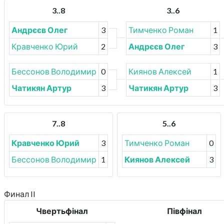
3..8
3..6
Андрєєв Олег
3
Тимченко Роман
1
Кравченко Юрий
2
Андрєєв Олег
3
Бессонов Володимир
0
Киянов Алексей
1
Чатикян Артур
3
Чатикян Артур
3
7..8
5..6
Кравченко Юрий
3
Тимченко Роман
0
Бессонов Володимир
1
Киянов Алексей
3
Финал II
Чвертьфінал
Півфінал