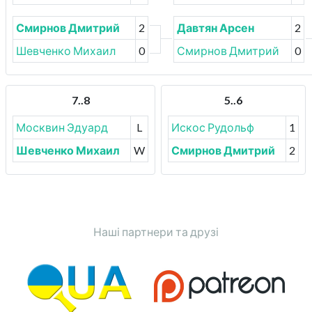
Смирнов Дмитрий
2
Давтян Арсен
2
Шевченко Михаил
0
Смирнов Дмитрий
0
7..8
5..6
Москвин Эдуард
L
Искос Рудольф
1
Шевченко Михаил
W
Смирнов Дмитрий
2
Наші партнери та друзі