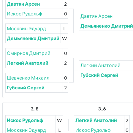
Давтян Арсен
2
Искос Рудольф
0
Давтян Арсен
Демьяненко Дмитрий
Москвин Эдуард
L
Демьяненко Дмитрий
W
Смирнов Дмитрий
0
Легкий Анатолий
2
Легкий Анатолий
Губский Сергей
Шевченко Михаил
0
Губский Сергей
2
3..8
3..6
Искос Рудольф
W
Легкий Анатолий
2
Москвин Эдуард
L
Искос Рудольф
0