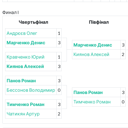
Финал I
Чвертьфінал
Півфінал
Андрєєв Олег
1
Марченко Денис
3
Марченко Денис
3
Киянов Алексей
2
Кравченко Юрий
1
Киянов Алексей
3
Панов Роман
3
Бессонов Володимир
0
Панов Роман
3
Тимченко Роман
0
Тимченко Роман
3
Чатикян Артур
2