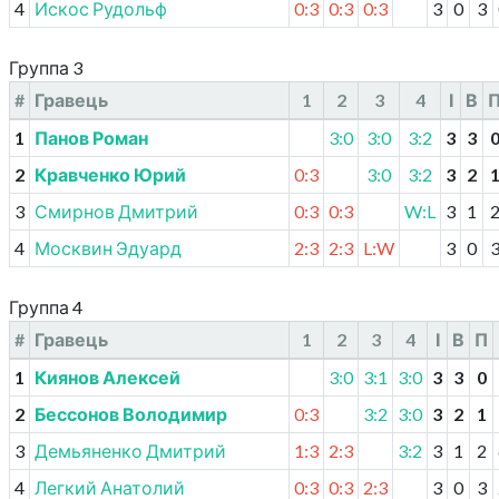
4
Искос Рудольф
0:3
0:3
0:3
3
0
3
Группа 3
#
Гравець
1
2
3
4
І
В
1
Панов Роман
3:0
3:0
3:2
3
3
2
Кравченко Юрий
0:3
3:0
3:2
3
2
3
Смирнов Дмитрий
0:3
0:3
W:L
3
1
4
Москвин Эдуард
2:3
2:3
L:W
3
0
Группа 4
#
Гравець
1
2
3
4
І
В
П
1
Киянов Алексей
3:0
3:1
3:0
3
3
0
2
Бессонов Володимир
0:3
3:2
3:0
3
2
1
3
Демьяненко Дмитрий
1:3
2:3
3:2
3
1
2
4
Легкий Анатолий
0:3
0:3
2:3
3
0
3