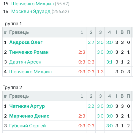
15
Шевченко Михаил
(55.67)
16
Москвин Эдуард
(256.62)
Группа 1
#
Гравець
1
2
3
4
І
В
П
1
Андрєєв Олег
3:2
3:0
3:0
3
3
0
2
Тимченко Роман
2:3
3:0
3:0
3
2
1
3
Давтян Арсен
0:3
0:3
3:1
3
1
2
4
Шевченко Михаил
0:3
0:3
1:3
3
0
3
Группа 2
#
Гравець
1
2
3
4
І
В
П
1
Чатикян Артур
3:2
3:0
3:0
3
3
0
2
Марченко Денис
2:3
3:0
3:0
3
2
1
3
Губский Сергей
0:3
0:3
3:0
3
1
2