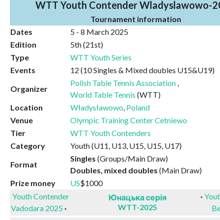
WTT Youth Contender Wladyslawowo-2
Tournament information
Dates
5 - 8 March 2025
Edition
5th (21st)
Type
WTT Youth Series
Events
12 (10 Singles & Mixed doubles U15&U19)
Polish Table Tennis Association
,
Organizer
World Table Tennis
(WTT)
Location
Władysławowo
,
Poland
Venue
Olympic Training Center Cetniewo
Tier
WTT Youth Contenders
Category
Youth (U11, U13, U15, U15, U17)
Singles
(Groups/Main Draw)
Format
Doubles, mixed doubles
(Main Draw)
Prize money
US
$1000
Youth Contender
·
Yout
Юнацька серія
WTT-2025
Vadodara 2025
·
Be