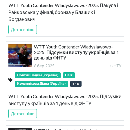
WTT Youth Contender Wladyslawowo-2025: Пакула і
Райковська у фіналі, бронза у Блащик і
Богданович
Детальніше
WTT Youth Contender Wladyslawowo-
2025: Підсумки виступу українців за 1
день від ФНТУ
6 бер 2025
ФНТУ
Солтис Вадим (Україна)
Світ
Колєннікова Діана (Україна)
+
18
WTT Youth Contender Wladyslawowo-2025: Підсумки
виступу українців за 1 день від ФНТУ
Детальніше