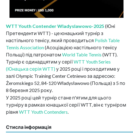
WTT Youth Contender Wladyslawowo-2025
(Юні
Претенденти WTT) - це юнацький турнір з
настільного тенісу, який проводиться
Polish Table
Tennis Association
(Асоціацією настільного тенісу
Польщі) під патронатом
World Table Tennis
(WTT).
Турнір є одинадцятим у серії
WTT Youth Series
(Юнацька серія WTT)
у 2025 році і проходитиме у
залі Olympic Training Center Cetniewo за адресою:
Żeromskiego 52, 84-120 Władysławowo (Польща) з 5 по
8 березня 2025 року.
У 2025 році цей турнір стане п'ятим для цього
турніру в рамках юнацької серії WTT, він є турніром
рівня
WTT Youth Contenders
.
Стисла інформація