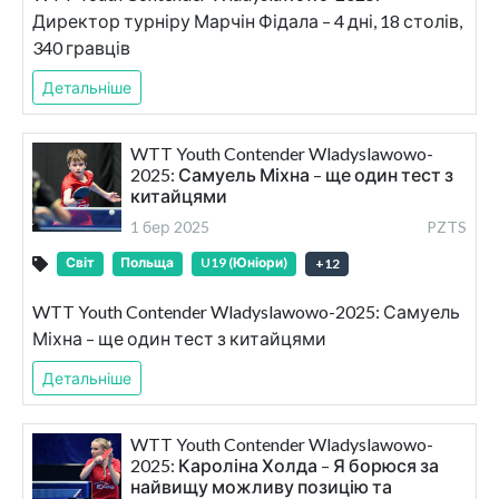
Директор турніру Марчін Фідала – 4 дні, 18 столів,
340 гравців
Детальніше
WTT Youth Contender Wladyslawowo-
2025: Самуель Міхна – ще один тест з
китайцями
1 бер 2025
PZTS
Світ
Польща
U19 (Юніори)
+
12
WTT Youth Contender Wladyslawowo-2025: Самуель
Міхна – ще один тест з китайцями
Детальніше
WTT Youth Contender Wladyslawowo-
2025: Кароліна Холда – Я борюся за
найвищу можливу позицію та