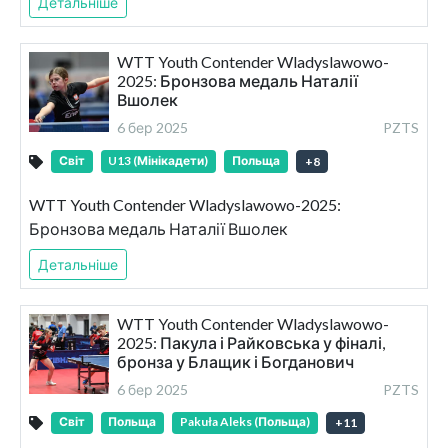
Детальніше
WTT Youth Contender Wladyslawowo-
2025: Бронзова медаль Наталії
Вшолек
6 бер 2025
PZTS
Світ
U13 (Мінікадети)
Польща
+
8
WTT Youth Contender Wladyslawowo-2025:
Бронзова медаль Наталії Вшолек
Детальніше
WTT Youth Contender Wladyslawowo-
2025: Пакула і Райковська у фіналі,
бронза у Блащик і Богданович
6 бер 2025
PZTS
Світ
Польща
Pakuła Aleks (Польща)
+
11