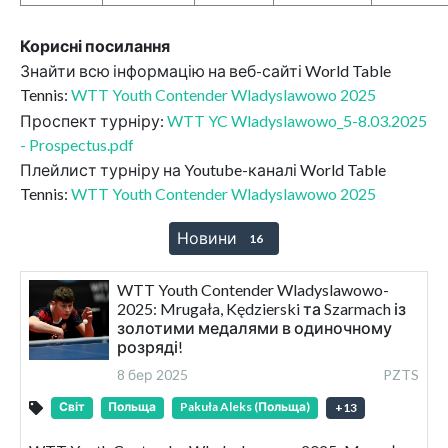
Корисні посилання
Знайти всю інформацію на веб-сайті World Table
Tennis:
WTT Youth Contender Wladyslawowo 2025
Проспект турніру:
WTT YC Wladyslawowo_5-8.03.2025
- Prospectus.pdf
Плейлист турніру на Youtube-каналі World Table
Tennis:
WTT Youth Contender Wladyslawowo 2025
Новини
16
WTT Youth Contender Wladyslawowo-
2025: Mrugała, Kędzierski та Szarmach із
золотими медалями в одиночному
розряді!
8 бер 2025
PZTS
Світ
Польща
Pakuła Aleks (Польща)
+
13