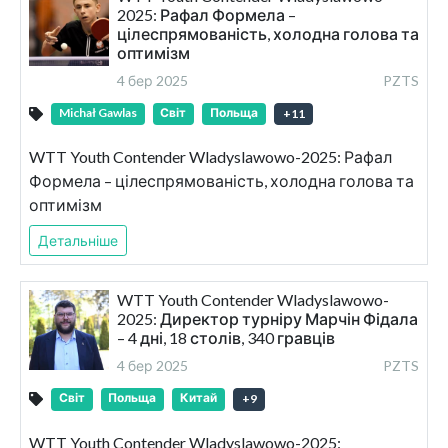
2025: Рафал Формела –
цілеспрямованість, холодна голова та
оптимізм
4 бер 2025
PZTS
Michał Gawlas
Світ
Польща
+
11
WTT Youth Contender Wladyslawowo-2025: Рафал
Формела – цілеспрямованість, холодна голова та
оптимізм
Детальніше
WTT Youth Contender Wladyslawowo-
2025: Директор турніру Марчін Фідала
– 4 дні, 18 столів, 340 гравців
4 бер 2025
PZTS
Світ
Польща
Китай
+
9
WTT Youth Contender Wladyslawowo-2025: