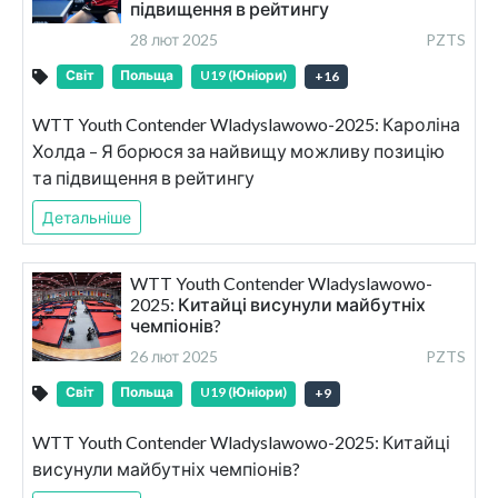
підвищення в рейтингу
28 лют 2025
PZTS
Світ
Польща
U19 (Юніори)
+
16
WTT Youth Contender Wladyslawowo-2025: Кароліна
Холда – Я борюся за найвищу можливу позицію
та підвищення в рейтингу
Детальніше
WTT Youth Contender Wladyslawowo-
2025: Китайці висунули майбутніх
чемпіонів?
26 лют 2025
PZTS
Світ
Польща
U19 (Юніори)
+
9
WTT Youth Contender Wladyslawowo-2025: Китайці
висунули майбутніх чемпіонів?