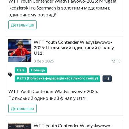
WTT Youth Contender Wladyslawowo-2025: Mrugała,
Kędzierski та Szarmach із золотими медалями в
одиночному розряді!
Детальніше
WTT Youth Contender Wladyslawowo-
2025: Польський одиночний фінал у
U11!
8 бер 2025
PZTS
Світ
Польща
PZTS (Польська федерація настільного тенісу)
+
8
WTT Youth Contender Wladyslawowo-2025:
Польський одиночний фінал у U11!
Детальніше
WTT Youth Contender Wladyslawowo-