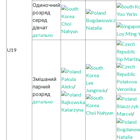
Одиночний
розряд
Yoo Yerin
серед
Bogdanowicz
Choi
дівчат
Natalia
Nahyun
Loy Ming 
детально
U19
Sip Martin
Pakula
Змішаний
Polakova
Lee
Aleks
/
парний
Veronika
Jungmok
/
розряд
Rajkowska
детально
Blaszczyk
Katarzyna
Choi Nahyun
Marcel
/
Bogdanow
Natalia