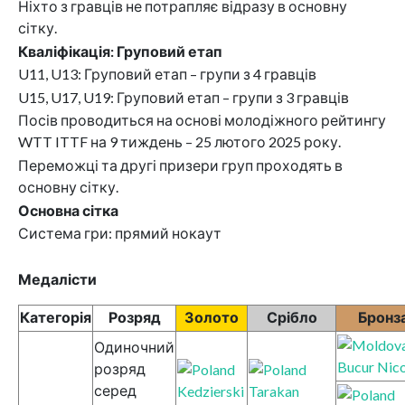
Ніхто з гравців не потрапляє відразу в основну
сітку.
Кваліфікація: Груповий етап
U11, U13: Груповий етап – групи з 4 гравців
U15, U17, U19: Груповий етап – групи з 3 гравців
Посів проводиться на основі молодіжного рейтингу
WTT ITTF на 9 тиждень – 25 лютого 2025 року.
Переможці та другі призери груп проходять в
основну сітку.
Основна сітка
Система гри: прямий нокаут
Медалісти
Категорія
Розряд
Золото
Срібло
Бронз
Одиночний
Bucur Nic
розряд
серед
Kedzierski
Tarakan