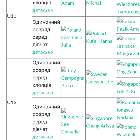
хлопців
Adam
Michal
Wieczore
детально
Tymoteus
U11
Одиночний
Pazik Amel
розряд
серед
Szarmach
Kufel Hanna
дівчат
Julia
Jasinska
детально
Malgorzat
Одиночний
розряд
Ong Zane
серед
Campagna
Isaksson Joel
хлопців
Pietro
Loh Yi Xi
детально
U13
Одиночний
Ionascu
розряд
Nadalia
серед
See
Cheng Arissa
дівчат
Chevelle
Wszolek
детально