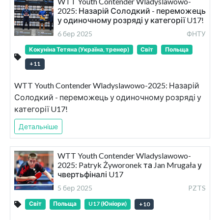
WTT Youth Contender Wladyslawowo-
2025: Назарій Солодкий - переможець
у одиночному розряді у категорії U17!
6 бер 2025
ФНТУ
Кокуніна Тетяна (Україна, тренер)
Світ
Польща
+
11
WTT Youth Contender Wladyslawowo-2025: Назарій
Солодкий - переможець у одиночному розряді у
категорії U17!
Детальніше
WTT Youth Contender Wladyslawowo-
2025: Patryk Żyworonek та Jan Mrugała у
чвертьфіналі U17
5 бер 2025
PZTS
Світ
Польща
U17 (Юніори)
+
10