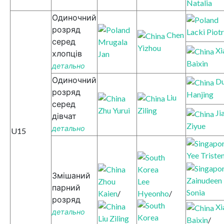
Natalia
Одиночний
розряд
Lacki Piotr
Chen
серед
Mrugala
Yizhou
Xi
хлопців
Jan
Baixin
детально
Одиночний
D
розряд
Hanjing
Liu
серед
Zhu Yurui
Ziling
Ji
дівчат
Ziyue
детально
U15
Yee Triste
Змішаний
Zainudeen
Zhou
Lee
парний
Sonia
Kaien
/
Hyeonho
/
розряд
Xi
детально
Liu Ziling
Baixin
/