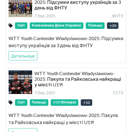
2025: Підсумки виступу українців за 3
день від ФНТУ
7 бер 2025
ФНТУ
Світ
Колєннікова Діана (Україна)
Польща
+
20
WTT Youth Contender Wladyslawowo-2025: Підсумки
виступу українців за 3 день від ФНТУ
Детальніше
WTT Youth Contender Wladyslawowo-
2025: Пакула та Райковська найкращі
у міксті U19!
7 бер 2025
PZTS
Світ
Польща
U19 (Юніори)
+
12
WTT Youth Contender Wladyslawowo-2025: Пакула
та Райковська найкращі у міксті U19!