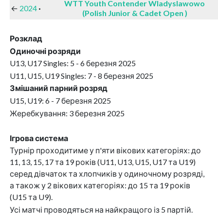
WTT Youth Contender Wladyslawowo
←
2024
·
(Polish Junior & Cadet Open )
Розклад
Одиночні розряди
U13, U17 Singles: 5 - 6 березня 2025
U11, U15, U19 Singles: 7 - 8 березня 2025
Змішаний парний розряд
U15, U19: 6 - 7 березня 2025
Жеребкування: 3 березня 2025
Ігрова система
Турнір проходитиме у п'яти вікових категоріях: до
11, 13, 15, 17 та 19 років (U11, U13, U15, U17 та U19)
серед дівчаток та хлопчиків у одиночному розряді,
а також у 2 вікових категоріях: до 15 та 19 років
(U15 та U9).
Усі матчі проводяться на найкращого із 5 партій.