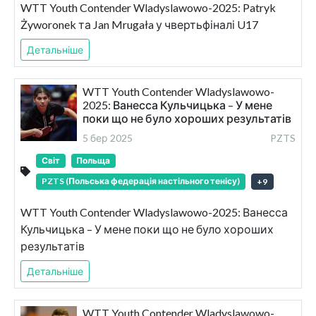
WTT Youth Contender Wladyslawowo-2025: Patryk
Żyworonek та Jan Mrugała у чвертьфіналі U17
Детальніше
WTT Youth Contender Wladyslawowo-
2025: Ванесса Кульчицька – У мене
поки що не було хороших результатів
5 бер 2025
PZTS
Світ
Польща
PZTS (Польська федерація настільного тенісу)
+
9
WTT Youth Contender Wladyslawowo-2025: Ванесса
Кульчицька – У мене поки що не було хороших
результатів
Детальніше
WTT Youth Contender Wladyslawowo-