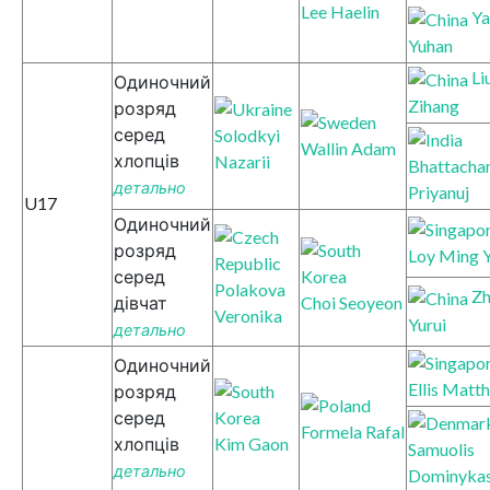
Lee Haelin
Ya
Yuhan
Li
Одиночний
Zihang
розряд
серед
Solodkyi
Wallin Adam
хлопців
Nazarii
Bhattacha
детально
Priyanuj
U17
Одиночний
розряд
Loy Ming 
серед
Polakova
Z
дівчат
Choi Seoyeon
Veronika
Yurui
детально
Одиночний
Ellis Matt
розряд
серед
Formela Rafal
хлопців
Kim Gaon
Samuolis
детально
Dominyka