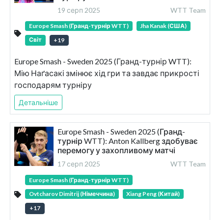
19 серп 2025
WTT Team
Europe Smash (Гранд-турнір WTT)
Jha Kanak (США)
Світ
+
19
Europe Smash - Sweden 2025 (Гранд-турнір WTT):
Мію Наґасакі змінює хід гри та завдає прикрості
господарям турніру
Детальніше
Europe Smash - Sweden 2025 (Гранд-
турнір WTT): Anton Kallberg здобуває
перемогу у захопливому матчі
17 серп 2025
WTT Team
Europe Smash (Гранд-турнір WTT)
Ovtcharov Dimitrij (Німеччина)
Xiang Peng (Китай)
+
17