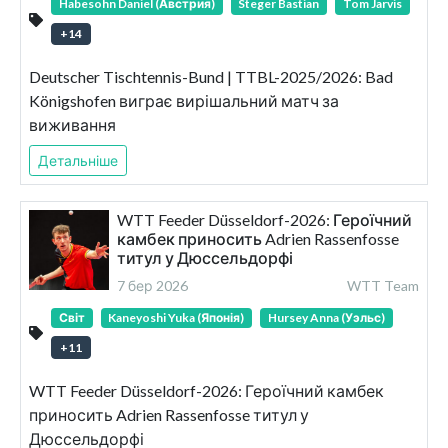
Habesohn Daniel (Австрия)
Steger Bastian
Tom Jarvis
+
14
Deutscher Tischtennis-Bund | TTBL-2025/2026: Bad
Königshofen виграє вирішальний матч за
виживання
Детальніше
WTT Feeder Düsseldorf-2026: Героїчний
камбек приносить Adrien Rassenfosse
титул у Дюссельдорфі
7 бер 2026
WTT Team
Світ
Kaneyoshi Yuka (Японія)
Hursey Anna (Уэльс)
+
11
WTT Feeder Düsseldorf-2026: Героїчний камбек
приносить Adrien Rassenfosse титул у
Дюссельдорфі