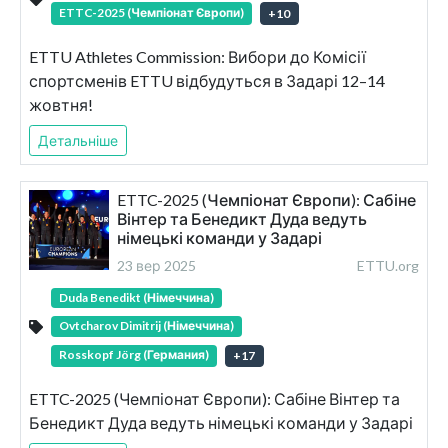
ETTC-2025 (Чемпіонат Європи)
+
10
ETTU Athletes Commission: Вибори до Комісії
спортсменів ETTU відбудуться в Задарі 12–14
жовтня!
Детальніше
ETTC-2025 (Чемпіонат Європи): Сабіне
Вінтер та Бенедикт Дуда ведуть
німецькі команди у Задарі
23 вер 2025
ETTU.org
Duda Benedikt (Німеччина)
Ovtcharov Dimitrij (Німеччина)
Rosskopf Jörg (Германия)
+
17
ETTC-2025 (Чемпіонат Європи): Сабіне Вінтер та
Бенедикт Дуда ведуть німецькі команди у Задарі