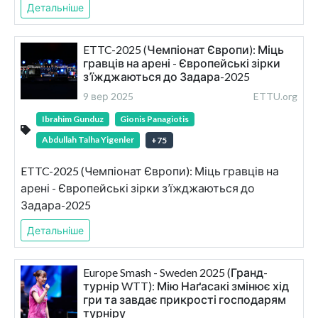
Детальніше
ETTC-2025 (Чемпіонат Європи): Міць
гравців на арені - Європейські зірки
з’їжджаються до Задара-2025
9 вер 2025
ETTU.org
Ibrahim Gunduz
Gionis Panagiotis
Abdullah Talha Yigenler
+
75
ETTC-2025 (Чемпіонат Європи): Міць гравців на
арені - Європейські зірки з’їжджаються до
Задара-2025
Детальніше
Europe Smash - Sweden 2025 (Гранд-
турнір WTT): Мію Наґасакі змінює хід
гри та завдає прикрості господарям
турніру