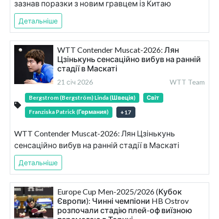
зазнав поразки з новим гравцем із Китаю
Детальніше
WTT Contender Muscat-2026: Лян
Цзінькунь сенсаційно вибув на ранній
стадії в Маскаті
21 січ 2026
WTT Team
Bergstrom (Bergström) Linda (Швеція)
Світ
Franziska Patrick (Германия)
+
17
WTT Contender Muscat-2026: Лян Цзінькунь
сенсаційно вибув на ранній стадії в Маскаті
Детальніше
Europe Cup Men-2025/2026 (Кубок
Європи): Чинні чемпіони HB Ostrov
розпочали стадію плей-оф виїзною