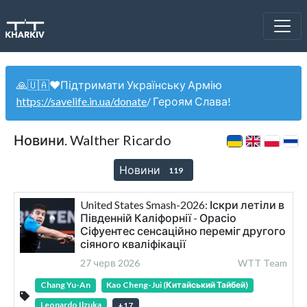
🙏🇺🇦❤️Підтримати Українську Армію
https://savelife.in.ua/donate
/ Героям Слава!
Новини. Walther Ricardo
Новини
119
United States Smash-2026: Іскри летіли в
Південній Каліфорнії - Орасіо
Сіфуентес сенсаційно переміг другого
сіяного кваліфікації
27 черв 2026
WTT Team
Chang Yu-An
Kao Cheng-Jui (Китайський Тайбей)
Leonardo Ilzuka
+
17