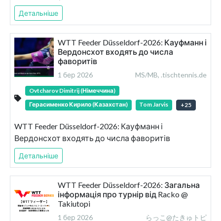
Детальніше
WTT Feeder Düsseldorf-2026: Кауфманн і
Вердонсхот входять до числа
фаворитів
1 бер 2026
MS/MB, .tischtennis.de
Ovtcharov Dimitrij (Німеччина)
Герасименко Кирило (Казахстан)
Tom Jarvis
+
25
WTT Feeder Düsseldorf-2026: Кауфманн і
Вердонсхот входять до числа фаворитів
Детальніше
WTT Feeder Düsseldorf-2026: Загальна
інформація про турнір від Racko @
Takiutopi
1 бер 2026
らっこ@たきゅトピ