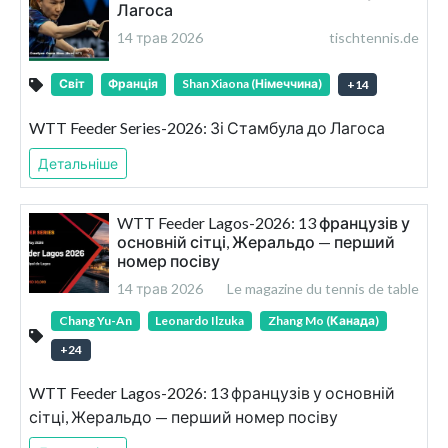
Лагоса
14 трав 2026
tischtennis.de
Світ
Франція
Shan Xiaona (Німеччина)
+
14
WTT Feeder Series-2026: Зі Стамбула до Лагоса
Детальніше
WTT Feeder Lagos-2026: 13 французів у
основній сітці, Жеральдо — перший
номер посіву
14 трав 2026
Le magazine du tennis de table
Chang Yu-An
Leonardo Ilzuka
Zhang Mo (Канада)
+
24
WTT Feeder Lagos-2026: 13 французів у основній
сітці, Жеральдо — перший номер посіву