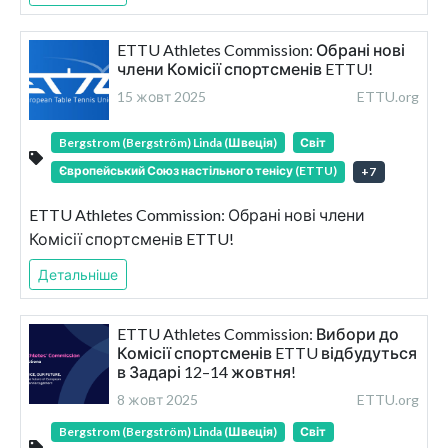
ETTU Athletes Commission: Обрані нові
члени Комісії спортсменів ETTU!
15 жовт 2025
ETTU.org
Bergstrom (Bergström) Linda (Швеція)
Світ
Європейський Союз настільного тенісу (ETTU)
+
7
ETTU Athletes Commission: Обрані нові члени
Комісії спортсменів ETTU!
Детальніше
ETTU Athletes Commission: Вибори до
Комісії спортсменів ETTU відбудуться
в Задарі 12–14 жовтня!
8 жовт 2025
ETTU.org
Bergstrom (Bergström) Linda (Швеція)
Світ