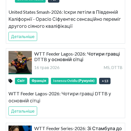
United States Smash-2026: Іскри летіли в Південній
Каліфорнії - Орасіо Сіфуентес сенсаційно переміг
другого сіяного кваліфікації
Детальніше
WTT Feeder Lagos-2026: Чотири гравці
DTTB у основній сітці
16 трав 2026
MS, DTTB
Світ
Франція
Ionescu Ovidiu (Румунія)
+
13
WTT Feeder Lagos-2026: Чотири гравці DTTB у
основній сітці
Детальніше
WTT Feeder Series-2026: Зі Стамбула до