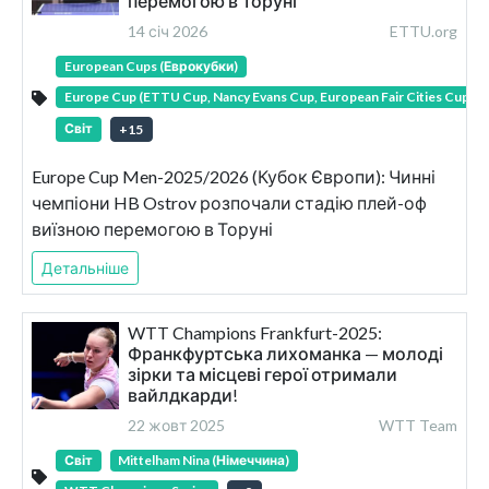
перемогою в Торуні
14 січ 2026
ETTU.org
European Cups (Еврокубки)
Europe Cup (ETTU Cup, Nancy Evans Cup, European Fair Cities Cup)
Світ
+
15
Europe Cup Men-2025/2026 (Кубок Європи): Чинні
чемпіони HB Ostrov розпочали стадію плей-оф
виїзною перемогою в Торуні
Детальніше
WTT Champions Frankfurt-2025:
Франкфуртська лихоманка — молоді
зірки та місцеві герої отримали
вайлдкарди!
22 жовт 2025
WTT Team
Світ
Mittelham Nina (Німеччина)