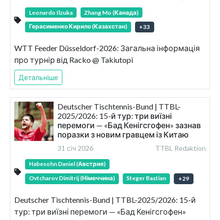
Leonardo Ilzuka
Zhang Mo (Канада)
Герасименко Кирило (Казахстан)
+
33
WTT Feeder Düsseldorf-2026: Загальна інформація
про турнір від Racko @ Takiutopi
Детальніше
Deutscher Tischtennis-Bund | TTBL-
2025/2026: 15-й тур: три виїзні
перемоги — «Бад Кенігсгофен» зазнав
поразки з новим гравцем із Китаю
31 січ 2026
TTBL Redaktion
Habesohn Daniel (Австрия)
Ovtcharov Dimitrij (Німеччина)
Steger Bastian
+
29
Deutscher Tischtennis-Bund | TTBL-2025/2026: 15-й
тур: три виїзні перемоги — «Бад Кенігсгофен»