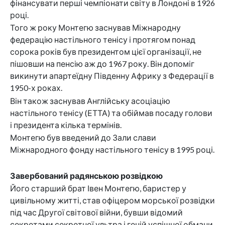
фінансувати перші чемпіонати світу в Лондоні в 1926
році.
Того ж року Монтегю заснував Міжнародну
федерацію настільного тенісу і протягом понад
сорока років був президентом цієї організації, не
пішовши на пенсію аж до 1967 року. Він допоміг
викинути апартеїдну Південну Африку з Федерації в
1950-х роках.
Він також заснував Англійську асоціацію
настільного тенісу (ЕТТА) та обіймав посаду голови
і президента кілька термінів.
Монтегю був введений до Зали слави
Міжнародного фонду настільного тенісу в 1995 році.
Завербований радянською розвідкою
Його старший брат Івен Монтегю, баристер у
цивільному житті, став офіцером морської розвідки
під час Другої світової війни, бувши відомий
секретами секретної ультра і геній успішної обмани,