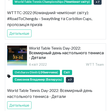
World Table Tennis Championships (Чемпіонат світу)
+
7
WTTTC-2022 (Командний чемпіонат світу):
#RoadToChengdu – Swaythling та Corbillon Cups,
пропозиція призів
Детальніше
World Table Tennis Day-2022:
Всемирный день настольного тенниса
- Детали
6 квіт 2022
WTT Team
Ovtcharov Dimitrij (Німеччина)
Світ
Самсонов Владимир (Беларусь)
+
7
World Table Tennis Day-2022: Всемирный день
настольного тенниса - Детали
Детальніше