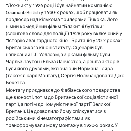
"Ложник" у 1926 році і був найнятий компанією
Gaumont-British у 1930-х роках, щоб працювати як
продюсер над кількома трилерами Гічкока. Його
німий комедійний фільм "Блакитні бутілки"
(сленгове слово для поліції) 1928 року включений у
"Історію авангардного кіно - Британія у 20-х роках"
Британського кіноінституту. Сценарій був
написаний Г.Г. Уеллсом, а зірками фільму були
Чарльз Лаутон і Ельза Ланчестер, а решта акторів
були його друзями, включаючи Нормана Гейра
(також лікаря Монтагу), Сергія Нольбандова та Джо
Бекетта.
Монтагу приєднався до Фабіанського товариства
ще в юності, потім до Британської соціалістичної
партії, а потім до Комуністичної партії Великої
Британії. Це дозволило йому спілкуватися з
російськими кінематографістами, які
трансформували мову монтажу в 1920-х роках. У