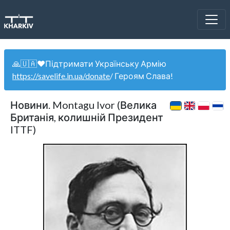
🙏🇺🇦❤️Підтримати Українську Армію
https://savelife.in.ua/donate
/ Героям Слава!
Новини. Montagu Ivor (Велика
Британія, колишній Президент
ITTF)