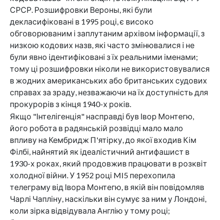
СРСР. Розшифровки Вероны, які були
декласифіковані в 1995 році, є високо
обговорюваним і заплутаним архівом інформації, з
низкою кодових назв, які часто змінювалися і не
були явно ідентифіковані з їх реальними іменами;
тому ці розшифровки ніколи не використовувалися
в жодних американських або британських судових
справах за зраду, незважаючи на їх доступність для
прокурорів з кінця 1940-х років.
Якщо "Інтелігенція" насправді був Івор Монтегю,
його робота в радянській розвідці мало мало
впливу на Кембридж П'ятірку, до якої входив Кім
Філбі, найнятий як ідеалістичний антифашист в
1930-х роках, який продовжив працювати в розквіт
холодної війни. У 1952 році MI5 перехопила
телеграму від Івора Монтегю, в якій він повідомляв
Чарлі Чапліну, наскільки він сумує за ним у Лондоні,
коли зірка відвідувала Англію у тому році;