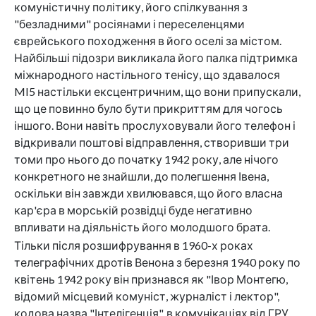
комуністичну політику, його спілкування з
"безладними" росіянами і переселенцями
єврейського походження в його оселі за містом.
Найбільші підозри викликала його палка підтримка
міжнародного настільного тенісу, що здавалося
MI5 настільки ексцентричним, що вони припускали,
що це повинно було бути прикриттям для чогось
іншого. Вони навіть прослуховували його телефон і
відкривали поштові відправлення, створивши три
томи про нього до початку 1942 року, але нічого
конкретного не знайшли, до полегшення Івена,
оскільки він завжди хвилювався, що його власна
кар'єра в морській розвідці буде негативно
впливати на діяльність його молодшого брата.
Тільки після розшифрування в 1960-х роках
телеграфічних дротів Венона з березня 1940 року по
квітень 1942 року він признався як "Івор Монтегю,
відомий місцевий комуніст, журналіст і лектор",
кодова назва "Інтелігенція", в комунікаціях від ГРУ