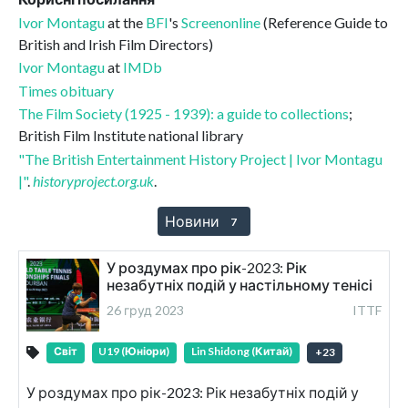
Ivor Montagu
at the
BFI
's
Screenonline
(Reference Guide to
British and Irish Film Directors)
Ivor Montagu
at
IMDb
Times obituary
The Film Society (1925 - 1939): a guide to collections
;
British Film Institute national library
"The British Entertainment History Project | Ivor Montagu
|"
.
historyproject.org.uk
.
Новини
7
У роздумах про рік-2023: Рік
незабутніх подій у настільному тенісі
26 груд 2023
ITTF
Світ
U19 (Юніори)
Lin Shidong (Китай)
+
23
У роздумах про рік-2023: Рік незабутніх подій у