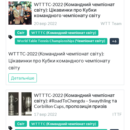
WTTTC-2022 (Командний чемпіонат
світу): Цікавинки про Кубки
командного чемпіонату світу
20 вер 2022
WTT Team
Світ
WTTTC (Командний чемпіонат світу)
World Table Tennis Championships (Чемпіонат світу)
+
6
WTTTC-2022 (Командний чемпіонат світу):
Цікавинки про Кубки командного чемпіонату
світу
Детальніше
WTTTC-2022 (Командний чемпіонат
світу): #RoadToChengdu – Swaythling та
Corbillon Cups, пропозиція призів
17 вер 2022
ITTF
Світ
WTTTC (Командний чемпіонат світу)