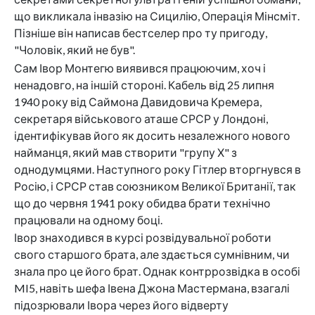
що викликала інвазію на Сицилію, Операція Мінсміт.
Пізніше він написав бестселер про ту пригоду,
"Чоловік, який не був".
Сам Івор Монтегю виявився працюючим, хоч і
ненадовго, на іншій стороні. Кабель від 25 липня
1940 року від Саймона Давидовича Кремера,
секретаря військового аташе СРСР у Лондоні,
ідентифікував його як досить незалежного нового
найманця, який мав створити "групу Х" з
однодумцями. Наступного року Гітлер вторгнувся в
Росію, і СРСР став союзником Великої Британії, так
що до червня 1941 року обидва брати технічно
працювали на одному боці.
Івор знаходився в курсі розвідувальної роботи
свого старшого брата, але здається сумнівним, чи
знала про це його брат. Однак контррозвідка в особі
MI5, навіть шефа Івена Джона Мастермана, взагалі
підозрювали Івора через його відверту