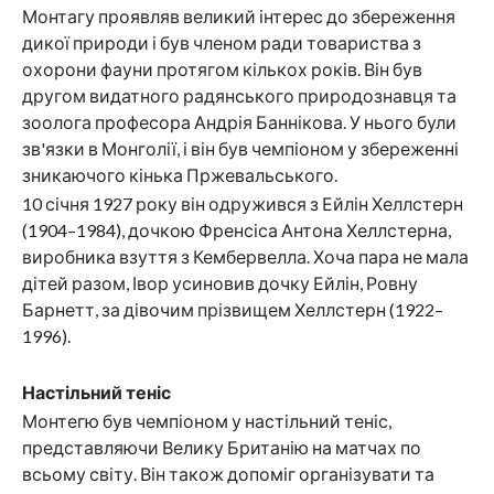
Монтагу проявляв великий інтерес до збереження
дикої природи і був членом ради товариства з
охорони фауни протягом кількох років. Він був
другом видатного радянського природознавця та
зоолога професора Андрія Баннікова. У нього були
зв'язки в Монголії, і він був чемпіоном у збереженні
зникаючого кінька Пржевальського.
10 січня 1927 року він одружився з Ейлін Хеллстерн
(1904–1984), дочкою Френсіса Антона Хеллстерна,
виробника взуття з Кембервелла. Хоча пара не мала
дітей разом, Івор усиновив дочку Ейлін, Ровну
Барнетт, за дівочим прізвищем Хеллстерн (1922–
1996).
Настільний теніс
Монтегю був чемпіоном у настільний теніс,
представляючи Велику Британію на матчах по
всьому світу. Він також допоміг організувати та