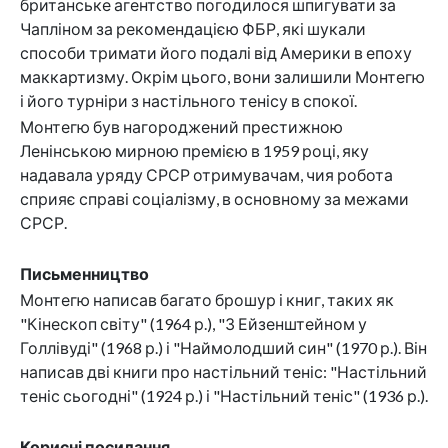
британське агентство погодилося шпигувати за
Чапліном за рекомендацією ФБР, які шукали
способи тримати його подалі від Америки в епоху
маккартизму. Окрім цього, вони залишили Монтегю
і його турніри з настільного тенісу в спокої.
Монтегю був нагороджений престижною
Ленінською мирною премією в 1959 році, яку
надавала уряду СРСР отримувачам, чия робота
сприяє справі соціалізму, в основному за межами
СРСР.
Письменництво
Монтегю написав багато брошур і книг, таких як
"Кінескоп світу" (1964 р.), "З Ейзенштейном у
Голлівуді" (1968 р.) і "Наймолодший син" (1970 р.). Він
написав дві книги про настільний теніс: "Настільний
теніс сьогодні" (1924 р.) і "Настільний теніс" (1936 р.).
Корисні посилання