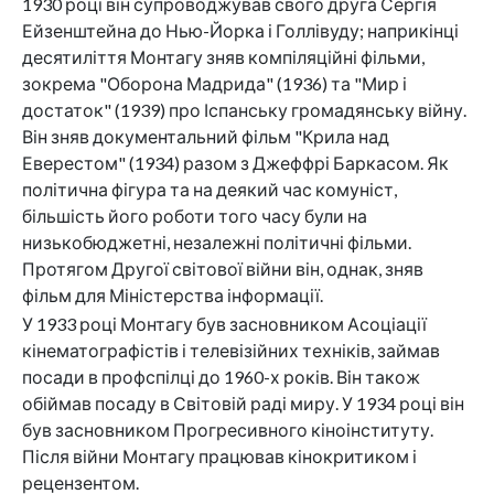
1930 році він супроводжував свого друга Сергія
Ейзенштейна до Нью-Йорка і Голлівуду; наприкінці
десятиліття Монтагу зняв компіляційні фільми,
зокрема "Оборона Мадрида" (1936) та "Мир і
достаток" (1939) про Іспанську громадянську війну.
Він зняв документальний фільм "Крила над
Еверестом" (1934) разом з Джеффрі Баркасом. Як
політична фігура та на деякий час комуніст,
більшість його роботи того часу були на
низькобюджетні, незалежні політичні фільми.
Протягом Другої світової війни він, однак, зняв
фільм для Міністерства інформації.
У 1933 році Монтагу був засновником Асоціації
кінематографістів і телевізійних техніків, займав
посади в профспілці до 1960-х років. Він також
обіймав посаду в Світовій раді миру. У 1934 році він
був засновником Прогресивного кіноінституту.
Після війни Монтагу працював кінокритиком і
рецензентом.