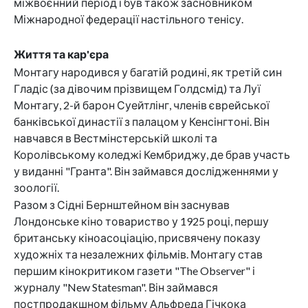
міжвоєнний період і був також засновником
Міжнародної федерації настільного тенісу.
Життя та кар'єра
Монтагу народився у багатій родині, як третій син
Гладіс (за дівочим прізвищем Голдсмід) та Луї
Монтагу, 2-й барон Суейтлінг, членів єврейської
банківської династії з палацом у Кенсінгтоні. Він
навчався в Вестмінстерській школі та
Королівському коледжі Кембриджу, де брав участь
у виданні "Гранта". Він займався дослідженнями у
зоології.
Разом з Сідні Бернштейном він заснував
Лондонське кіно товариство у 1925 році, першу
британську кіноасоціацію, присвячену показу
художніх та незалежних фільмів. Монтагу став
першим кінокритиком газети "The Observer" і
журналу "New Statesman". Він займався
постпродакшном фільму Альфреда Гічкока