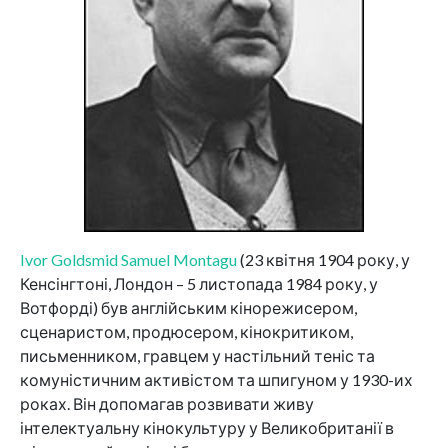
Ivor Goldsmid Samuel Montagu
(23 квітня 1904 року, у
Кенсінгтоні, Лондон – 5 листопада 1984 року, у
Вотфорді) був англійським кінорежисером,
сценаристом, продюсером, кінокритиком,
письменником, гравцем у настільний теніс та
комуністичним активістом та шпигуном у 1930-их
роках. Він допомагав розвивати живу
інтелектуальну кінокультуру у Великобританії в