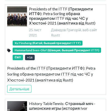
Presidents of the ITTF (Президенти
ИТТФ): Petra Sorling обрана
президентом ITTF під час ЧС у
Х'юстоні-2021 (аналітика від Rustt)
25 лист
Давидов Григорій, веб-сайт
2021
Rustt
Xu Yinsheng (Китай, бывший президент ITTF)
Hammarlund Sven-Olof (Швеция, бывший Президент ITTF)
Світ
+
16
Presidents of the ITTF (Президенти ИТТФ): Petra
Sorling обрана президентом ITTF під час ЧС у
Х'юстоні-2021 (аналітика від Rustt)
Детальніше
History TableTennis: Странный мяч -
шпионские игры (история Ivor