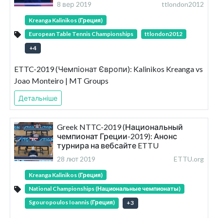
8 вер 2019
ttlondon2012
Kreanga Kalinikos (Греция)
European Table Tennis Championships
ttlondon2012
+
4
ETTC-2019 (Чемпіонат Європи): Kalinikos Kreanga vs
Joao Monteiro | MT Groups
Детальніше
Greek NTTC-2019 (Национальный
чемпионат Греции-2019): Анонс
турнира на вебсайте ETTU
28 лют 2019
ETTU.org
Kreanga Kalinikos (Греция)
National Championships (Национальные чемпионаты)
Sgouropoulos Ioannis (Греция)
+
3