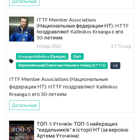
Детальніше
ITTF Member Associations
(Национальные федерации НТ): HTTF
поздравляют Kallinikos Kreanga с его
50-летием
10 бер 2022
ETTU.org
Kreanga Kalinikos (Греция)
Світ
Європейський Союз настільного тенісу (ETTU)
+
2
ITTF Member Associations (Национальные
федерации НТ): HTTF поздравляют Kallinikos
Kreanga с его 50-летием
Детальніше
ТОП-5 Уточкін: ТОП-5 найкращих
"кидальників" в історії НТ (за версією
Артема Уточкіна)