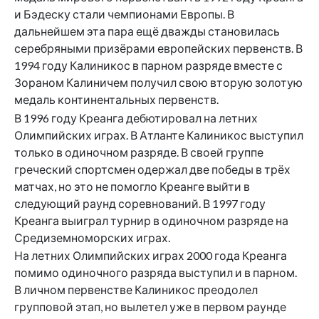
и Бэдеску стали чемпионами Европы. В
дальнейшем эта пара ещё дважды становилась
серебряными призёрами европейских первенств. В
1994 году Калиникос в парном разряде вместе с
Зораном Калиничем получил свою вторую золотую
медаль континентальных первенств.
В 1996 году Креанга дебютировал на летних
Олимпийских играх. В Атланте Калиникос выступил
только в одиночном разряде. В своей группе
греческий спортсмен одержал две победы в трёх
матчах, но это не помогло Креанге выйти в
следующий раунд соревнований. В 1997 году
Креанга выиграл турнир в одиночном разряде на
Средиземноморских играх.
На летних Олимпийских играх 2000 года Креанга
помимо одиночного разряда выступил и в парном.
В личном первенстве Калиникос преодолел
групповой этап, но вылетел уже в первом раунде