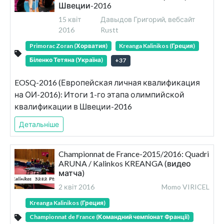
Швеции-2016
15 квіт
Давыдов Григорий, вебсайт
2016
Rustt
Primorac Zoran (Хорватия)
Kreanga Kalinikos (Греция)
Біленко Тетяна (Україна)
+
37
EOSQ-2016 (Европейская личная квалификация
на ОИ-2016): Итоги 1-го этапа олимпийской
квалификации в Швеции-2016
Детальніше
Championnat de France-2015/2016: Quadri
ARUNA / Kalinkos KREANGA (видео
матча)
2 квіт 2016
Momo VIRICEL
Kreanga Kalinikos (Греция)
Championnat de France (Командний чемпіонат Франції)