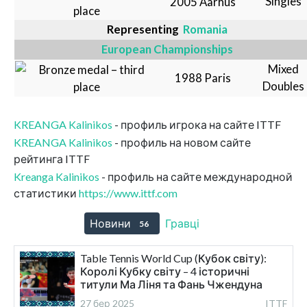
Singles
2005 Aarhus
Representing
Romania
European Championships
Mixed
1988 Paris
Doubles
KREANGA Kalinikos
- профиль игрока на сайте ITTF
KREANGA Kalinikos
- профиль на новом сайте
рейтинга ITTF
Kreanga Kalinikos
- профиль на сайте международной
статистики
https://www.ittf.com
Новини
Гравці
56
1
Table Tennis World Cup (Кубок світу):
Королі Кубку світу – 4 історичні
титули Ма Ліня та Фань Чжендуна
27 бер 2025
ITTF