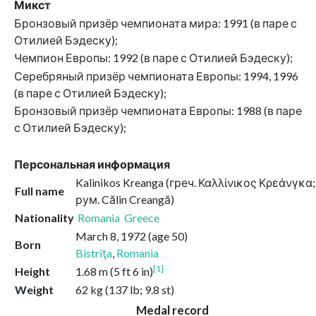
Микст
Бронзовый призёр чемпионата мира: 1991 (в паре с
Отилией Бэдеску);
Чемпион Европы: 1992 (в паре с Отилией Бэдеску);
Серебряный призёр чемпионата Европы: 1994, 1996
(в паре с Отилией Бэдеску);
Бронзовый призёр чемпионата Европы: 1988 (в паре
с Отилией Бэдеску);
Персональная информация
Kalinikos Kreanga (греч. Καλλίνικος Κρεάνγκα;
Full name
рум. Călin Creangă)
Nationality
Romania
Greece
March 8, 1972
(age 50)
Born
Bistriţa
,
Romania
[1]
Height
1.68 m (5 ft 6 in)
Weight
62 kg (137 lb; 9.8 st)
Medal record