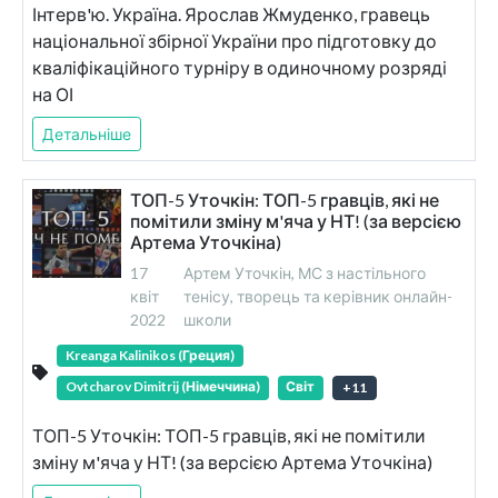
Інтерв'ю. Україна. Ярослав Жмуденко, гравець
національної збірної України про підготовку до
кваліфікаційного турніру в одиночному розряді
на ОІ
Детальніше
ТОП-5 Уточкін: ТОП-5 гравців, які не
помітили зміну м'яча у НТ! (за версією
Артема Уточкіна)
17
Артем Уточкін, МС з настільного
квіт
тенісу, творець та керівник онлайн-
2022
школи
Kreanga Kalinikos (Греция)
Ovtcharov Dimitrij (Німеччина)
Світ
+
11
ТОП-5 Уточкін: ТОП-5 гравців, які не помітили
зміну м'яча у НТ! (за версією Артема Уточкіна)