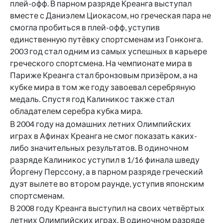
плей-офф. В парном разряде Креанга выступал
вместе с Даниэлем Циокасом, но греческая пара не
смогла пробиться в плей-офф, уступив
единственную путёвку спортсменам из Гонконга.
2003 год стал одним из самых успешных в карьере
греческого спортсмена. На чемпионате мира в
Париже Креанга стал бронзовым призёром, а на
кубке мира в том же году завоевал серебряную
медаль. Спустя год Калиникос также стал
обладателем серебра кубка мира.
В 2004 году на домашних летних Олимпийских
играх в Афинах Креанга не смог показать каких-
либо значительных результатов. В одиночном
разряде Калиникос уступил в 1/16 финала шведу
Йоргену Перссону, а в парном разряде греческий
дуэт вылете во втором раунде, уступив японским
спортсменам.
В 2008 году Креанга выступил на своих четвёртых
летних Олимпийских играх. В одиночном разряде