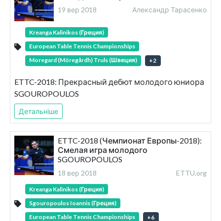
19 вер 2018
Александр Тарасенко
Kreanga Kalinikos (Греция)
European Table Tennis Championships
Moregard (Möregårdh) Truls (Швеция)
+
2
ETTC-2018: Прекрасный дебют молодого юниора
SGOUROPOULOS
Детальніше
ETTC-2018 (Чемпионат Европы-2018):
Смелая игра молодого
SGOUROPOULOS
18 вер 2018
ETTU.org
Kreanga Kalinikos (Греция)
Sgouropoulos Ioannis (Греция)
European Table Tennis Championships
+
6