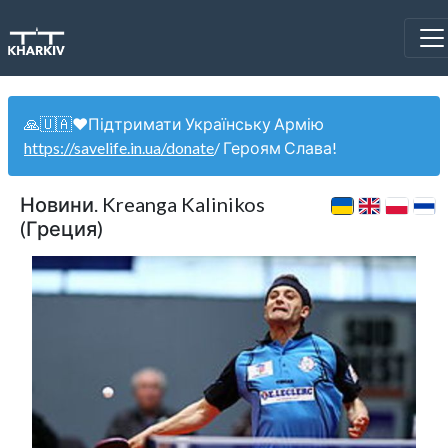
🙏🇺🇦❤️Підтримати Українську Армію
https://savelife.in.ua/donate
/ Героям Слава!
Новини. Kreanga Kalinikos
(Греция)