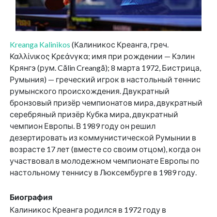
Kreanga Kalinikos
(Калиникос Креанга, греч.
Καλλίνικος Κρεάνγκα; имя при рождении — Кэлин
Крянгэ (рум. Călin Creangă); 8 марта 1972, Бистрица,
Румыния) — греческий игрок в настольный теннис
румынского происхождения. Двукратный
бронзовый призёр чемпионатов мира, двукратный
серебряный призёр Кубка мира, двукратный
чемпион Европы. В 1989 году он решил
дезертировать из коммунистической Румынии в
возрасте 17 лет (вместе со своим отцом), когда он
участвовал в молодежном чемпионате Европы по
настольному теннису в Люксембурге в 1989 году.
Биография
Калиникос Креанга родился в 1972 году в