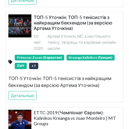
Детальніше
ТОП-5 Уточкін: ТОП-5 тенісистів з
найкращим бекхендом (за версією
Артема Уточкіна)
10
Артем Уточкін, МС з настільного
лют
тенісу, творець та керівник онлайн-
2020
школи
Primorac Zoran (Хорватия)
Kreanga Kalinikos (Греция)
Світ
+
7
ТОП-5 Уточкін: ТОП-5 тенісистів з найкращим
бекхендом (за версією Артема Уточкіна)
Детальніше
ETTC-2019 (Чемпіонат Європи):
Kalinikos Kreanga vs Joao Monteiro | MT
Groups