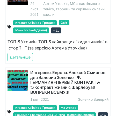
24
Артем Уточкін, МС з настільного
лист
тенісу, творець та керівник онлайн-
2021
школи
Kreanga Kalinikos (Греция)
Світ
Maze Michael (Дания)
+
11
ТОП-5 Уточкін: ТОП-5 найкращих "кидальників" в
історії НТ (за версією Артема Уточкіна)
Детальніше
Интервью. Европа. Алексей Смирнов
для Валерия Зоненко - 🏓
ГЕРМАНИЯ⚡ПЕРВЫЙ КОНТРАКТ🔥
💯Контракт жизни с Шарлеруа!!
ВОПРЕКИ ВСЕМУ!!!
1 квіт 2021
Зоненко Валерий
Kreanga Kalinikos (Греция)
Ma Wenge
European Champions League (Ліга Чемпіонів Європи)
+
16