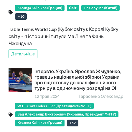
Kreanga Kalinikos (Греция)
Світ
Lin Gaoyuan (Китай)
+
10
Table Tennis World Cup (Кубок світу): Королі Кубку
світу – 4 історичні титули Ма Ліня та Фань
Чжендуна
Детальніше
Інтерв'ю. Україна. Ярослав Жмуденко,
гравець національної збірної України
про підготовку до кваліфікаційного
турніру в одиночному розряді на ОІ
12 трав 2024
Тарасенко Олександр
WTT Contenders Tier (Претенденти WTT)
Зац Александр Викторович (Украина, Президент ФНТУ)
Kreanga Kalinikos (Греция)
+
52