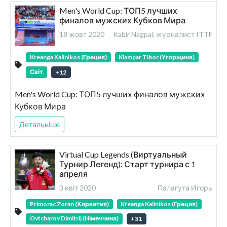
Men's World Cup: ТОП5 лучших
финалов мужских Кубков Мира
18 жовт 2020
Kabir Nagpal, журналист ITTF
Kreanga Kalinikos (Греция)
Klampar Tibor (Угорщина)
Світ
+
12
Men's World Cup: ТОП5 лучших финалов мужских
Кубков Мира
Детальніше
Virtual Cup Legends (Виртуальный
Турнир Легенд): Старт турнира с 1
апреля
3 квіт 2020
Палагута Игорь
Primorac Zoran (Хорватия)
Kreanga Kalinikos (Греция)
Ovtcharov Dimitrij (Німеччина)
+
31