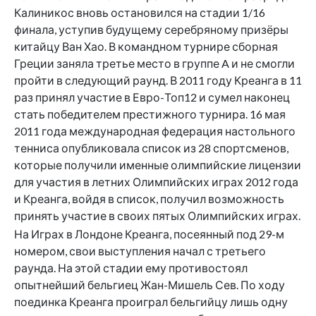
Калиникос вновь остановился на стадии 1/16
финала, уступив будущему серебряному призёры
китайцу Ван Хао. В командном турнире сборная
Греции заняла третье место в группе A и не смогли
пройти в следующий раунд. В 2011 году Креанга в 11
раз принял участие в Евро-Топ12 и сумел наконец
стать победителем престижного турнира. 16 мая
2011 года международная федерация настольного
тенниса опубликовала список из 28 спортсменов,
которые получили именные олимпийские лицензии
для участия в летних Олимпийских играх 2012 года
и Креанга, войдя в список, получил возможность
принять участие в своих пятых Олимпийских играх.
На Играх в Лондоне Креанга, посеянный под 29-м
номером, свои выступления начал с третьего
раунда. На этой стадии ему противостоял
опытнейший бельгиец Жан-Мишель Сев. По ходу
поединка Креанга проиграл бельгийцу лишь одну