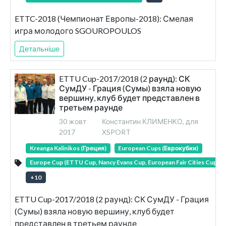
ETTC-2018 (Чемпионат Европы-2018): Смелая
игра молодого SGOUROPOULOS
Детальніше
ETTU Cup-2017/2018 (2 раунд): СК
СумДУ - Грация (Сумы) взяла новую
вершину, клуб будет представлен в
третьем раунде
30 жовт
Константин КЛИМЕНКО, для
2017
XSPORT
Kreanga Kalinikos (Греция)
European Cups (Еврокубки)
Europe Cup (ETTU Cup, Nancy Evans Cup, European Fair Cities Cup)
+
10
ETTU Cup-2017/2018 (2 раунд): СК СумДУ - Грация
(Сумы) взяла новую вершину, клуб будет
представлен в третьем раунде