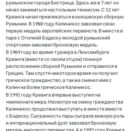
румынском городе Бистрица. Здесь же в 7 лет он
начал заниматься настольным теннисом. С 12 лет
Креанга начал привлекаться в юношескую сборную
Румынии. В 1988 году Калиникос завоевал свою
первую медаль европейских первенств. В миксте в
паре с Отилией Бэдеску молодой румынский
спортсмен завоевал бронзовую медаль.
В 1989 году во время турнира в Люксембурге
Креанга (вместе со своим отцом) покинул
расположение сборной Румынии и отправился в
Грецию. Там спустя некоторое время он получил
греческое гражданство, а также сменил имя с
Кэлин на более греческое Калиникос.
В 1991 году Креанга впервые выступил на
чемпионате мира. Несмотря на смену гражданства
Калиникос продолжил выступать в миксте вместе
с Бэдеску. Сыгранность пары сыграла важную роль
и интернациональный дуэт завоевал бронзовую
медаль мирового первенства. А в 1992 году Креанга