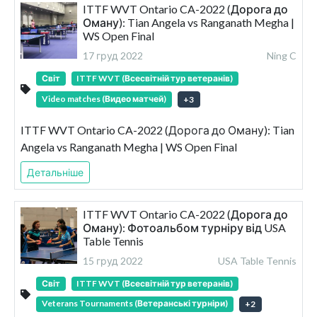
ITTF WVT Ontario CA-2022 (Дорога до
Оману): Tian Angela vs Ranganath Megha |
WS Open Final
17 груд 2022
Ning C
Світ
ITTF WVT (Всесвітній тур ветеранів)
Video matches (Видео матчей)
+
3
ITTF WVT Ontario CA-2022 (Дорога до Оману): Tian
Angela vs Ranganath Megha | WS Open Final
Детальніше
ITTF WVT Ontario CA-2022 (Дорога до
Оману): Фотоальбом турніру від USA
Table Tennis
15 груд 2022
USA Table Tennis
Світ
ITTF WVT (Всесвітній тур ветеранів)
Veterans Tournaments (Ветеранські турніри)
+
2