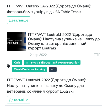
ITTF WVT Ontario CA-2022 (Дорога до Оману):
Фотоальбом турніру від USA Table Tennis
Детальніше
ITTF WVT Loutraki-2022 (Дорога до
Оману): Наступна зупинка на шляху до
Оману для ветеранів: сонячний
курорт Loutraki
12 вер 2022
ITTF
Світ
ITTF WVT (Всесвітній тур ветеранів)
World Veteran Ranking
+
4
ITTF WVT Loutraki-2022 (Дорога до Оману):
Наступна зупинка на шляху до Оману для
ветеранів: сонячний курорт Loutraki
Детальніше