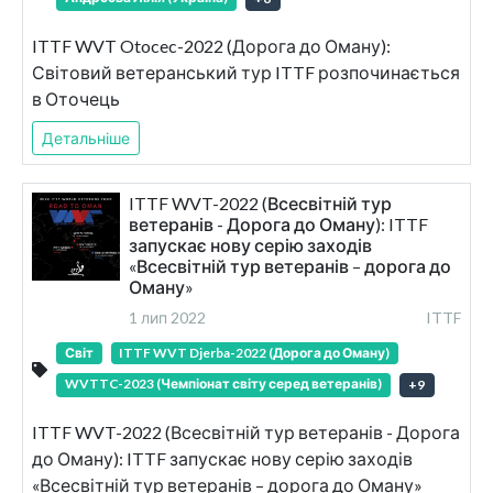
ITTF WVT Otocec-2022 (Дорога до Оману):
Світовий ветеранський тур ITTF розпочинається
в Оточець
Детальніше
ITTF WVT-2022 (Всесвітній тур
ветеранів - Дорога до Оману): ITTF
запускає нову серію заходів
«Всесвітній тур ветеранів – дорога до
Оману»
1 лип 2022
ITTF
Світ
ITTF WVT Djerba-2022 (Дорога до Оману)
WVTTC-2023 (Чемпіонат світу серед ветеранів)
+
9
ITTF WVT-2022 (Всесвітній тур ветеранів - Дорога
до Оману): ITTF запускає нову серію заходів
«Всесвітній тур ветеранів – дорога до Оману»