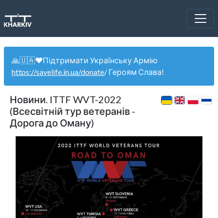
🙏🇺🇦❤️Підтримати Українську Армію
https://savelife.in.ua/donate
/ Героям Слава!
Новини. ITTF WVT-2022
(Всесвітній тур ветеранів -
Дорога до Оману)