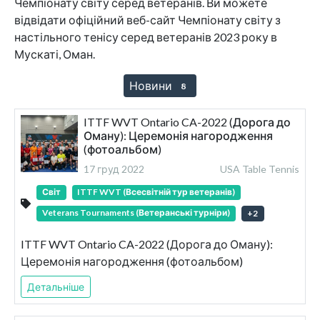
Чемпіонату світу серед ветеранів. Ви можете
відвідати офіційний веб-сайт Чемпіонату світу з
настільного тенісу серед ветеранів 2023 року в
Мускаті, Оман.
Новини
8
ITTF WVT Ontario CA-2022 (Дорога до
Оману): Церемонія нагородження
(фотоальбом)
17 груд 2022
USA Table Tennis
Світ
ITTF WVT (Всесвітній тур ветеранів)
Veterans Tournaments (Ветеранські турніри)
+
2
ITTF WVT Ontario CA-2022 (Дорога до Оману):
Церемонія нагородження (фотоальбом)
Детальніше