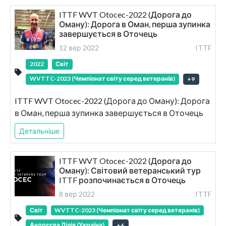
ITTF WVT Otocec-2022 (Дорога до
Оману): Дорога в Оман, перша зупинка
завершується в Оточець
12 вер 2022
ITTF
2022
Світ
WVTTC-2023 (Чемпіонат світу серед ветеранів)
+
9
ITTF WVT Otocec-2022 (Дорога до Оману): Дорога
в Оман, перша зупинка завершується в Оточець
Детальніше
ITTF WVT Otocec-2022 (Дорога до
Оману): Світовий ветеранський тур
ITTF розпочинається в Оточець
8 вер 2022
ITTF
Світ
WVTTC-2023 (Чемпіонат світу серед ветеранів)
Андрєєва Лілія (Україна)
+
6