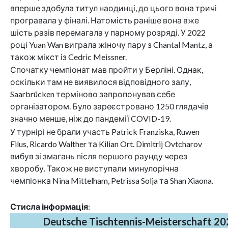
вперше здобула титул наодинці, до цього вона тричі
програвала у фіналі. Натомість раніше вона вже
шість разів перемагала у парному розряді. У 2022
році Yuan Wan виграла жіночу пару з Chantal Mantz, а
також мікст із Cedric Meissner.
Спочатку чемпіонат мав пройти у Берліні. Однак,
оскільки там не виявилося відповідного залу,
Saarbrücken терміново запропонував себе
організатором. Було зареєстровано 1250 глядачів
значно менше, ніж до пандемії COVID-19.
У турнірі не брали участь Patrick Franziska, Ruwen
Filus, Ricardo Walther та Kilian Ort. Dimitrij Ovtcharov
вибув зі змагань після першого раунду через
хворобу. Також не виступали минулорічна
чемпіонка Nina Mittelham, Petrissa Solja та Shan Xiaona.
Стисла інформація
:
Deutsche Tischtennis-Meisterschaft 20