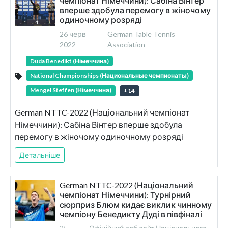
чемпіонат Німеччини): Сабіна Вінтер
вперше здобула перемогу в жіночому
одиночному розряді
26 черв
German Table Tennis
2022
Association
Duda Benedikt (Німеччина)
National Championships (Национальные чемпионаты)
Mengel Steffen (Німеччина)
+
14
German NTTC-2022 (Національний чемпіонат
Німеччини): Сабіна Вінтер вперше здобула
перемогу в жіночому одиночному розряді
Детальніше
German NTTC-2022 (Національний
чемпіонат Німеччини): Турнірний
сюрприз Блюм кидає виклик чинному
чемпіону Бенедикту Дуді в півфіналі