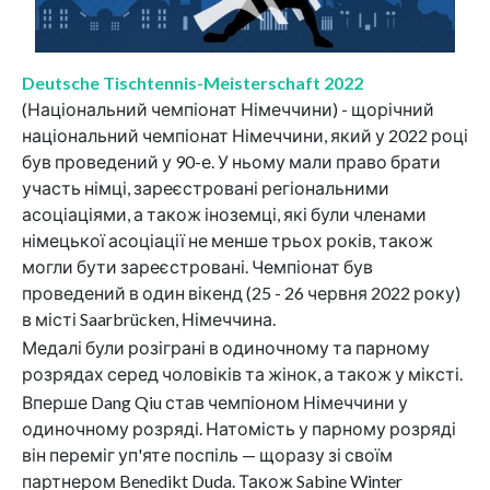
Deutsche Tischtennis-Meisterschaft 2022
(Національний чемпіонат Німеччини) - щорічний
національний чемпіонат Німеччини, який у 2022 році
був проведений у 90-е. У ньому мали право брати
участь німці, зареєстровані регіональними
асоціаціями, а також іноземці, які були членами
німецької асоціації не менше трьох років, також
могли бути зареєстровані. Чемпіонат був
проведений в один вікенд (25 - 26 червня 2022 року)
в місті Saarbrücken, Німеччина.
Медалі були розіграні в одиночному та парному
розрядах серед чоловіків та жінок, а також у міксті.
Вперше Dang Qiu став чемпіоном Німеччини у
одиночному розряді. Натомість у парному розряді
він переміг уп'яте поспіль — щоразу зі своїм
партнером Benedikt Duda. Також Sabine Winter