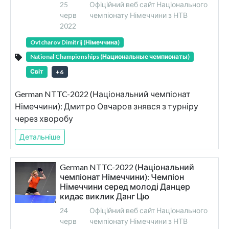
25
Офіційний веб сайт Національного
черв
чемпіонату Німеччини з НТВ
2022
Ovtcharov Dimitrij (Німеччина)
National Championships (Национальные чемпионаты)
Світ
+
6
German NTTC-2022 (Національний чемпіонат
Німеччини): Дмитро Овчаров знявся з турніру
через хворобу
Детальніше
German NTTC-2022 (Національний
чемпіонат Німеччини): Чемпіон
Німеччини серед молоді Данцер
кидає виклик Данг Цю
24
Офіційний веб сайт Національного
черв
чемпіонату Німеччини з НТВ