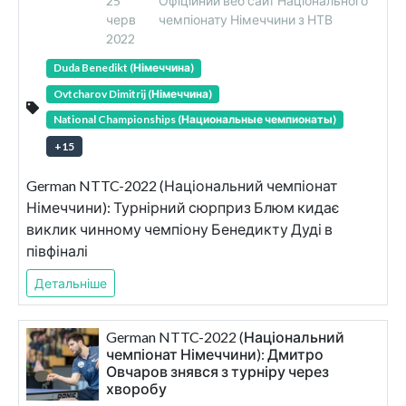
25
Офіційний веб сайт Національного
черв
чемпіонату Німеччини з НТВ
2022
Duda Benedikt (Німеччина)
Ovtcharov Dimitrij (Німеччина)
National Championships (Национальные чемпионаты)
+
15
German NTTC-2022 (Національний чемпіонат
Німеччини): Турнірний сюрприз Блюм кидає
виклик чинному чемпіону Бенедикту Дуді в
півфіналі
Детальніше
German NTTC-2022 (Національний
чемпіонат Німеччини): Дмитро
Овчаров знявся з турніру через
хворобу