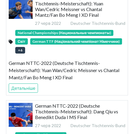
Tischtennis-Meisterschaft): Yuan
Wan/Cedric Meissner vs Chantal
Mantz/Fan Bo Meng I XD Final
27 черв 2022
Deutscher Tischtennis-Bund
National Championships (Национальные чемпионаты)
Світ
German TTF (Національний чемпіонат Німеччини)
+
6
German NTTC-2022 (Deutsche Tischtennis-
Meisterschaft): Yuan Wan/Cedric Meissner vs Chantal
Mantz/Fan Bo Meng I XD Final
Детальніше
German NTTC-2022 (Deutsche
Tischtennis-Meisterschaft): Dang Qiu vs
Benedikt Duda I MS Final
27 черв 2022
Deutscher Tischtennis-Bund