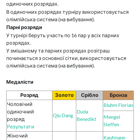
одиночних розрядах.
В одиночних розрядах турніру використовується
олімпійська система (на вибування).
Парні розряди
У турнірі беруть участь по 16 пар у всіх парних
розрядах.
У змішаному та парних розрядах розіграш
починається з основної сітки, використовується
олімпійська система (на вибування).
Медалісти
Розряд
Золото
Срібло
Бронза
Чоловічий
Bluhm Florian
одиночний
Duda
Qiu Dang
Mengel
розряд
Benedikt
Steffen
Результати
Жіночий
Kaufmann