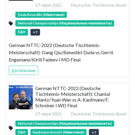
27 черв 2022
Deutscher Tischtennis-Bund
Duda Benedikt (Німеччина)
National Championships (Национальные чемпионаты)
Світ
+
7
German NTTC-2022 (Deutsche Tischtennis-
Meisterschaft): Dang Qiu/Benedikt Duda vs Gerrit
Engemann/Kirill Fadeev I MD Final
Детальніше
German NTTC-2022 (Deutsche
Tischtennis-Meisterschaft): Chantal
Mantz/Yuan Wan vs A. Kaufmann/F.
Schreiner I WD Final
27 черв 2022
Deutscher Tischtennis-Bund
National Championships (Национальные чемпионаты)
Світ
Kaufmann Annett (Німеччина)
+
7