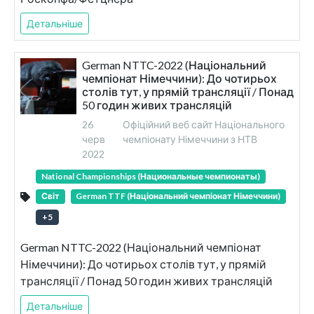
Детальніше
German NTTC-2022 (Національний
чемпіонат Німеччини): До чотирьох
столів тут, у прямій трансляції / Понад
50 годин живих трансляцій
26
Офіційний веб сайт Національного
черв
чемпіонату Німеччини з НТВ
2022
National Championships (Национальные чемпионаты)
Світ
German TTF (Національний чемпіонат Німеччини)
+
5
German NTTC-2022 (Національний чемпіонат
Німеччини): До чотирьох столів тут, у прямій
трансляції / Понад 50 годин живих трансляцій
Детальніше