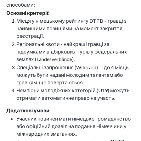
способами:
Основні критерії:
Місця у німецькому рейтингу DTTB – гравці з
найвищими позиціями на момент закриття
реєстрації.
Регіональні квоти - найкращі гравці за
підсумками відбіркових турів у федеральних
землях (Landesverbände).
Спеціальні запрошення (Wildcard) — до 4 місць
можуть бути надані молодим талантам або
гравцям, що повертаються.
Чемпіони молодіжних категорій (U19) можуть
отримати автоматичне право на участь.
Додаткові умови:
Учасник повинен мати німецьке громадянство
або офіційний дозвіл на подання Німеччини у
міжнародних змаганнях.