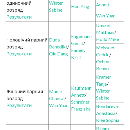
одиночний
Winter
Annett
Han Ying
розряд
Sabine
Wan Yuan
Результати
Danzer
Matthias
/
Engemann
Hollo Mike
Чоловічий парний
Duda
Gerrit
/
розряд
Benedikt
/
Meissner
Fadeev
Результати
Qiu Dang
Cedric
/
Kirill
Oehme
Benno
Kramer
Tanja
/
Kaufmann
Winter
Жіночий парний
Mantz
Annett
/
Sabine
розряд
Chantal
/
Schreiner
Результати
Wan Yuan
Bondareva
Franziska
Anastasia
/
Klee Sophia
Bluhm