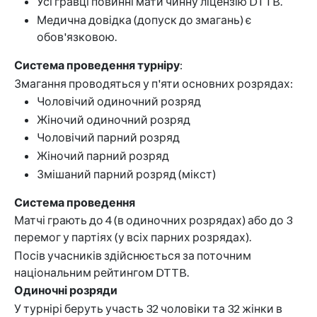
Усі гравці повинні мати чинну ліцензію DTTB.
Медична довідка (допуск до змагань) є
обов'язковою.
Система проведення турніру
:
Змагання проводяться у п'яти основних розрядах:
Чоловічий одиночний розряд
Жіночий одиночний розряд
Чоловічий парний розряд
Жіночий парний розряд
Змішаний парний розряд (мікст)
Система проведення
Матчі грають до 4 (в одиночних розрядах) або до 3
перемог у партіях (у всіх парних розрядах).
Посів учасників здійснюється за поточним
національним рейтингом DTTB.
Одиночні розряди
У турнірі беруть участь 32 чоловіки та 32 жінки в