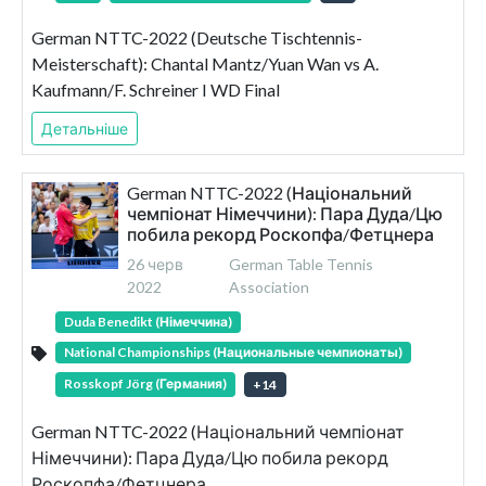
German NTTC-2022 (Deutsche Tischtennis-
Meisterschaft): Chantal Mantz/Yuan Wan vs A.
Kaufmann/F. Schreiner I WD Final
Детальніше
German NTTC-2022 (Національний
чемпіонат Німеччини): Пара Дуда/Цю
побила рекорд Роскопфа/Фетцнера
26 черв
German Table Tennis
2022
Association
Duda Benedikt (Німеччина)
National Championships (Национальные чемпионаты)
Rosskopf Jörg (Германия)
+
14
German NTTC-2022 (Національний чемпіонат
Німеччини): Пара Дуда/Цю побила рекорд
Роскопфа/Фетцнера