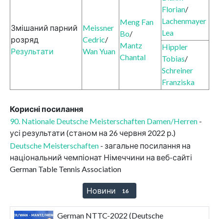
Florian
/
Lachenmayer
Meng Fan
Змішаний парний
Meissner
Lea
Bo
/
розряд
Cedric
/
Mantz
Hippler
Результати
Wan Yuan
Chantal
Tobias
/
Schreiner
Franziska
Корисні посилання
90. Nationale Deutsche Meisterschaften Damen/Herren
-
усі результати (станом на 26 червня 2022 р.)
Deutsche Meisterschaften
- загальне посилання на
національний чемпіонат Німеччини на веб-сайті
German Table Tennis Association
Новини
16
German NTTC-2022 (Deutsche