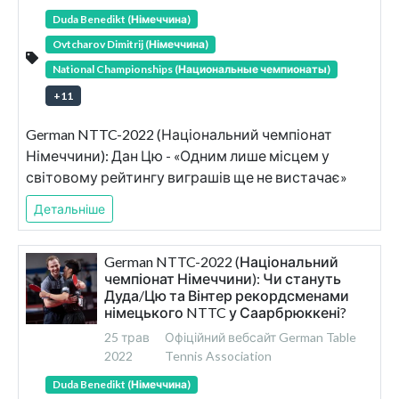
Duda Benedikt (Німеччина)
Ovtcharov Dimitrij (Німеччина)
National Championships (Национальные чемпионаты)
+
11
German NTTC-2022 (Національний чемпіонат
Німеччини): Дан Цю - «Одним лише місцем у
світовому рейтингу виграшів ще не вистачає»
Детальніше
German NTTC-2022 (Національний
чемпіонат Німеччини): Чи стануть
Дуда/Цю та Вінтер рекордсменами
німецького NTTC у Саарбрюккені?
25 трав
Офіційний вебсайт German Table
2022
Tennis Association
Duda Benedikt (Німеччина)