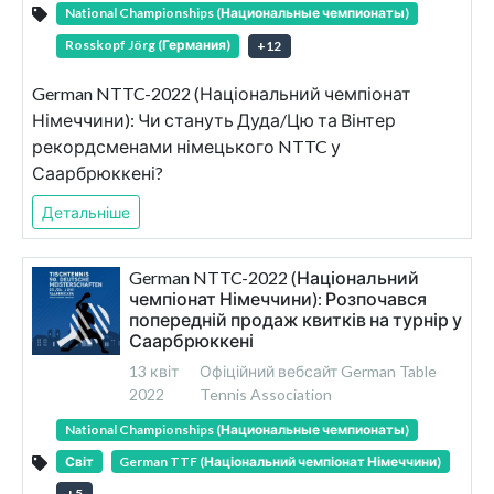
National Championships (Национальные чемпионаты)
Rosskopf Jörg (Германия)
+
12
German NTTC-2022 (Національний чемпіонат
Німеччини): Чи стануть Дуда/Цю та Вінтер
рекордсменами німецького NTTC у
Саарбрюккені?
Детальніше
German NTTC-2022 (Національний
чемпіонат Німеччини): Розпочався
попередній продаж квитків на турнір у
Саарбрюккені
13 квіт
Офіційний вебсайт German Table
2022
Tennis Association
National Championships (Национальные чемпионаты)
Світ
German TTF (Національний чемпіонат Німеччини)
+
5