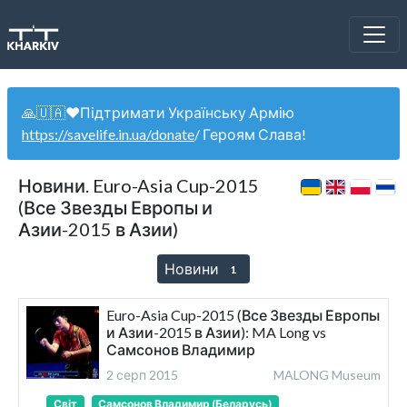
🙏🇺🇦❤️Підтримати Українську Армію
https://savelife.in.ua/donate
/ Героям Слава!
Новини. Euro-Asia Cup-2015
(Все Звезды Европы и
Азии-2015 в Азии)
Новини
1
Euro-Asia Cup-2015 (Все Звезды Европы
и Азии-2015 в Азии): MA Long vs
Самсонов Владимир
2 серп 2015
MALONG Museum
Світ
Самсонов Владимир (Беларусь)