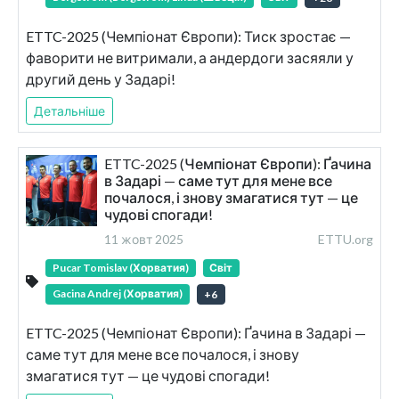
ETTC-2025 (Чемпіонат Європи): Тиск зростає —
фаворити не витримали, а андердоги засяяли у
другий день у Задарі!
Детальніше
ETTC-2025 (Чемпіонат Європи): Ґачина
в Задарі — саме тут для мене все
почалося, і знову змагатися тут — це
чудові спогади!
11 жовт 2025
ETTU.org
Pucar Tomislav (Хорватия)
Світ
Gacina Andrej (Хорватия)
+
6
ETTC-2025 (Чемпіонат Європи): Ґачина в Задарі —
саме тут для мене все почалося, і знову
змагатися тут — це чудові спогади!