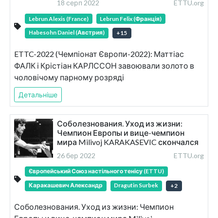
18 серп 2022
ETTU.org
Lebrun Alexis (France)
Lebrun Felix (Франція)
Habesohn Daniel (Австрия)
+
15
ETTC-2022 (Чемпіонат Європи-2022): Маттіас
ФАЛК і Крістіан КАРЛССОН завоювали золото в
чоловічому парному розряді
Детальніше
Соболезнования. Уход из жизни:
Чемпион Европы и вице-чемпион
мира Milivoj KARAKASEVIC скончался
26 бер 2022
ETTU.org
Європейський Союз настільного тенісу (ETTU)
Каракашевич Александр
Dragutin Surbek
+
2
Соболезнования. Уход из жизни: Чемпион