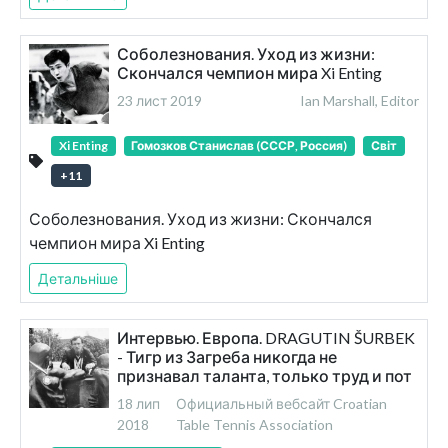
Соболезнования. Уход из жизни:
Скончался чемпион мира Xi Enting
23 лист 2019
Ian Marshall, Editor
Xi Enting
Гомозков Станислав (СССР, Россия)
Світ
+
11
Соболезнования. Уход из жизни: Скончался
чемпион мира Xi Enting
Детальніше
Интервью. Европа. DRAGUTIN ŠURBEK
- Тигр из Загреба никогда не
признавал таланта, только труд и пот
18 лип
Официальный вебсайт Croatian
2018
Table Tennis Association