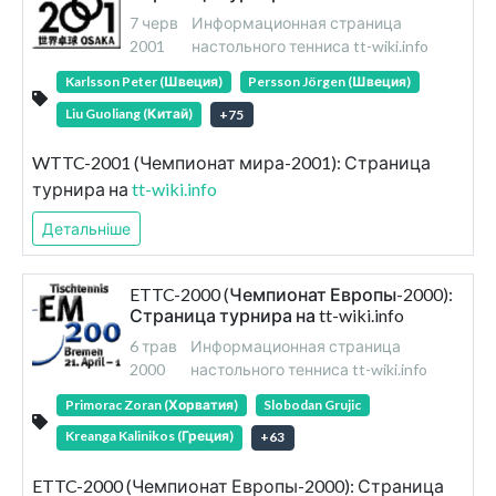
7 черв
Информационная страница
2001
настольного тенниса tt-wiki.info
Karlsson Peter (Швеция)
Persson Jörgen (Швеция)
Liu Guoliang (Китай)
+
75
WTTC-2001 (Чемпионат мира-2001): Страница
турнира на
tt-wiki.info
Детальніше
ETTC-2000 (Чемпионат Европы-2000):
Страница турнира на tt-wiki.info
6 трав
Информационная страница
2000
настольного тенниса tt-wiki.info
Primorac Zoran (Хорватия)
Slobodan Grujic
Kreanga Kalinikos (Греция)
+
63
ETTC-2000 (Чемпионат Европы-2000): Страница