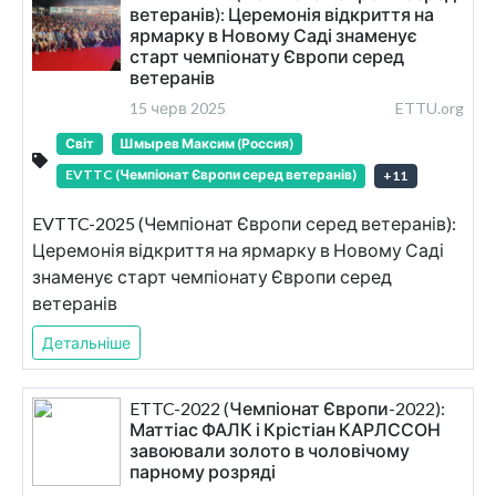
ветеранів): Церемонія відкриття на
ярмарку в Новому Саді знаменує
старт чемпіонату Європи серед
ветеранів
15 черв 2025
ETTU.org
Світ
Шмырев Максим (Россия)
EVTTC (Чемпіонат Європи серед ветеранів)
+
11
EVTTC-2025 (Чемпіонат Європи серед ветеранів):
Церемонія відкриття на ярмарку в Новому Саді
знаменує старт чемпіонату Європи серед
ветеранів
Детальніше
ETTC-2022 (Чемпіонат Європи-2022):
Маттіас ФАЛК і Крістіан КАРЛССОН
завоювали золото в чоловічому
парному розряді