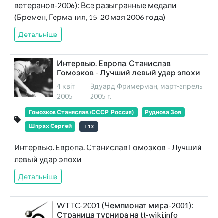
ветеранов-2006): Все разыгранные медали
(Бремен, Германия, 15-20 мая 2006 года)
Детальніше
Интервью. Европа. Станислав
Гомозков - Лучший левый удар эпохи
4 квіт
Эдуард Фримерман, март-апрель
2005
2005 г.
Гомозков Станислав (СССР, Россия)
Руднова Зоя
Шпрах Сергей
+
13
Интервью. Европа. Станислав Гомозков - Лучший
левый удар эпохи
Детальніше
WTTC-2001 (Чемпионат мира-2001):
Страница турнира на tt-wiki.info