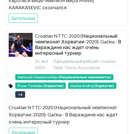
Европы и вице-чемпион мира Milivoj
KARAKASEVIC скончался
Детальніше
Croatian NTTC-2020 (Национальный
чемпионат Хорватии-2020): Gaćina - В
Вараждине нас ждет очень
интересный турнир
25 лют
Официальный вебсайт Croatian
2020
Table Tennis Association
National Championships (Национальные чемпионаты)
Pucar Tomislav (Хорватия)
Gacina Andrej (Хорватия)
+
6
Croatian NTTC-2020 (Национальный чемпионат
Хорватии-2020): Gaćina - В Вараждине нас ждет
очень интересный турнир
Детальніше