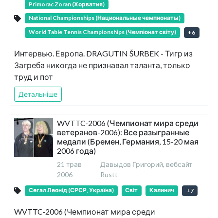
Primorac Zoran (Хорватия)
National Championships (Национальные чемпионаты)
World Table Tennis Championships (Чемпіонат світу)
+
6
Интервью. Европа. DRAGUTIN ŠURBEK - Тигр из
Загреба никогда не признавал таланта, только
труд и пот
Детальніше
WVTTC-2006 (Чемпионат мира среди
ветеранов-2006): Все разыгранные
медали (Бремен, Германия, 15-20 мая
2006 года)
21 трав
Давыдов Григорий, вебсайт
2006
Rustt
Сегал Леонід (СРСР, Україна)
Світ
Калинич
+
7
WVTTC-2006 (Чемпионат мира среди