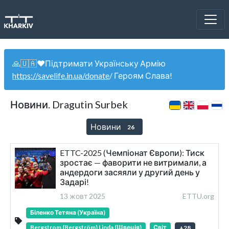
🙏🇺🇦❤️Підтримати Українську Армію
https://savelife.in.ua/donate
/ Героям Слава!
Новини. Dragutin Surbek
Новини
26
ETTC-2025 (Чемпіонат Європи): Тиск
зростає — фаворити не витримали, а
андердоги засяяли у другий день у
Задарі!
13 жовт 2025
ETTU.org
Біленко Тетяна (Україна)
Bergstrom (Bergström) Linda (Швеція)
Світ
+
28