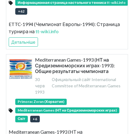
Информационная страница настольного тенниса tt-wiki.info
+
62
ETTC-1994 (Чемпионат Европы-1994): Страница
турнира на
tt-wiki.info
Детальніше
Mediterranean Games-1993 (НТ на
Средиземноморских играх-1993):
Общие результаты чемпионата
30
Официальный сайт International
черв
Committee of Mediterranean Games
1993
Primorac Zoran (Хорватия)
Mediterranean Games (НТ на Средиземноморских играх)
Світ
+
6
Mediterranean Games-1993 (НТ на