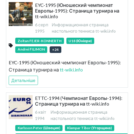
EYC-1995 (Юношеский чемпионат
Европы-1995): Страница турнира на
tt-wiki.info
6 серп
Информационная страница
1995
настольного тенниса tt-wiki.info
Zoltan FEJER-KONNERTH
U18 (Юніори)
Andrei FILIMON
+
24
EYC-1995 (Юношеский чемпионат Европы-1995):
Страница турнира на
tt-wiki.info
Детальніше
ETTC-1994 (Чемпионат Европы-1994):
Страница турнира на tt-wiki.info
6 квіт
Информационная страница
1994
настольного тенниса tt-wiki.info
Karlsson Peter (Швеция)
Klampar Tibor (Угорщина)