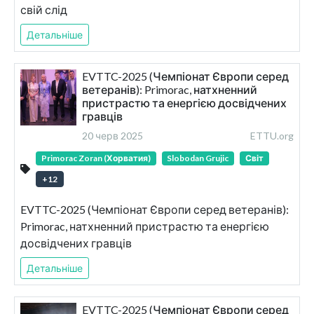
свій слід
Детальніше
EVTTC-2025 (Чемпіонат Європи серед
ветеранів): Primorac, натхненний
пристрастю та енергією досвідчених
гравців
20 черв 2025
ETTU.org
Primorac Zoran (Хорватия)
Slobodan Grujic
Світ
+
12
EVTTC-2025 (Чемпіонат Європи серед ветеранів):
Primorac, натхненний пристрастю та енергією
досвідчених гравців
Детальніше
EVTTC-2025 (Чемпіонат Європи серед