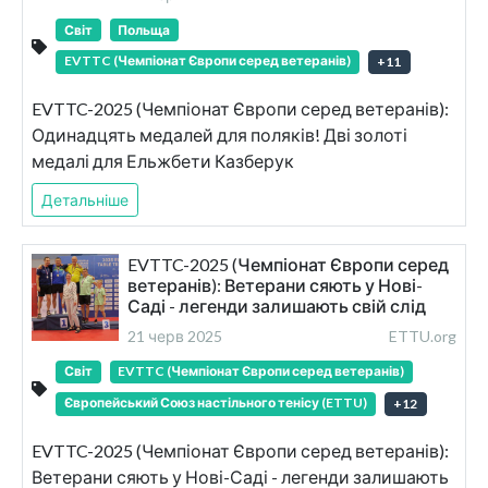
Світ
Польща
EVTTC (Чемпіонат Європи серед ветеранів)
+
11
EVTTC-2025 (Чемпіонат Європи серед ветеранів):
Одинадцять медалей для поляків! Дві золоті
медалі для Ельжбети Казберук
Детальніше
EVTTC-2025 (Чемпіонат Європи серед
ветеранів): Ветерани сяють у Нові-
Саді - легенди залишають свій слід
21 черв 2025
ETTU.org
Світ
EVTTC (Чемпіонат Європи серед ветеранів)
Європейський Союз настільного тенісу (ETTU)
+
12
EVTTC-2025 (Чемпіонат Європи серед ветеранів):
Ветерани сяють у Нові-Саді - легенди залишають