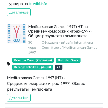
турнира на
tt-wiki.info
Детальніше
Mediterranean Games-1997 (НТ на
Средиземноморских играх-1997):
Общие результаты чемпионата
30
Официальный сайт International
черв
Committee of Mediterranean Games
1997
Primorac Zoran (Хорватия)
Slobodan Grujic
Kreanga Kalinikos (Греция)
+
9
Mediterranean Games-1997 (НТ на
Средиземноморских играх-1997): Общие
результаты чемпионата
Детальніше