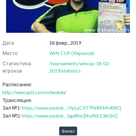
Дата
18 февр., 2019
Место
WIN CUP
(
Харьков
)
Статистика
/tournaments/wincup-18-02-
игроков
2019/statistics
Расписание:
http://wincuptt.com/schedule
/
Трансляция:
Зал №1:
https://www.youtub…YIpLsCItTPNRKMs4WQ
Зал №2:
https://www.youtub…SgdRnLBkyR0cS36GhQ
Финал