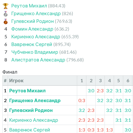
Реутов Михаил
(884.43)
Грищенко Александр
(826)
Гулевский Родион
(769.63)
4
Фомин Александр
(636.2)
5
Кириенко Александр
(655.39)
6
Вавренюк Сергей
(895.74)
7
Чубченко Владимир
(681.46)
8
Алистратов Александр
(796.68)
Финал
#
Игрок
1
2
3
4
5
6
1
Реутов Михаил
3:0
2:3
3:2
3:1
3:0
2
Грищенко Александр
0:3
3:2
3:2
3:0
3:1
3
Гулевский Родион
3:2
2:3
3:2
3:1
3:0
4
Кириенко Александр
2:3
2:3
2:3
3:1
3:1
5
Вавренюк Сергей
1:3
0:3
1:3
1:3
3:0