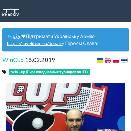
🙏🇺🇦❤️Підтримати Українську Армію
https://savelife.in.ua/donate
/ Героям Слава!
WinCup
18.02.2019
Win Cup (Лига ежедневных турниров по НТ)