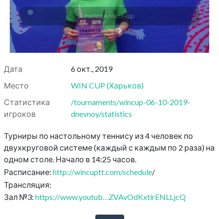
Найда Александр
Дата
6 окт., 2019
Место
WIN CUP
(
Харьков
)
Статистика
/tournaments/wincup-06-10-2019-
игроков
dnevnoy/statistics
Турниры по настольному теннису из 4 человек по
двухкруговой системе (каждый с каждым по 2 раза) на
одном столе. Начало в 14:25 часов.
Расписание:
http://wincuptt.com/schedule
/
Трансляция:
Зал №3:
https://www.youtub…ZVAvOdKxtirENLLjcQ