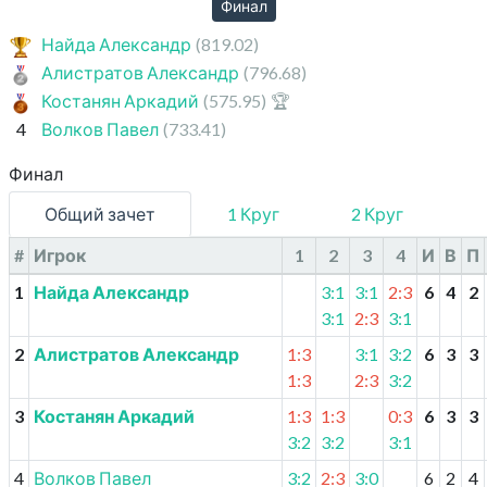
Финал
Найда Александр
(819.02)
Алистратов Александр
(796.68)
Костанян Аркадий
(575.95)
🏆
4
Волков Павел
(733.41)
Финал
Общий зачет
1 Круг
2 Круг
#
Игрок
1
2
3
4
И
В
П
1
Найда Александр
3:1
3:1
2:3
6
4
2
3:1
2:3
3:1
2
Алистратов Александр
1:3
3:1
3:2
6
3
3
1:3
2:3
3:2
3
Костанян Аркадий
1:3
1:3
0:3
6
3
3
3:2
3:2
3:1
4
Волков Павел
3:2
2:3
3:0
6
2
4