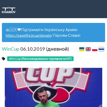
🙏🇺🇦❤️Підтримати Українську Армію
https://savelife.in.ua/donate
/ Героям Слава!
WinCup
06.10.2019 (дневной)
Win Cup (Лига ежедневных турниров по НТ)