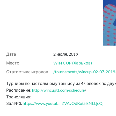
Дата
2 июля, 2019
Место
WIN CUP
(
Харьков
)
Статистика игроков
/tournaments/wincup-02-07-2019-d
Турниры по настольному теннису из 4 человек по двух
Расписание:
http://wincuptt.com/schedule
/
Трансляция:
Зал №3:
https://www.youtub…ZVAvOdKxtirENLLjcQ