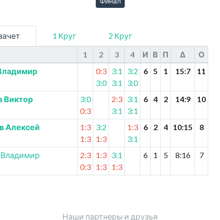
Финал
зачет
1 Круг
2 Круг
1
2
3
4
И
В
П
Δ
О
Владимир
0:3
3:1
3:2
6
5
1
15
:
7
11
3:0
3:1
3:0
в Виктор
3:0
2:3
3:1
6
4
2
14
:
9
10
0:3
3:1
3:1
в Алексей
1:3
3:2
1:3
6
2
4
10
:
15
8
1:3
1:3
3:1
 Владимир
2:3
1:3
3:1
6
1
5
8
:
16
7
0:3
1:3
1:3
Наши партнеры и друзья