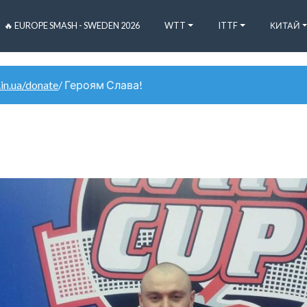
🔥 EUROPE SMASH - SWEDEN 2026
WTT
ITTF
КИТАЙ
.in.ua/donate
/ Героям Слава!