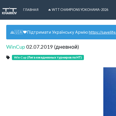
ГЛАВНАЯ
🔥 WTT CHAMPIONS YOKOHAMA-2026
🙏🇺🇦❤️Підтримати Українську Армію
https://savelife
WinCup
02.07.2019 (дневной)
Win Cup (Лига ежедневных турниров по НТ)