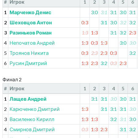
#
Игрок
1
2
3
4
5
6
1
Марченко Денис
3:0
3:1
3:1
3:0
3:1
2
Шеховцов Антон
0:3
3:1
3:0
3:2
3:2
3
Разиньков Роман
1:3
1:3
3:1
3:2
2:3
4
Непочатов Андрей
1:3
0:3
1:3
3:0
3:0
5
Троянов Никита
0:3
2:3
2:3
0:3
3:2
6
Русин Дмитрий
1:3
2:3
3:2
0:3
2:3
Финал 2
#
Игрок
1
2
3
4
5
6
1
Лащев Андрей
3:1
3:1
3:0
3:0
3:1
2
Карюченко Дмитрий
1:3
3:1
3:1
3:1
3:0
3
Василенко Кирилл
1:3
1:3
3:2
3:1
3:0
4
Смирнов Дмитрий
0:3
1:3
2:3
3:1
3:2