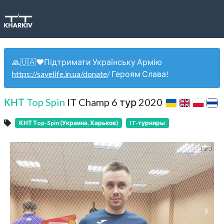
🙏🇺🇦❤️Підтримати Українську Армію
https://savelife.in.ua/donate
/ Героям Слава!
КНТ Top Spin
IT Champ 6 тур 2020
КНТ Тop-Spin (Украина, Харьков)
IT-турниры
1 of 3