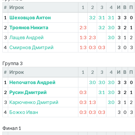
#
Игрок
1
2
3
4
И
В
П
1
Шеховцов Антон
3:2
3:1
3:1
3
3
0
2
Троянов Никита
2:3
3:2
3:0
3
2
1
3
Лащев Андрей
1:3
2:3
3:0
3
1
2
4
Смирнов Дмитрий
1:3
0:3
0:3
3
0
3
Группа 3
#
Игрок
1
2
3
4
И
В
П
1
Непочатов Андрей
3:0
3:0
3:0
3
3
0
2
Русин Дмитрий
0:3
3:1
3:0
3
2
1
3
Карюченко Дмитрий
0:3
1:3
3:0
3
1
2
4
Божко Иван
0:3
0:3
0:3
3
0
3
Финал 1