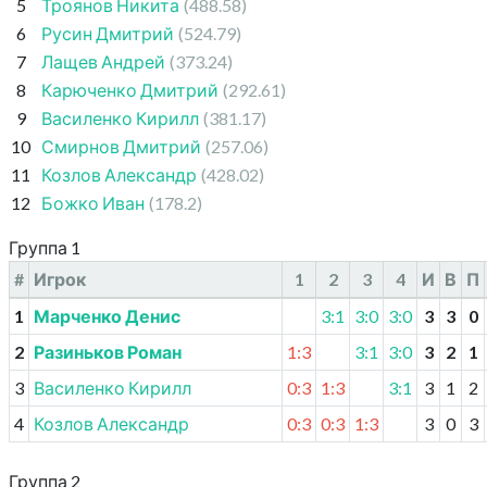
5
Троянов Никита
(488.58)
6
Русин Дмитрий
(524.79)
7
Лащев Андрей
(373.24)
8
Карюченко Дмитрий
(292.61)
9
Василенко Кирилл
(381.17)
10
Смирнов Дмитрий
(257.06)
11
Козлов Александр
(428.02)
12
Божко Иван
(178.2)
Группа 1
#
Игрок
1
2
3
4
И
В
П
1
Марченко Денис
3:1
3:0
3:0
3
3
0
2
Разиньков Роман
1:3
3:1
3:0
3
2
1
3
Василенко Кирилл
0:3
1:3
3:1
3
1
2
4
Козлов Александр
0:3
0:3
1:3
3
0
3
Группа 2