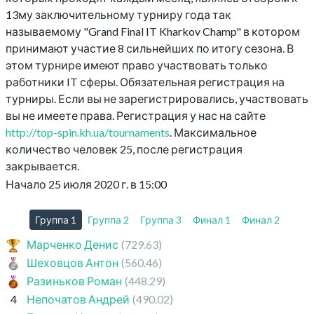
13му заключительному турниру года так
называемому "Grand Final IT Kharkov Champ" в котором
принимают участие 8 сильнейших по итогу сезона. В
этом турнире имеют право участвовать только
работники IT сферы. Обязательная регистрация на
турниры. Если вы не зарегистрировались, участвовать
вы не имеете права. Регистрация у нас на сайте
http://top-spin.kh.ua/tournaments
. Максимальное
количество человек 25, после регистрация
закрывается.
Начало 25 июля 2020 г. в 15:00
Группа 1
Группа 2
Группа 3
Финал 1
Финал 2
Марченко Денис
(729.63)
Шеховцов Антон
(560.46)
Разиньков Роман
(448.29)
4
Непочатов Андрей
(490.02)