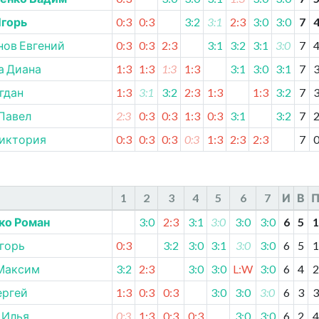
Игорь
0:3
0:3
3:2
3:1
2:3
3:0
3:0
7
нов Евгений
0:3
0:3
2:3
3:1
3:2
3:1
3:0
7
а Диана
1:3
1:3
1:3
1:3
3:1
3:0
3:1
7
гдан
1:3
3:1
3:2
2:3
1:3
1:3
3:2
7
Павел
2:3
0:3
0:3
1:3
0:3
3:1
3:2
7
Виктория
0:3
0:3
0:3
0:3
1:3
2:3
2:3
7
1
2
3
4
5
6
7
И
В
ко Роман
3:0
2:3
3:1
3:0
3:0
3:0
6
5
1
горь
0:3
3:2
3:0
3:1
3:0
3:0
6
5
1
Максим
3:2
2:3
3:0
3:0
L:W
3:0
6
4
2
ергей
1:3
0:3
0:3
3:0
3:0
3:0
6
3
3
 Илья
0:3
1:3
0:3
0:3
3:0
3:0
6
2
4