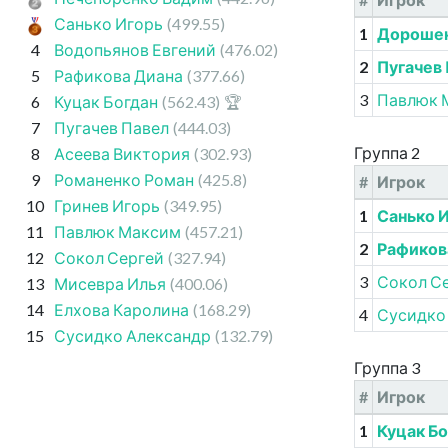
Санько Игорь
(499.55)
1
Дорошен
4
Водопьянов Евгений
(476.02)
2
Пугачев
5
Рафикова Диана
(377.66)
3
Павлюк 
6
Куцак Богдан
(562.43)
🏆
7
Пугачев Павел
(444.03)
Группа 2
8
Асеева Виктория
(302.93)
9
Романенко Роман
(425.8)
#
Игрок
10
Гринев Игорь
(349.95)
1
Санько 
11
Павлюк Максим
(457.21)
2
Рафиков
12
Сокол Сергей
(327.94)
3
Сокол С
13
Мисевра Илья
(400.06)
14
Елхова Каролина
(168.29)
4
Сусидко
15
Сусидко Александр
(132.79)
Группа 3
#
Игрок
1
Куцак Бо