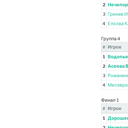
2
Нечепор
3
Гринев И
4
Елхова 
Группа 4
#
Игрок
1
Водопья
2
Асеева 
3
Романен
4
Мисевра
Финал 1
#
Игрок
1
Дорошен
2
Нечепор