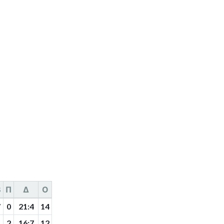
В
П
Δ
О
7
0
21
:
4
14
5
2
16
:
7
12