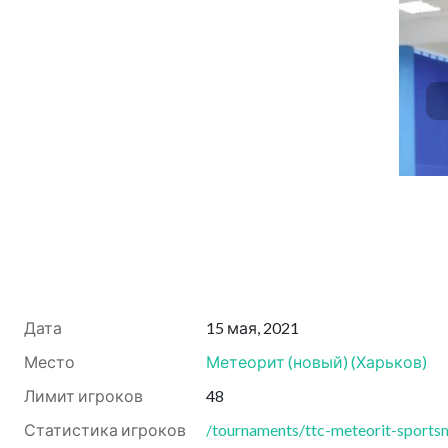
Дата
15 мая, 2021
Место
Метеорит (новый)
(
Харьков
)
Лимит игроков
48
Статистика игроков
/tournaments/ttc-meteorit-sports