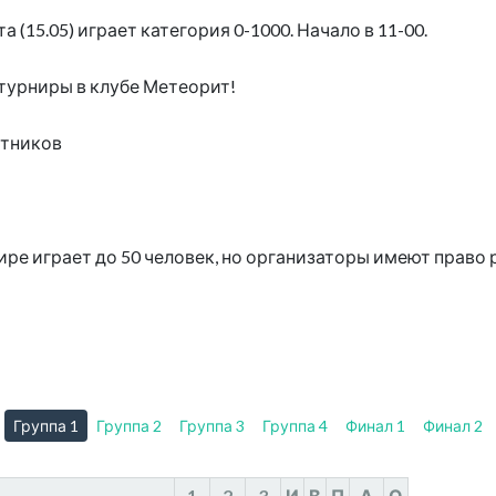
а (15.05) играет категория 0-1000. Начало в 11-00.
турниры в клубе Метеорит!
стников
ре играет до 50 человек, но организаторы имеют право 
Группа 1
Группа 2
Группа 3
Группа 4
Финал 1
Финал 2
1
2
3
И
В
П
Δ
О