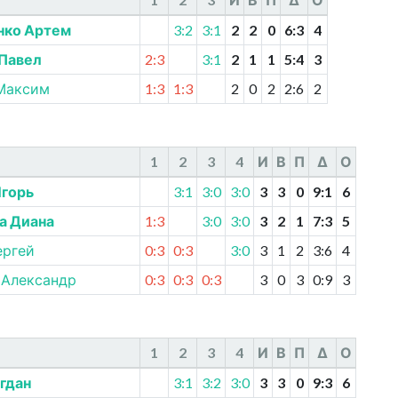
ко Артем
3:2
3:1
2
2
0
6
:
3
4
 Павел
2:3
3:1
2
1
1
5
:
4
3
Максим
1:3
1:3
2
0
2
2
:
6
2
1
2
3
4
И
В
П
Δ
О
Игорь
3:1
3:0
3:0
3
3
0
9
:
1
6
а Диана
1:3
3:0
3:0
3
2
1
7
:
3
5
ергей
0:3
0:3
3:0
3
1
2
3
:
6
4
 Александр
0:3
0:3
0:3
3
0
3
0
:
9
3
1
2
3
4
И
В
П
Δ
О
гдан
3:1
3:2
3:0
3
3
0
9
:
3
6