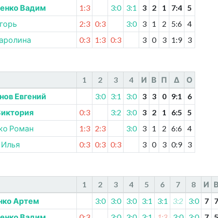
енко Вадим
1:3
3:0
3:1
3
2
1
7
:
4
5
горь
2:3
0:3
3:0
3
1
2
5
:
6
4
Каролина
0:3
1:3
0:3
3
0
3
1
:
9
3
1
2
3
4
И
В
П
Δ
О
нов Евгений
3:0
3:1
3:0
3
3
0
9
:
1
6
Виктория
0:3
3:2
3:0
3
2
1
6
:
5
5
ко Роман
1:3
2:3
3:0
3
1
2
6
:
6
4
 Илья
0:3
0:3
0:3
3
0
3
0
:
9
3
1
2
3
4
5
6
7
8
И
ко Артем
3:0
3:0
3:0
3:1
3:1
3:2
3:0
7
енко Вадим
0:3
3:0
3:0
3:1
1:3
3:0
3:0
7