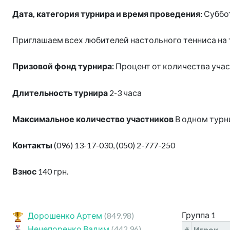
Дата, категория турнира и время проведения:
Суббот
Приглашаем всех любителей настольного тенниса на 
Призовой фонд турнира:
Процент от количества уча
Длительность турнира
2-3 часа
Максимальное количество участников
В одном турни
Контакты
(096) 13-17-030, (050) 2-777-250
Взнос
140 грн.
Группа 1
Дорошенко Артем
(849.98)
Нечепоренко Вадим
(442.96)
#
Игрок