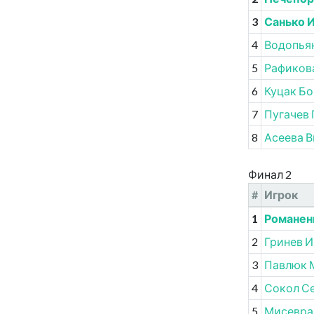
3
Санько 
4
Водопья
5
Рафиков
6
Куцак Бо
7
Пугачев 
8
Асеева 
Финал 2
#
Игрок
1
Романен
2
Гринев И
3
Павлюк 
4
Сокол С
5
Мисевра