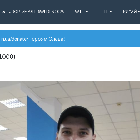
🔥 EUROPE SMASH - SWEDEN 2026
WTT
ITTF
КИТАЙ
.in.ua/donate
/ Героям Слава!
1000)