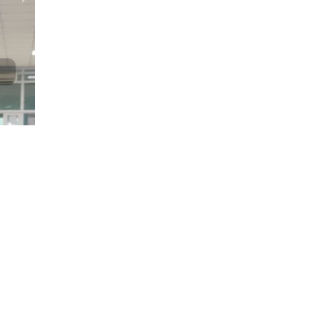
Нечепоренко Вадим, Санько Игорь