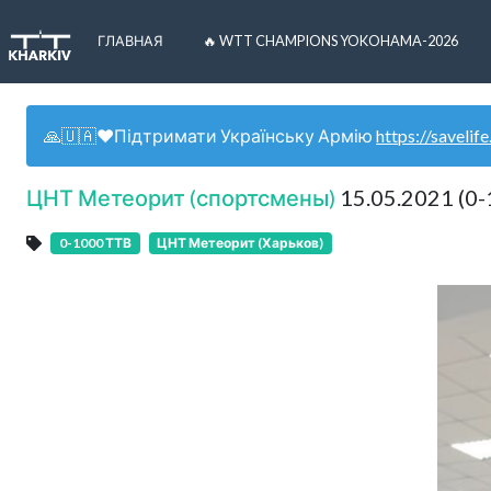
ГЛАВНАЯ
🔥 WTT CHAMPIONS YOKOHAMA-2026
🙏🇺🇦❤️Підтримати Українську Армію
https://savelife
ЦНТ Метеорит (спортсмены)
15.05.2021 (0-
0-1000 ТТВ
ЦНТ Метеорит (Харьков)