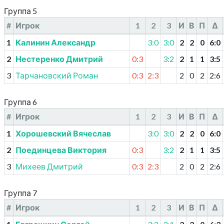
Группа 5
#
Игрок
1
2
3
И
В
П
Δ
1
Калинин Александр
3:0
3:0
2
2
0
6
:
0
2
Нестеренко Дмитрий
0:3
3:2
2
1
1
3
:
5
3
Тарчановский Роман
0:3
2:3
2
0
2
2
:
6
Группа 6
#
Игрок
1
2
3
И
В
П
Δ
1
Хорошевский Вячеслав
3:0
3:0
2
2
0
6
:
0
2
Поединцева Виктория
0:3
3:2
2
1
1
3
:
5
3
Михеев Дмитрий
0:3
2:3
2
0
2
2
:
6
Группа 7
#
Игрок
1
2
3
И
В
П
Δ