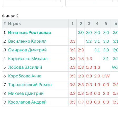
Финал 2
#
Игрок
1
2
3
4
5
6
1
Игнатьев Ростислав
3:0
3:0
3:0
3:0
3:
2
Василенко Кирилл
0:3
3:2
3:1
3:0
3:
3
Смирнов Дмитрий
0:3
2:3
3:1
3:0
3:
4
Корниенко Михаил
0:3
1:3
1:3
3:1
3:
5
Лобода Василий
0:3
0:3
0:3
1:3
W:
6
Коробкова Анна
0:3
1:3
0:3
2:3
L:W
7
Тарчановский Роман
0:3
2:3
0:3
1:3
0:3
0:
8
Михеев Дмитрий
0:3
0:3
0:3
0:3
2:3
0:
9
Косолапов Андрей
0:3
0:3
0:3
0:3
0:3
0: