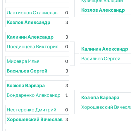
Кузнецов Валерий
Козлов Александр
Лактионов Станислав
0
Козлов Александр
3
Калинин Александр
3
Поединцева Виктория
0
Калинин Александр
Васильев Сергей
Мисевра Илья
0
Васильев Сергей
3
Козюпа Варвара
3
Бондаренко Александр
1
Козюпа Варвара
Хорошевский Вячесл
Нестеренко Дмитрий
0
Хорошевский Вячеслав
3