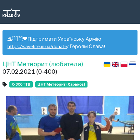
🙏🇺🇦❤️Підтримати Українську Армію
https://savelife.in.ua/donate
/ Героям Слава!
ЦНТ Метеорит (любители)
07.02.2021 (0-400)
0-300 ТТВ
ЦНТ Метеорит (Харьков)