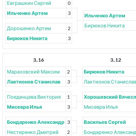
Евграшкин Сергей
0
Ильченко Артем
3
Ильченко Артем
Бирюков Никита
Дорошенко Артем
2
Бирюков Никита
3
3..16
3..12
Мараховский Максим
2
Бирюков Никита
Лактионов Станислав
3
Лактионов Станисла
Поединцева Виктория
1
Хорошевский Вячесл
Мисевра Илья
3
Мисевра Илья
Бондаренко Александр
3
Васильев Сергей
Нестеренко Дмитрий
2
Бондаренко Алексан