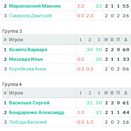
2
Мараховский Максим
2:3
3:2
2
1
1
5
:
5
3
Смирнов Дмитрий
0:3
2:3
2
0
2
2
:
6
Группа 3
#
Игрок
1
2
3
И
В
П
Δ
1
Козюпа Варвара
3:0
3:0
2
2
0
6
:
0
2
Мисевра Илья
0:3
3:0
2
1
1
3
:
3
3
Коробкова Анна
0:3
0:3
2
0
2
0
:
6
Группа 4
#
Игрок
1
2
3
И
В
П
Δ
1
Васильев Сергей
3:1
3:0
2
2
0
6
:
1
2
Бондаренко Александр
1:3
3:1
2
1
1
4
:
4
3
Лобода Василий
0:3
1:3
2
0
2
1
:
6