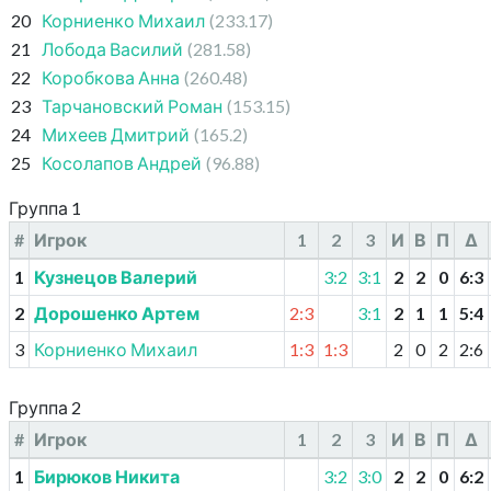
20
Корниенко Михаил
(233.17)
21
Лобода Василий
(281.58)
22
Коробкова Анна
(260.48)
23
Тарчановский Роман
(153.15)
24
Михеев Дмитрий
(165.2)
25
Косолапов Андрей
(96.88)
Группа 1
#
Игрок
1
2
3
И
В
П
Δ
1
Кузнецов Валерий
3:2
3:1
2
2
0
6
:
3
2
Дорошенко Артем
2:3
3:1
2
1
1
5
:
4
3
Корниенко Михаил
1:3
1:3
2
0
2
2
:
6
Группа 2
#
Игрок
1
2
3
И
В
П
Δ
1
Бирюков Никита
3:2
3:0
2
2
0
6
:
2