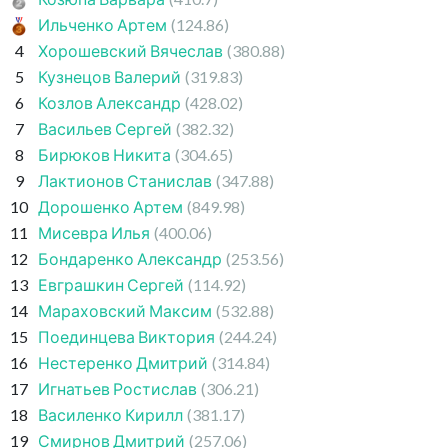
Ильченко Артем
(124.86)
4
Хорошевский Вячеслав
(380.88)
5
Кузнецов Валерий
(319.83)
6
Козлов Александр
(428.02)
7
Васильев Сергей
(382.32)
8
Бирюков Никита
(304.65)
9
Лактионов Станислав
(347.88)
10
Дорошенко Артем
(849.98)
11
Мисевра Илья
(400.06)
12
Бондаренко Александр
(253.56)
13
Евграшкин Сергей
(114.92)
14
Мараховский Максим
(532.88)
15
Поединцева Виктория
(244.24)
16
Нестеренко Дмитрий
(314.84)
17
Игнатьев Ростислав
(306.21)
18
Василенко Кирилл
(381.17)
19
Смирнов Дмитрий
(257.06)