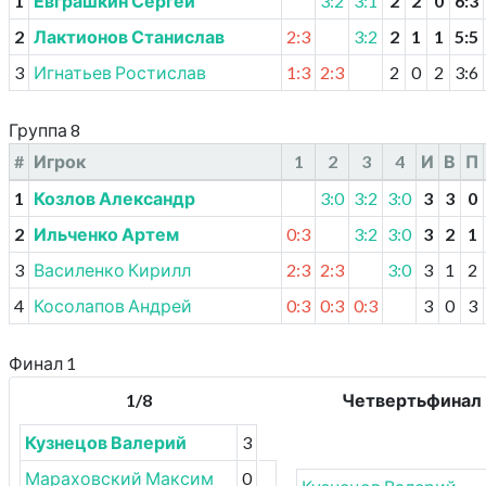
1
Евграшкин Сергей
3:2
3:1
2
2
0
6
:
3
2
Лактионов Станислав
2:3
3:2
2
1
1
5
:
5
3
Игнатьев Ростислав
1:3
2:3
2
0
2
3
:
6
Группа 8
#
Игрок
1
2
3
4
И
В
П
1
Козлов Александр
3:0
3:2
3:0
3
3
0
2
Ильченко Артем
0:3
3:2
3:0
3
2
1
3
Василенко Кирилл
2:3
2:3
3:0
3
1
2
4
Косолапов Андрей
0:3
0:3
0:3
3
0
3
Финал 1
1/8
Четвертьфинал
Кузнецов Валерий
3
Мараховский Максим
0