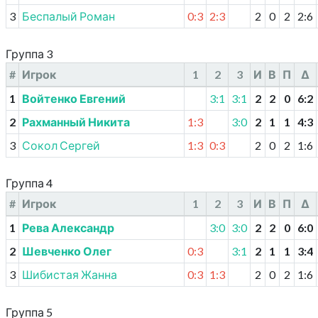
3
Беспалый Роман
0:3
2:3
2
0
2
2
:
6
Группа 3
#
Игрок
1
2
3
И
В
П
Δ
1
Войтенко Евгений
3:1
3:1
2
2
0
6
:
2
2
Рахманный Никита
1:3
3:0
2
1
1
4
:
3
3
Сокол Сергей
1:3
0:3
2
0
2
1
:
6
Группа 4
#
Игрок
1
2
3
И
В
П
Δ
1
Рева Александр
3:0
3:0
2
2
0
6
:
0
2
Шевченко Олег
0:3
3:1
2
1
1
3
:
4
3
Шибистая Жанна
0:3
1:3
2
0
2
1
:
6
Группа 5