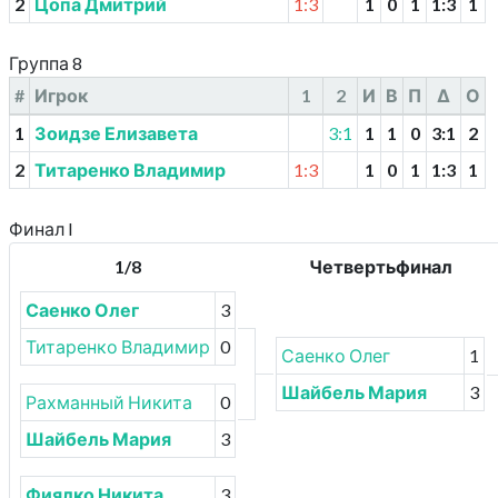
2
Цопа Дмитрий
1:3
1
0
1
1
:
3
1
Группа 8
#
Игрок
1
2
И
В
П
Δ
О
1
Зоидзе Елизавета
3:1
1
1
0
3
:
1
2
2
Титаренко Владимир
1:3
1
0
1
1
:
3
1
Финал I
1/8
Четвертьфинал
Саенко Олег
3
Титаренко Владимир
0
Саенко Олег
1
Шайбель Мария
3
Рахманный Никита
0
Шайбель Мария
3
Фиялко Никита
3