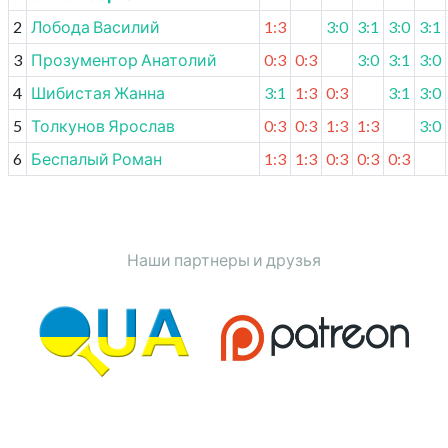
2
Лобода Василий
1:3
3:0
3:1
3:0
3:1
3
Прозументор Анатолий
0:3
0:3
3:0
3:1
3:0
4
Шибистая Жанна
3:1
1:3
0:3
3:1
3:0
5
Толкунов Ярослав
0:3
0:3
1:3
1:3
3:0
6
Беспалый Роман
1:3
1:3
0:3
0:3
0:3
Наши партнеры и друзья