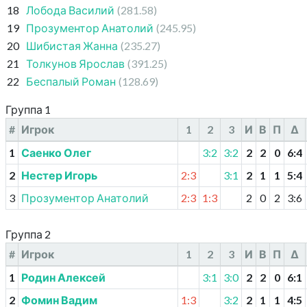
18
Лобода Василий
(281.58)
19
Прозументор Анатолий
(245.95)
20
Шибистая Жанна
(235.27)
21
Толкунов Ярослав
(391.25)
22
Беспалый Роман
(128.69)
Группа 1
#
Игрок
1
2
3
И
В
П
Δ
1
Саенко Олег
3:2
3:2
2
2
0
6
:
4
2
Нестер Игорь
2:3
3:1
2
1
1
5
:
4
3
Прозументор Анатолий
2:3
1:3
2
0
2
3
:
6
Группа 2
#
Игрок
1
2
3
И
В
П
Δ
1
Родин Алексей
3:1
3:0
2
2
0
6
:
1
2
Фомин Вадим
1:3
3:2
2
1
1
4
:
5