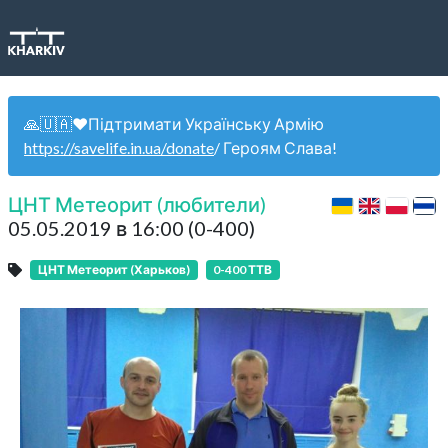
🙏🇺🇦❤️Підтримати Українську Армію
https://savelife.in.ua/donate
/ Героям Слава!
ЦНТ Метеорит (любители)
05.05.2019 в 16:00 (0-400)
ЦНТ Метеорит (Харьков)
0-400 ТТВ