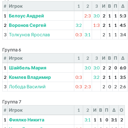
#
Игрок
1
2
3
И
В
П
Δ
1
Белоус Андрей
2:3
3:0
2
1
1
5
:
3
2
Воронов Сергей
3:2
1:3
2
1
1
4
:
5
3
Толкунов Ярослав
0:3
3:1
2
1
1
3
:
4
Группа 6
#
Игрок
1
2
3
И
В
П
Δ
1
Шайбель Мария
3:0
3:0
2
2
0
6
:
0
2
Комлев Владимир
0:3
3:2
2
1
1
3
:
5
3
Лобода Василий
0:3
2:3
2
0
2
2
:
6
Группа 7
#
Игрок
1
2
И
В
П
Δ
О
1
Фиялко Никита
3:1
1
1
0
3
:
1
2