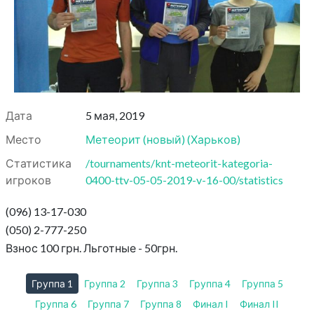
Дата
5 мая, 2019
Место
Метеорит (новый)
(
Харьков
)
Статистика
/tournaments/knt-meteorit-kategoria-
игроков
0400-ttv-05-05-2019-v-16-00/statistics
(096) 13-17-030
(050) 2-777-250
Взнос 100 грн. Льготные - 50грн.
Группа 1
Группа 2
Группа 3
Группа 4
Группа 5
Группа 6
Группа 7
Группа 8
Финал I
Финал II