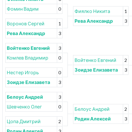
Фомин Вадим
0
Фиялко Никита
1
Рева Александр
3
Воронов Сергей
1
Рева Александр
3
Войтенко Евгений
3
Комлев Владимир
0
Войтенко Евгений
2
Зоидзе Елизавета
3
Нестер Игорь
0
Зоидзе Елизавета
3
Белоус Андрей
3
Шевченко Олег
0
Белоус Андрей
2
Родин Алексей
3
Цопа Дмитрий
2
Родин Алексей
3