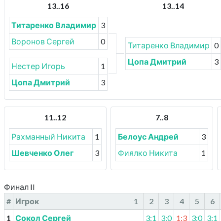
13..16
13..14
Титаренко Владимир
3
Воронов Сергей
0
Титаренко Владимир
0
Цопа Дмитрий
3
Нестер Игорь
1
Цопа Дмитрий
3
11..12
7..8
Рахманный Никита
1
Белоус Андрей
3
Шевченко Олег
3
Фиялко Никита
1
Финал II
#
Игрок
1
2
3
4
5
6
1
Сокол Сергей
3:1
3:0
1:3
3:0
3:1