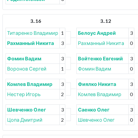
3..16
3..12
Титаренко Владимир
1
Белоус Андрей
3
Рахманный Никита
3
Рахманный Никита
0
Фомин Вадим
3
Войтенко Евгений
3
Воронов Сергей
1
Фомин Вадим
0
Комлев Владимир
3
Фиялко Никита
3
Нестер Игорь
2
Комлев Владимир
0
Шевченко Олег
3
Саенко Олег
3
Цопа Дмитрий
2
Шевченко Олег
0