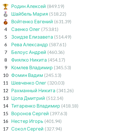
Родин Алексей
(849.19)
Шайбель Мария
(518.22)
Войтенко Евгений
(631.39)
4
Саенко Олег
(753.81)
5
Зоидзе Елизавета
(514.49)
6
Рева Александр
(587.61)
7
Белоус Андрей
(460.36)
8
Фиялко Никита
(454.17)
9
Комлев Владимир
(345.53)
10
Фомин Вадим
(245.13)
11
Шевченко Олег
(320.03)
12
Рахманный Никита
(341.26)
13
Цопа Дмитрий
(512.14)
14
Титаренко Владимир
(418.18)
15
Воронов Сергей
(397.63)
16
Нестер Игорь
(401.94)
17
Сокол Сергей
(327.94)