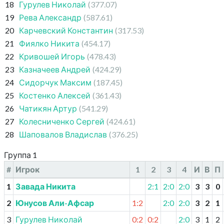
18
Гурулев Николай
(377.07)
19
Рева Александр
(587.61)
20
Карчевский Константин
(317.53)
21
Фиялко Никита
(454.17)
22
Кривошей Игорь
(478.43)
23
Казначеев Андрей
(424.29)
24
Сидорчук Максим
(187.45)
25
Костенко Алексей
(361.43)
26
Чатикян Артур
(541.29)
27
Колесниченко Сергей
(424.61)
28
Шаповалов Владислав
(376.25)
Группа 1
#
Игрок
1
2
3
4
И
В
П
1
Завада Никита
2:1
2:0
2:0
3
3
0
2
Юнусов Али-Афсар
1:2
2:0
2:0
3
2
1
3
Гурулев Николай
0:2
0:2
2:0
3
1
2