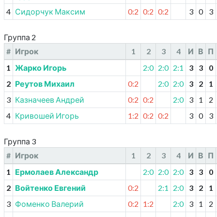
4
Сидорчук Максим
0:2
0:2
0:2
3
0
3
Группа 2
#
Игрок
1
2
3
4
И
В
П
1
Жарко Игорь
2:0
2:0
2:1
3
3
0
2
Реутов Михаил
0:2
2:0
2:0
3
2
1
3
Казначеев Андрей
0:2
0:2
2:0
3
1
2
4
Кривошей Игорь
1:2
0:2
0:2
3
0
3
Группа 3
#
Игрок
1
2
3
4
И
В
П
1
Ермолаев Александр
2:0
2:0
2:0
3
3
0
2
Войтенко Евгений
0:2
2:1
2:0
3
2
1
3
Фоменко Валерий
0:2
1:2
2:0
3
1
2