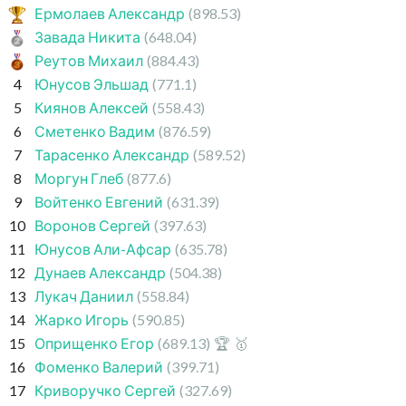
Ермолаев Александр
(898.53)
Завада Никита
(648.04)
Реутов Михаил
(884.43)
4
Юнусов Эльшад
(771.1)
5
Киянов Алексей
(558.43)
6
Сметенко Вадим
(876.59)
7
Тарасенко Александр
(589.52)
8
Моргун Глеб
(877.6)
9
Войтенко Евгений
(631.39)
10
Воронов Сергей
(397.63)
11
Юнусов Али-Афсар
(635.78)
12
Дунаев Александр
(504.38)
13
Лукач Даниил
(558.84)
14
Жарко Игорь
(590.85)
15
Оприщенко Егор
(689.13)
🏆
🥇
16
Фоменко Валерий
(399.71)
17
Криворучко Сергей
(327.69)