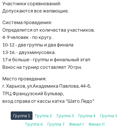
Участники соревнований:
Допускаются все желающие.
Система проведения:
Определится от количества участников.
4-9 человек - по кругу.
10-12 - две группы и два финала
13-16. - двухминусовка.
17 и больше - группы и финальный этап
Взнос на турнир составляет 70 грн.
Место проведения:
г. Харьков, ул.Академика Павлова, 44-б,
ТРЦ Французский Бульвар,
вход справа от кассы катка "Шато Ледо"
Группа 1
Группа 2
Группа 3
Группа 4
Группа 5
Группа 6
Группа 7
Финал I
Финал II