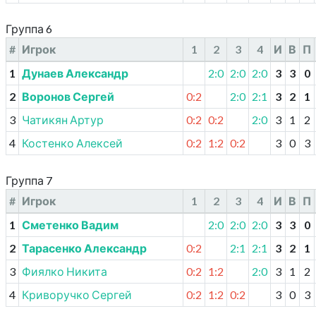
Группа 6
#
Игрок
1
2
3
4
И
В
П
1
Дунаев Александр
2:0
2:0
2:0
3
3
0
2
Воронов Сергей
0:2
2:0
2:1
3
2
1
3
Чатикян Артур
0:2
0:2
2:0
3
1
2
4
Костенко Алексей
0:2
1:2
0:2
3
0
3
Группа 7
#
Игрок
1
2
3
4
И
В
П
1
Сметенко Вадим
2:0
2:0
2:0
3
3
0
2
Тарасенко Александр
0:2
2:1
2:1
3
2
1
3
Фиялко Никита
0:2
1:2
2:0
3
1
2
4
Криворучко Сергей
0:2
1:2
0:2
3
0
3