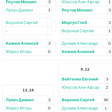
Реутов Михаил
3
Юнусов Али-Афсар
1
Лукач Даниил
1
Реутов Михаил
3
Воронов Сергей
Моргун Глеб
3
-
Воронов Сергей
1
Киянов Алексей
3
Дунаев Александр
0
Жарко Игорь
0
Киянов Алексей
3
9..12
Войтенко Евгений
3
Юнусов Али-Афсар
2
13..14
Лукач Даниил
3
Воронов Сергей
W
Жарко Игорь
0
Дунаев Александр
L