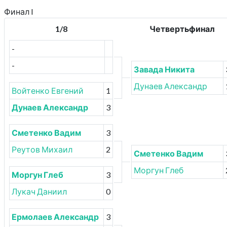
Финал I
1/8
Четвертьфинал
-
-
Завада Никита
Дунаев Александр
Войтенко Евгений
1
Дунаев Александр
3
Сметенко Вадим
3
Реутов Михаил
2
Сметенко Вадим
Моргун Глеб
Моргун Глеб
3
Лукач Даниил
0
Ермолаев Александр
3