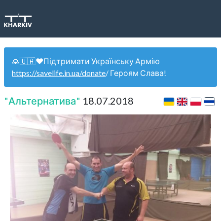
🙏🇺🇦❤️Підтримати Українську Армію
https://savelife.in.ua/donate
/ Героям Слава!
"Альтернатива"
18.07.2018