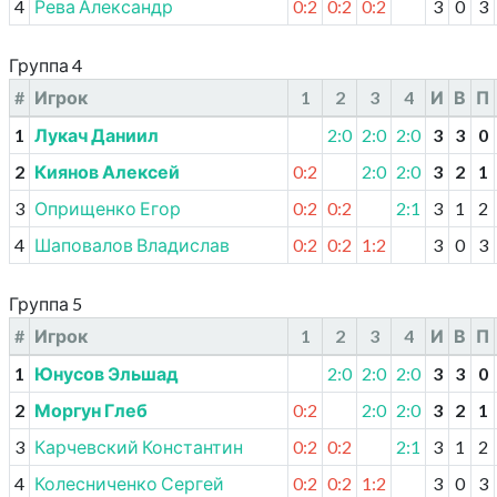
4
Рева Александр
0:2
0:2
0:2
3
0
3
Группа 4
#
Игрок
1
2
3
4
И
В
П
1
Лукач Даниил
2:0
2:0
2:0
3
3
0
2
Киянов Алексей
0:2
2:0
2:0
3
2
1
3
Оприщенко Егор
0:2
0:2
2:1
3
1
2
4
Шаповалов Владислав
0:2
0:2
1:2
3
0
3
Группа 5
#
Игрок
1
2
3
4
И
В
П
1
Юнусов Эльшад
2:0
2:0
2:0
3
3
0
2
Моргун Глеб
0:2
2:0
2:0
3
2
1
3
Карчевский Константин
0:2
0:2
2:1
3
1
2
4
Колесниченко Сергей
0:2
0:2
1:2
3
0
3