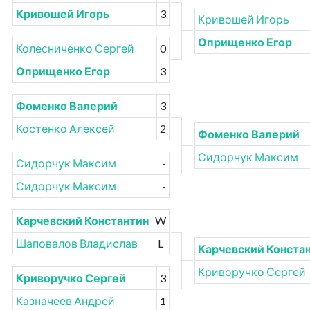
Кривошей Игорь
3
Кривошей Игорь
Оприщенко Егор
Колесниченко Сергей
0
Оприщенко Егор
3
Фоменко Валерий
3
Костенко Алексей
2
Фоменко Валерий
Сидорчук Максим
Сидорчук Максим
-
Сидорчук Максим
-
Карчевский Константин
W
Шаповалов Владислав
L
Карчевский Конста
Криворучко Сергей
Криворучко Сергей
3
Казначеев Андрей
1