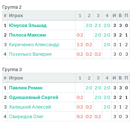
Группа 2
#
Игрок
1
2
3
4
И
В
П
1
Юнусов Эльшад
2:0
2:1
2:0
3
3
0
2
Полоса Максим
0:2
2:0
2:0
3
2
1
3
Кириченко Александр
1:2
0:2
2:0
3
1
2
4
Похилько Валерия
0:2
0:2
0:2
3
0
3
Группа 3
#
Игрок
1
2
3
4
И
В
П
1
Павлюк Роман
2:0
2:0
2:0
3
3
0
2
Одношевный Сергей
0:2
2:0
2:0
3
2
1
3
Халецкий Алексей
0:2
0:2
2:0
3
1
2
4
Свиридов Олег
0:2
0:2
0:2
3
0
3