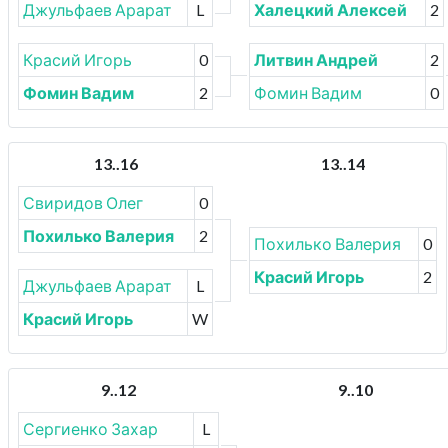
Джульфаев Арарат
L
Халецкий Алексей
2
Красий Игорь
0
Литвин Андрей
2
Фомин Вадим
2
Фомин Вадим
0
13..16
13..14
Свиридов Олег
0
Похилько Валерия
2
Похилько Валерия
0
Красий Игорь
2
Джульфаев Арарат
L
Красий Игорь
W
9..12
9..10
Сергиенко Захар
L