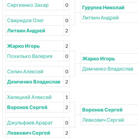
Сергиенко Захар
0
Гурулев Николай
Литвин Андрей
Свиридов Олег
0
Литвин Андрей
2
Жарко Игорь
2
Похилько Валерия
0
Жарко Игорь
Демченко Владислав
Селин Алексей
0
Демченко Владислав
2
Халецкий Алексей
1
Воронов Сергей
2
Воронов Сергей
Левкович Сергей
Джульфаев Арарат
0
Левкович Сергей
2