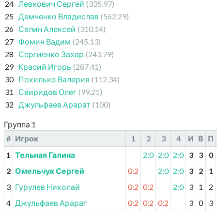
24
Левкович Сергей
(335.97)
25
Демченко Владислав
(562.29)
26
Селин Алексей
(310.14)
27
Фомин Вадим
(245.13)
28
Сергиенко Захар
(243.79)
29
Красий Игорь
(287.41)
30
Похилько Валерия
(112.34)
31
Свиридов Олег
(99.21)
32
Джульфаев Арарат
(100)
Группа 1
#
Игрок
1
2
3
4
И
В
П
1
Тельная Галина
2:0
2:0
2:0
3
3
0
2
Омельчук Сергей
0:2
2:0
2:0
3
2
1
3
Гурулев Николай
0:2
0:2
2:0
3
1
2
4
Джульфаев Арарат
0:2
0:2
0:2
3
0
3