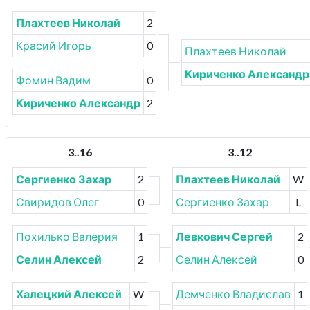
Плахтеев Николай
2
Красий Игорь
0
Плахтеев Николай
Кириченко Александр
Фомин Вадим
0
Кириченко Александр
2
3..16
3..12
Сергиенко Захар
2
Плахтеев Николай
W
Свиридов Олег
0
Сергиенко Захар
L
Похилько Валерия
1
Левкович Сергей
2
Селин Алексей
2
Селин Алексей
0
Халецкий Алексей
W
Демченко Владислав
1