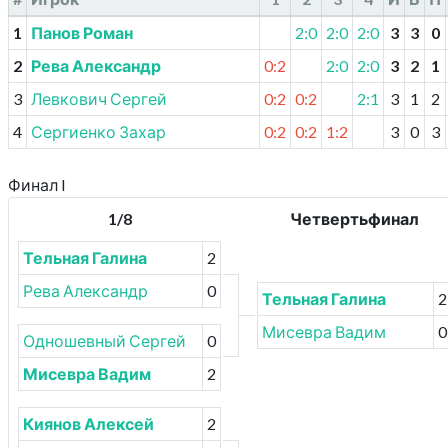
1
Панов Роман
2:0
2:0
2:0
3
3
0
2
Рева Александр
0:2
2:0
2:0
3
2
1
3
Левкович Сергей
0:2
0:2
2:1
3
1
2
4
Сергиенко Захар
0:2
0:2
1:2
3
0
3
Финал I
1/8
Четвертьфинал
Тельная Галина
2
Рева Александр
0
Тельная Галина
2
Мисевра Вадим
0
Одношевный Сергей
0
Мисевра Вадим
2
Киянов Алексей
2