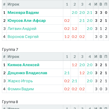
#
Игрок
1
2
3
4
И
В
П
1
Мисевра Вадим
2:0
2:0
2:1
3
3
0
2
Юнусов Али-Афсар
0:2
2:1
2:0
3
2
1
3
Литвин Андрей
0:2
1:2
2:0
3
1
2
4
Воронов Сергей
1:2
0:2
0:2
3
0
3
Группа 7
#
Игрок
1
2
3
4
И
В
П
1
Киянов Алексей
1:2
2:0
2:0
3
2
1
2
Доценко Владислав
2:1
1:2
2:0
3
2
1
3
Жарко Игорь
0:2
2:1
2:0
3
2
1
4
Фомин Вадим
0:2
0:2
0:2
3
0
3
Группа 8
#
Игрок
1
2
3
4
И
В
П