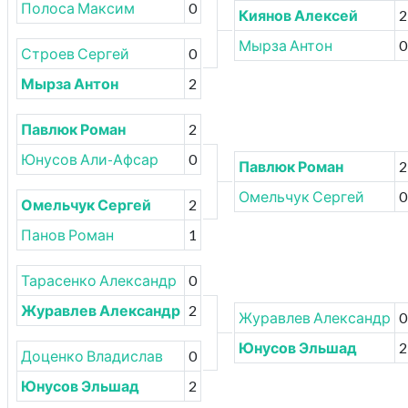
Полоса Максим
0
Киянов Алексей
2
Мырза Антон
0
Строев Сергей
0
Мырза Антон
2
Павлюк Роман
2
Юнусов Али-Афсар
0
Павлюк Роман
2
Омельчук Сергей
0
Омельчук Сергей
2
Панов Роман
1
Тарасенко Александр
0
Журавлев Александр
2
Журавлев Александр
0
Юнусов Эльшад
2
Доценко Владислав
0
Юнусов Эльшад
2