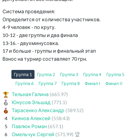
Система проведения:
Определится от количества участников.
4-9 человек - по кругу.
10-12 - две группы и два финала
13-16. - двухминусовка.
17 и больше - группы и финальный этап
Взнос на турнир составляет 70 грн.
Группа 1
Группа 2
Группа 3
Группа 4
Группа 5
Группа 6
Группа 7
Группа 8
Финал I
Финал II
Тельная Галина
(665.97)
Юнусов Эльшад
(771.1)
Тарасенко Александр
(589.52)
4
Киянов Алексей
(558.43)
5
Павлюк Роман
(657.1)
6
Омельчук Сергей
(571.99)
🏆