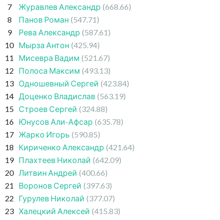
7
Журавлев Александр
(668.66)
8
Панов Роман
(547.71)
9
Рева Александр
(587.61)
10
Мырза Антон
(425.94)
11
Мисевра Вадим
(521.67)
12
Полоса Максим
(493.13)
13
Одношевный Сергей
(423.84)
14
Доценко Владислав
(563.19)
15
Строев Сергей
(324.88)
16
Юнусов Али-Афсар
(635.78)
17
Жарко Игорь
(590.85)
18
Кириченко Александр
(421.64)
19
Плахтеев Николай
(642.09)
20
Литвин Андрей
(400.66)
21
Воронов Сергей
(397.63)
22
Гурулев Николай
(377.07)
23
Халецкий Алексей
(415.83)