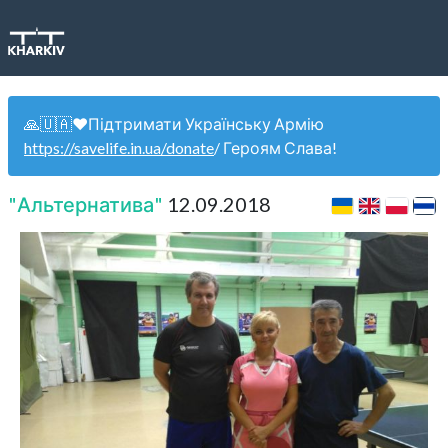
🙏🇺🇦❤️Підтримати Українську Армію
https://savelife.in.ua/donate
/ Героям Слава!
"Альтернатива"
12.09.2018