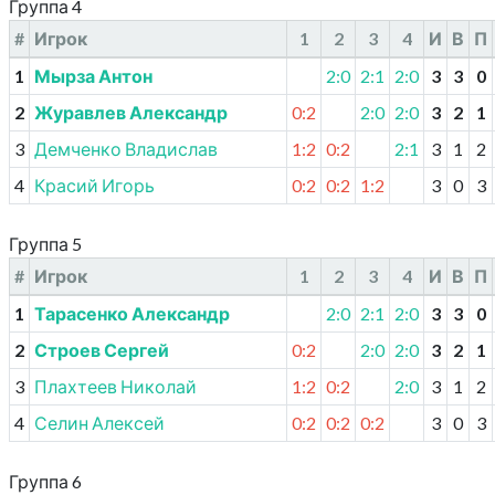
Группа 4
#
Игрок
1
2
3
4
И
В
П
1
Мырза Антон
2:0
2:1
2:0
3
3
0
2
Журавлев Александр
0:2
2:0
2:0
3
2
1
3
Демченко Владислав
1:2
0:2
2:1
3
1
2
4
Красий Игорь
0:2
0:2
1:2
3
0
3
Группа 5
#
Игрок
1
2
3
4
И
В
П
1
Тарасенко Александр
2:0
2:1
2:0
3
3
0
2
Строев Сергей
0:2
2:0
2:0
3
2
1
3
Плахтеев Николай
1:2
0:2
2:0
3
1
2
4
Селин Алексей
0:2
0:2
0:2
3
0
3
Группа 6