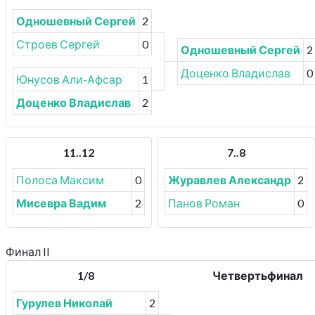
Одношевный Сергей
2
Строев Сергей
0
Одношевный Сергей
2
Доценко Владислав
0
Юнусов Али-Афсар
1
Доценко Владислав
2
11..12
7..8
Полоса Максим
0
Журавлев Александр
2
Мисевра Вадим
2
Панов Роман
0
Финал II
1/8
Четвертьфинал
Гурулев Николай
2