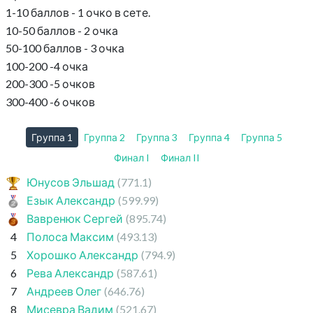
1-10 баллов - 1 очко в сете.
10-50 баллов - 2 очка
50-100 баллов - 3 очка
100-200 -4 очка
200-300 -5 очков
300-400 -6 очков
Группа 1
Группа 2
Группа 3
Группа 4
Группа 5
Финал I
Финал II
Юнусов Эльшад
(771.1)
Езык Александр
(599.99)
Вавренюк Сергей
(895.74)
4
Полоса Максим
(493.13)
5
Хорошко Александр
(794.9)
6
Рева Александр
(587.61)
7
Андреев Олег
(646.76)
8
Мисевра Вадим
(521.67)