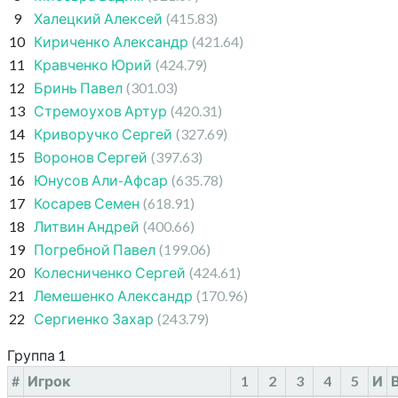
9
Халецкий Алексей
(415.83)
10
Кириченко Александр
(421.64)
11
Кравченко Юрий
(424.79)
12
Бринь Павел
(301.03)
13
Стремоухов Артур
(420.31)
14
Криворучко Сергей
(327.69)
15
Воронов Сергей
(397.63)
16
Юнусов Али-Афсар
(635.78)
17
Косарев Семен
(618.91)
18
Литвин Андрей
(400.66)
19
Погребной Павел
(199.06)
20
Колесниченко Сергей
(424.61)
21
Лемешенко Александр
(170.96)
22
Сергиенко Захар
(243.79)
Группа 1
#
Игрок
1
2
3
4
5
И