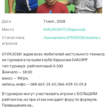
Дата
7 сент., 2018
Место
SVAOR (КНТ)
(
Харьков
)
Статистика
/tournaments/07092018/statistics
игроков
07.09.2018г ждем всех любителей настольного тенниса
на турнире в лучшем клубе Харькова SVAOR💚
тип турнира- рейтинговый 0-500
⏳начало — 18:00
взнос — 90грн.
запись, инфо — 068-665-31-65; 066-439-15-01📱
В турнирах могут участвовать игроки с БОЛЬШИМ
рейтингом, но при этом они дают фору по формуле:
Превышение на...