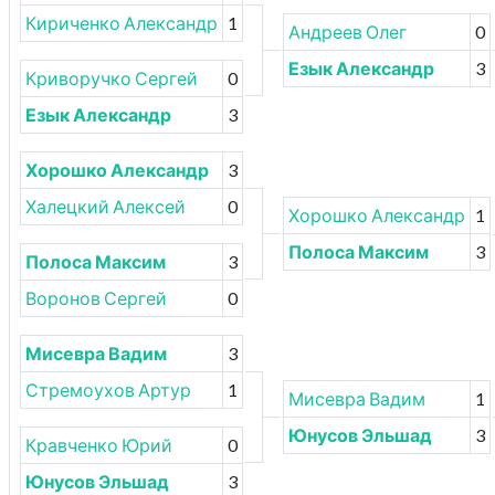
Кириченко Александр
1
Андреев Олег
0
Езык Александр
3
Криворучко Сергей
0
Езык Александр
3
Хорошко Александр
3
Халецкий Алексей
0
Хорошко Александр
1
Полоса Максим
3
Полоса Максим
3
Воронов Сергей
0
Мисевра Вадим
3
Стремоухов Артур
1
Мисевра Вадим
1
Юнусов Эльшад
3
Кравченко Юрий
0
Юнусов Эльшад
3