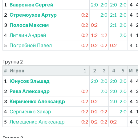
1
Вавренюк Сергей
2:0
2:0
2:0
2:0
4
2
Стремоухов Артур
0:2
2:0
2:1
2:0
4
3
Полоса Максим
0:2
0:2
2:1
2:0
4
4
Литвин Андрей
0:2
1:2
1:2
2:0
4
5
Погребной Павел
0:2
0:2
0:2
0:2
4
Группа 2
#
Игрок
1
2
3
4
5
И
1
Юнусов Эльшад
2:0
2:0
2:0
2:0
4
2
Рева Александр
0:2
2:0
2:0
2:0
4
3
Кириченко Александр
0:2
0:2
2:0
2:0
4
4
Сергиенко Захар
0:2
0:2
0:2
2:0
4
5
Лемешенко Александр
0:2
0:2
0:2
0:2
4
Группа 3