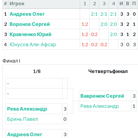
#
Игрок
1
2
3
4
И
В
П
1
Андреев Олег
2:1
2:1
2:1
3
3
0
2
Воронов Сергей
1:2
2:0
2:0
3
2
1
3
Кравченко Юрий
1:2
0:2
2:0
3
1
2
4
Юнусов Али-Афсар
1:2
0:2
0:2
3
0
3
Финал I
1/8
Четвертьфинал
-
-
Вавренюк Сергей
3
Рева Александр
1
Рева Александр
3
Бринь Павел
0
Андреев Олег
3