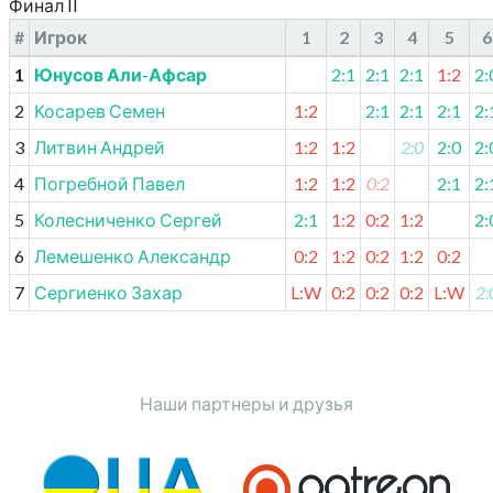
Финал II
#
Игрок
1
2
3
4
5
6
1
Юнусов Али-Афсар
2:1
2:1
2:1
1:2
2:
2
Косарев Семен
1:2
2:1
2:1
2:1
2:
3
Литвин Андрей
1:2
1:2
2:0
2:0
2:
4
Погребной Павел
1:2
1:2
0:2
2:1
2:
5
Колесниченко Сергей
2:1
1:2
0:2
1:2
2:
6
Лемешенко Александр
0:2
1:2
0:2
1:2
0:2
7
Сергиенко Захар
L:W
0:2
0:2
0:2
L:W
2:
Наши партнеры и друзья