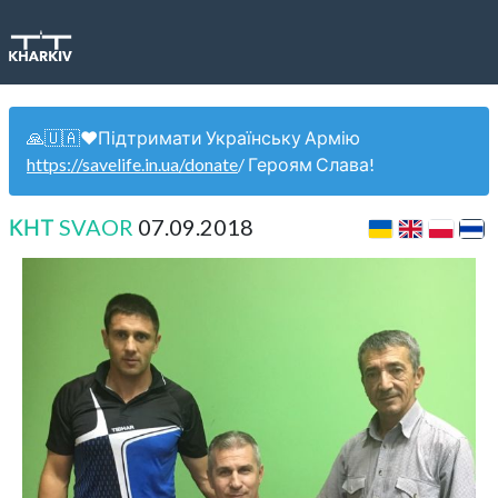
🙏🇺🇦❤️Підтримати Українську Армію
https://savelife.in.ua/donate
/ Героям Слава!
КНТ SVAOR
07.09.2018