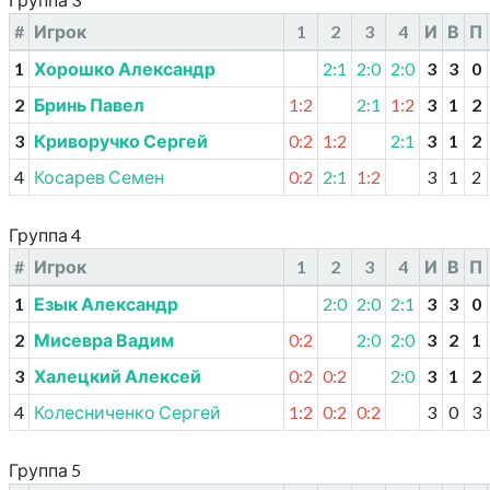
#
Игрок
1
2
3
4
И
В
П
1
Хорошко Александр
2:1
2:0
2:0
3
3
0
2
Бринь Павел
1:2
2:1
1:2
3
1
2
3
Криворучко Сергей
0:2
1:2
2:1
3
1
2
4
Косарев Семен
0:2
2:1
1:2
3
1
2
Группа 4
#
Игрок
1
2
3
4
И
В
П
1
Езык Александр
2:0
2:0
2:1
3
3
0
2
Мисевра Вадим
0:2
2:0
2:0
3
2
1
3
Халецкий Алексей
0:2
0:2
2:0
3
1
2
4
Колесниченко Сергей
1:2
0:2
0:2
3
0
3
Группа 5