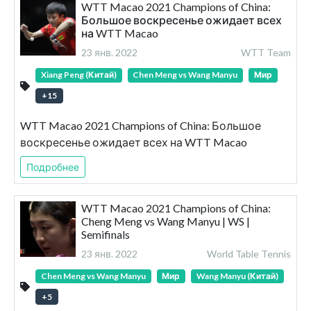
WTT Macao 2021 Champions of China:
Большое воскресенье ожидает всех
на WTT Macao
23 янв. 2022
WTT Team
Xiang Peng (Китай)
Chen Meng vs Wang Manyu
Мир
+
15
WTT Macao 2021 Champions of China: Большое
воскресенье ожидает всех на WTT Macao
Подробнее
WTT Macao 2021 Champions of China:
Cheng Meng vs Wang Manyu | WS |
Semifinals
23 янв. 2022
World Table Tennis
Chen Meng vs Wang Manyu
Мир
Wang Manyu (Китай)
+
5