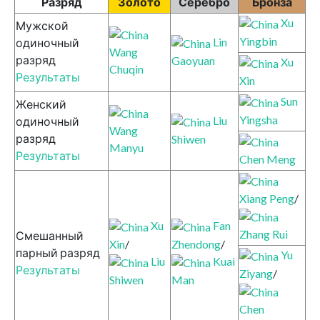
Разряд
Золото
Серебро
Бронза
Xu
Мужской
Yingbin
Lin
одиночный
Wang
разряд
Gaoyuan
Xu
Chuqin
Результаты
Xin
Sun
Женский
Yingsha
Liu
одиночный
Wang
разряд
Shiwen
Manyu
Результаты
Chen Meng
Xiang Peng
/
Xu
Fan
Zhang Rui
Смешанный
Xin
/
Zhendong
/
парный разряд
Yu
Liu
Kuai
Результаты
Ziyang
/
Shiwen
Man
Chen