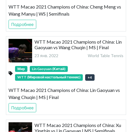
WTT Macao 2021 Champions of China: Cheng Meng vs
Wang Manyu | WS | Semifinals
Подробнее
WTT Macao 2021 Champions of China: Lin
Gaoyuan vs Wang Chuqin | MS | Final
23 янв. 2022
World Table Tennis
Мир
Lin Gaoyuan (Китай)
WTT (Мировой настольный теннис)
+
4
WTT Macao 2021 Champions of China: Lin Gaoyuan vs
Wang Chuqin | MS | Final
Подробнее
WTT Macao 2021 Champions of China: Xu
Yingbin vs Lin Gaoyuan | MS | Semifinals