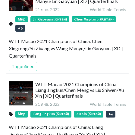
Manyu/Lin Gaoyuan | XD | Quarterfinals
21 янв. 2022
World Table Tennis
Мир
Lin Gaoyuan (Китай)
Chen Xingtong (Китай)
+
6
WTT Macao 2021 Champions of China: Chen
Xingtong/Yu Ziyang vs Wang Manyu/Lin Gaoyuan | XD |
Quarterfinals
Подробнее
WTT Macao 2021 Champions of China:
Liang Jingkun/Chen Meng vs Liu Shiwen/Xu
Xin | XD | Quarterfinals
21 янв. 2022
World Table Tennis
Мир
Liang Jingkun (Китай)
Xu Xin (Китай)
+
6
WTT Macao 2021 Champions of China: Liang
Jingkun/Chen Meng vs Liu Shiwen/Xu Xin | XD |