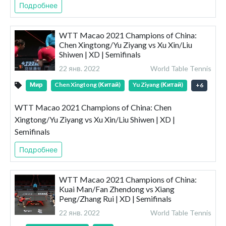
Подробнее
WTT Macao 2021 Champions of China:
Chen Xingtong/Yu Ziyang vs Xu Xin/Liu
Shiwen | XD | Semifinals
22 янв. 2022
World Table Tennis
Мир
Chen Xingtong (Китай)
Yu Ziyang (Китай)
+
6
WTT Macao 2021 Champions of China: Chen
Xingtong/Yu Ziyang vs Xu Xin/Liu Shiwen | XD |
Semifinals
Подробнее
WTT Macao 2021 Champions of China:
Kuai Man/Fan Zhendong vs Xiang
Peng/Zhang Rui | XD | Semifinals
22 янв. 2022
World Table Tennis