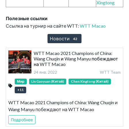
Xingtong
Полезные ссылки
Ссылка на турнир на сайте WTT:
WTT Macao
Новости
42
WTT Macao 2021 Champions of China:
Wang Chuqin и Wang Manyu побеждают
на WTT Macao
24 янв. 2022
WTT Team
Мир
Lin Gaoyuan (Китай)
Chen Xingtong (Китай)
+
11
WTT Macao 2021 Champions of China: Wang Chuqin и
Wang Manyu побеждают на WTT Macao
Подробнее