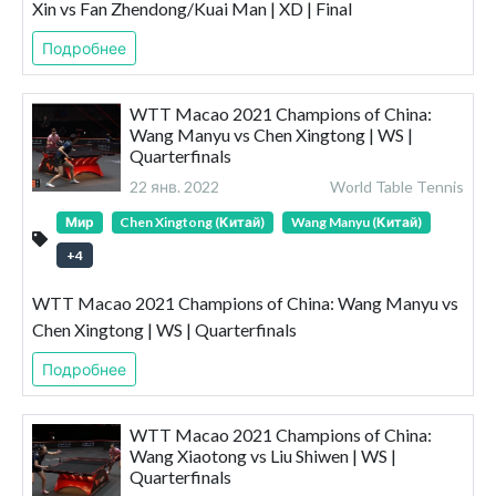
Xin vs Fan Zhendong/Kuai Man | XD | Final
Подробнее
WTT Macao 2021 Champions of China:
Wang Manyu vs Chen Xingtong | WS |
Quarterfinals
22 янв. 2022
World Table Tennis
Мир
Chen Xingtong (Китай)
Wang Manyu (Китай)
+
4
WTT Macao 2021 Champions of China: Wang Manyu vs
Chen Xingtong | WS | Quarterfinals
Подробнее
WTT Macao 2021 Champions of China:
Wang Xiaotong vs Liu Shiwen | WS |
Quarterfinals