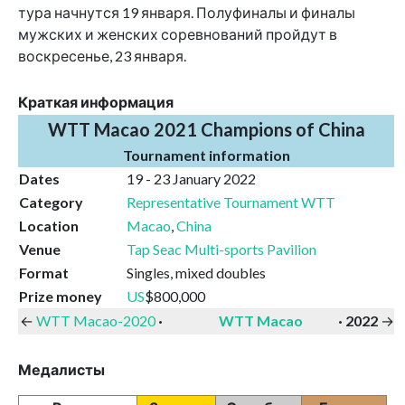
тура начнутся 19 января. Полуфиналы и финалы
мужских и женских соревнований пройдут в
воскресенье, 23 января.
Краткая информация
WTT Macao 2021 Champions of China
Tournament information
Dates
19 - 23 January 2022
Category
Representative Tournament WTT
Location
Macao
,
China
Venue
Tap Seac Multi-sports Pavilion
Format
Singles, mixed doubles
Prize money
US
$800,000
←
WTT Macao-2020
·
WTT Macao
·
2022
→
Медалисты