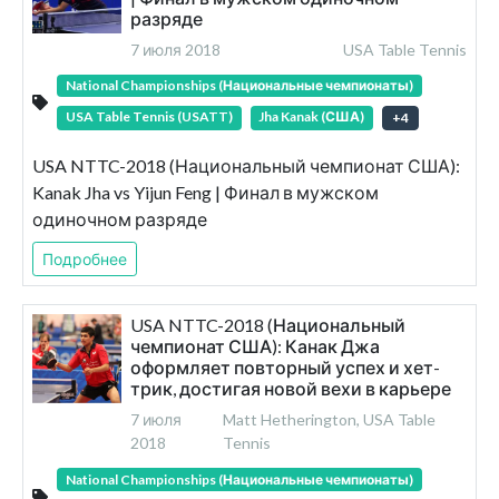
разряде
7 июля 2018
USA Table Tennis
National Championships (Национальные чемпионаты)
USA Table Tennis (USATT)
Jha Kanak (США)
+
4
USA NTTC-2018 (Национальный чемпионат США):
Kanak Jha vs Yijun Feng | Финал в мужском
одиночном разряде
Подробнее
USA NTTC-2018 (Национальный
чемпионат США): Канак Джа
оформляет повторный успех и хет-
трик, достигая новой вехи в карьере
7 июля
Matt Hetherington, USA Table
2018
Tennis
National Championships (Национальные чемпионаты)