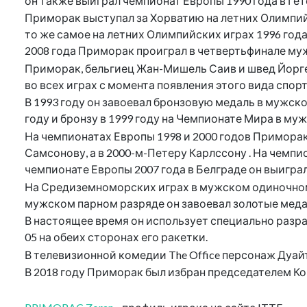
он также выиграл чемпионат Европы 1990 года в Гет
Приморак выступал за Хорватию на летних Олимпийск
то же самое на летних Олимпийских играх 1996 года
2008 года Приморак проиграл в четвертьфинале му
Приморак, бельгиец Жан-Мишель Саив и швед Йорге
во всех играх с момента появления этого вида спорта
В 1993 году он завоевал бронзовую медаль в мужск
году и бронзу в 1999 году на Чемпионате Мира в му
На чемпионатах Европы 1998 и 2000 годов Приморак
Самсонову, а в 2000-м-Петеру Карлссону . На чемпи
чемпионате Европы 2007 года в Белграде он выиграл
На Средиземноморских играх в мужском одиночном ра
мужском парном разряде он завоевал золотые медали 
В настоящее время он использует специально разраб
05 на обеих сторонах его ракетки.
В телевизионной комедии The Office персонаж Дуай
В 2018 году Приморак был избран председателем К