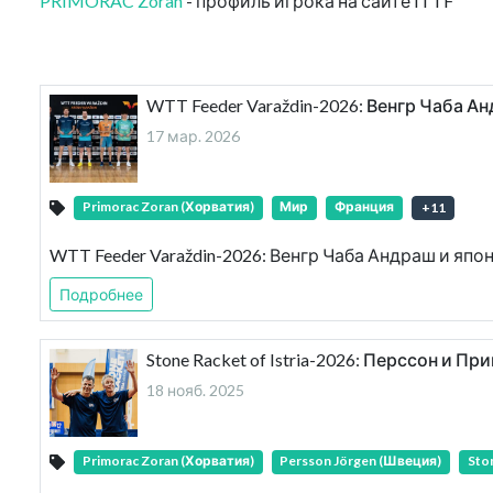
PRIMORAC Zoran
- профиль игрока на сайте ITTF
WTT Feeder Varaždin-2026: Венгр Чаба 
17 мар. 2026
Primorac Zoran (Хорватия)
Мир
Франция
+
11
WTT Feeder Varaždin-2026: Венгр Чаба Андраш и яп
Подробнее
Stone Racket of Istria-2026: Перссон и Пр
18 нояб. 2025
Primorac Zoran (Хорватия)
Persson Jörgen (Швеция)
Ston