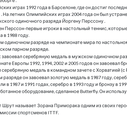
еборге .
их играх 1992 года в Барселоне, где он достиг последн
 . На летних Олимпийских играх 2004 года он был устран
жского одиночного разряда Йоргену Перссону .
н Перссон-первые игроки в настольный теннис, которые 
 в 1988 году.
ом одиночном разряде на чемпионате мира по настольном
жском парном разряде.
 завоевал серебряную медаль в мужском одиночном разр
онате Европы 1992, 1994, 2002 и 2005 годов он завоевал
 серебряную медаль в командном зачете с Хорватией (с 
зряде он завоевал золотую медаль в 1987 году, серебро в
в 1987 и 1991 годах, серебро в 1993 году и бронзу в 199
отанное оборудование, сделанное Butterfly. Он использу
т Шрут называет Зорана Приморака одним из своих герое
омиссии спортсменов ITTF.