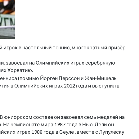
кий игрок в настольный теннис, многократный призёр
вии, завоевал на Олимпийских играх серебряную
иях Хорватию.
 тенниса (помимо Йорген Перссон и Жан-Мишель
стия в Олимпийских играх 2012 года и выступил в
. В юниорском составе он завоевал семь медалей на
а. На чемпионате мира 1987 года в Нью-Дели он
ских играх 1988 года в Сеуле . вместе с Лупулеску