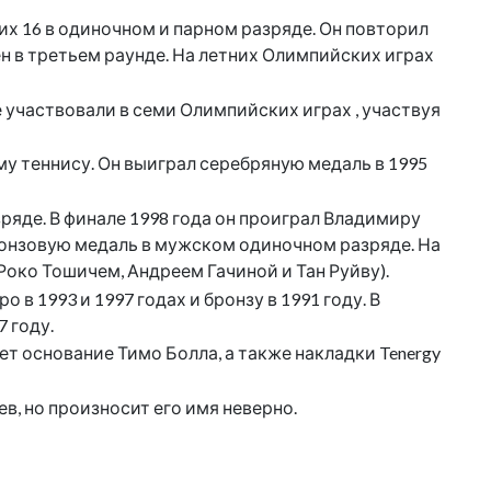
их 16 в одиночном и парном разряде. Он повторил
ен в третьем раунде. На летних Олимпийских играх
участвовали в семи Олимпийских играх , участвуя
у теннису. Он выиграл серебряную медаль в 1995
яде. В финале 1998 года он проиграл Владимиру
 бронзовую медаль в мужском одиночном разряде. На
Роко Тошичем, Андреем Гачиной и Тан Руйву).
 1993 и 1997 годах и бронзу в 1991 году. В
7 году.
ет основание Тимо Болла, а также накладки Tenergy
в, но произносит его имя неверно.