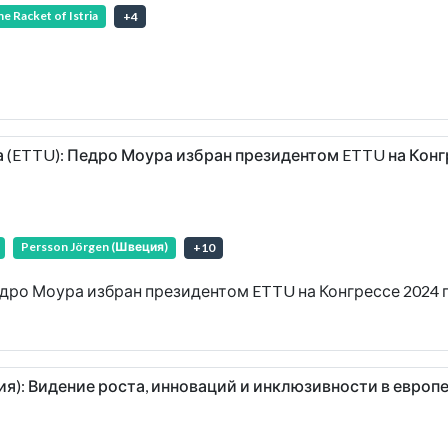
e Racket of Istria
+
4
 (ETTU): Педро Моура избран президентом ETTU на Конгр
Persson Jörgen (Швеция)
+
10
дро Моура избран президентом ETTU на Конгрессе 2024 
лия): Видение роста, инноваций и инклюзивности в евро