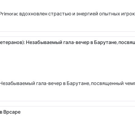
Primorac вдохновлен страстью и энергией опытных игро
етеранов): Незабываемый гала-вечер в Барутане, посв
 Незабываемый гала-вечер в Барутане, посвященный чем
в в Врсаре