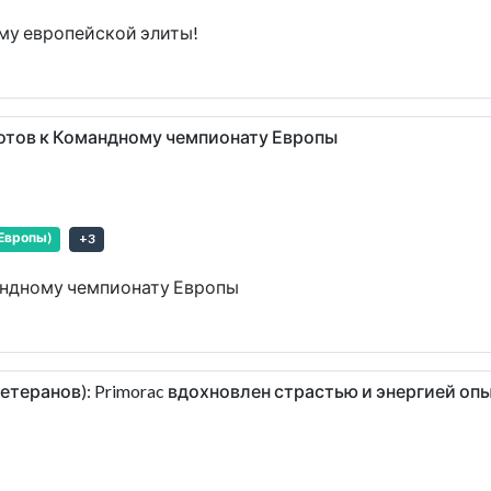
ёму европейской элиты!
готов к Командному чемпионату Европы
Европы)
+
3
мандному чемпионату Европы
етеранов): Primorac вдохновлен страстью и энергией оп