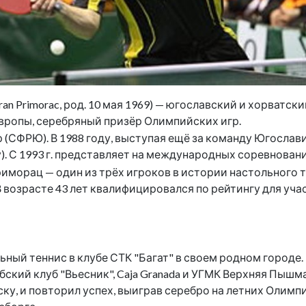
an Primorac, род. 10 мая 1969) — югославский и хорватс
вропы, серебряный призёр Олимпийских игр.
р (СФРЮ). В 1988 году, выступая ещё за команду Югосла
). С 1993 г. представляет на международных соревнован
риморац — один из трёх игроков в истории настольного
В возрасте 43 лет квалифицировался по рейтингу для уча
ьный теннис в клубе СТК "Багат" в своем родном городе
бский клуб "Вьесник", Caja Granada и УГМК Верхняя Пышм
у, и повторил успех, выиграв серебро на летних Олимпий