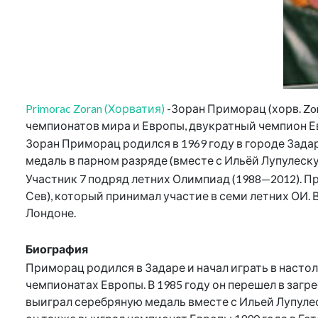
Primorac Zoran (Хорватия)
-Зоран Приморац (хорв. Zor
чемпионатов мира и Европы, двукратный чемпион Е
Зоран Приморац родился в 1969 году в городе Зада
медаль в парном разряде (вместе с Ильёй Лупулеску
Участник 7 подряд летних Олимпиад (1988—2012). П
Сев), который принимал участие в семи летних ОИ. 
Лондоне.
Биография
Приморац родился в Задаре и начал играть в настол
чемпионатах Европы. В 1985 году он перешел в загре
выиграл серебряную медаль вместе с Ильей Лупулеск