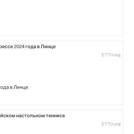
ессе 2024 года в Линце
ETTU.org
года в Линце
пейском настольном теннисе
ETTU.org