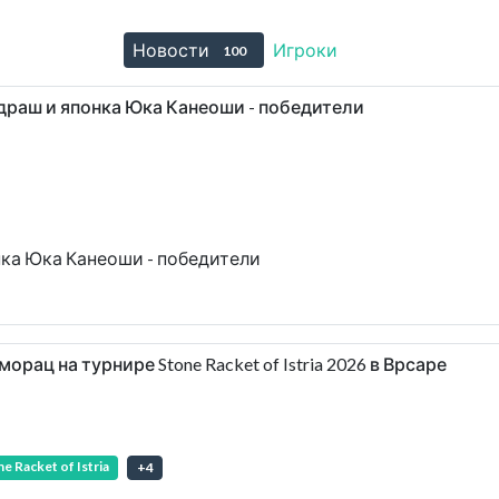
Новости
Игроки
100
1
Андраш и японка Юка Канеоши - победители
онка Юка Канеоши - победители
иморац на турнире Stone Racket of Istria 2026 в Врсаре
e Racket of Istria
+
4