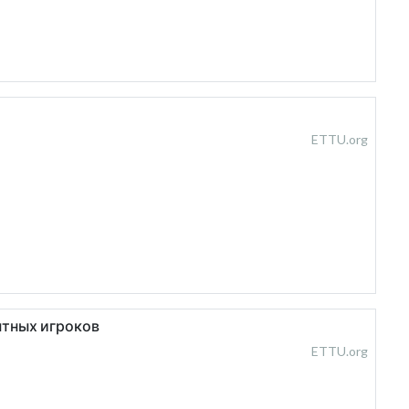
ETTU.org
ытных игроков
ETTU.org