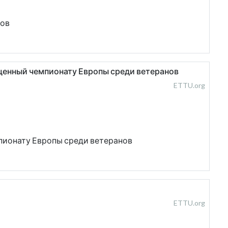
ков
ященный чемпионату Европы среди ветеранов
ETTU.org
пионату Европы среди ветеранов
ETTU.org