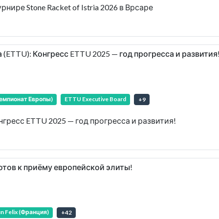
рнире Stone Racket of Istria 2026 в Врсаре
(ETTU): Конгресс ETTU 2025 — год прогресса и развития
емпионат Европы)
ETTU Executive Board
+
9
гресс ETTU 2025 — год прогресса и развития!
отов к приёму европейской элиты!
n Felix (Франция)
+
42