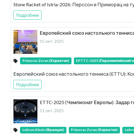
Stone Racket of Istria-2026: Перссон и Приморац на ту
Подробнее
Европейский союз настольного тенниса 
15 окт. 2025
Primorac Zoran (Хорватия)
EPTTC-2025 (Паралимпийский ч
Европейский союз настольного тенниса (ETTU): Кон
Подробнее
ETTC-2025 (Чемпионат Европы): Задар г
11 окт. 2025
Lebrun Alexis (Франция)
Primorac Zoran (Хорватия)
Lebru