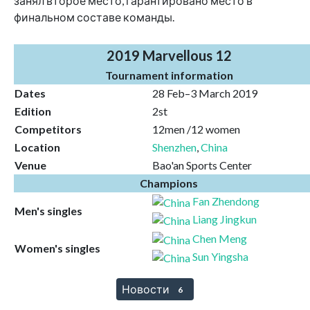
занял второе место, гарантировано место в
финальном составе команды.
2019 Marvellous 12
Tournament information
Dates
28 Feb–3 March 2019
Edition
2st
Competitors
12men /12 women
Location
Shenzhen
,
China
Venue
Bao'an Sports Center
Champions
Fan Zhendong
Men's singles
Liang Jingkun
Chen Meng
Women's singles
Sun Yingsha
Новости
6