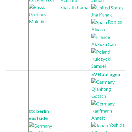
Achanta
Sharath Kamal
Grebnev
Jha Kanak
Maksim
Robles
Álvaro
Akkuzu Can
Kulczycki
Samuel
SV Böblingen
Qianhong
Gotsch
Kaufmann
ttc berlin
Annett
eastside
Yoshida