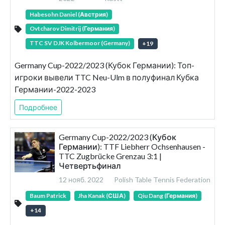
Habesohn Daniel (Австрия)
Ovtcharov Dimitrij (Германия)
TTC SV DJK Kolbermoor (Germany)
+
19
Germany Cup-2022/2023 (Кубок Германии): Топ-
игроки вывели TTC Neu-Ulm в полуфинал Кубка
Германии-2022-2023
Подробнее
Germany Cup-2022/2023 (Кубок
Германии): TTF Liebherr Ochsenhausen -
TTC Zugbrücke Grenzau 3:1 |
Четвертьфинал
12 нояб. 2022
Polish Table Tennis Federation
Baum Patrick
Jha Kanak (США)
Qiu Dang (Германия)
+
14