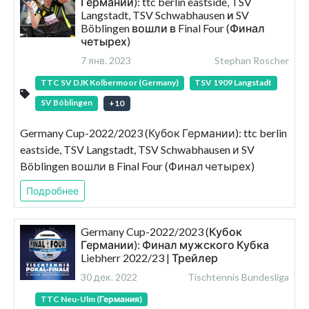
Германии): ttc berlin eastside, TSV
Langstadt, TSV Schwabhausen и SV
Böblingen вошли в Final Four (Финал
четырех)
7 янв. 2023
Stephan Roscher
TTC SV DJK Kolbermoor (Germany)
TSV 1909 Langstadt
SV Böblingen
+
10
Germany Cup-2022/2023 (Кубок Германии): ttc berlin
eastside, TSV Langstadt, TSV Schwabhausen и SV
Böblingen вошли в Final Four (Финал четырех)
Подробнее
Germany Cup-2022/2023 (Кубок
Германии): Финал мужского Кубка
Liebherr 2022/23 | Трейлер
30 дек. 2022
Tischtennis Bundesliga
TTC Neu-Ulm (Германия)