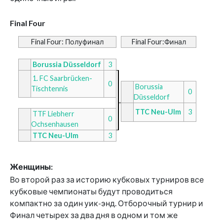
Final Four
Final Four: Полуфинал
Final Four:Финал
Borussia Düsseldorf
3
1. FC Saarbrücken-
0
Borussia
Tischtennis
0
Düsseldorf
TTC Neu-Ulm
3
TTF Liebherr
0
Ochsenhausen
TTC Neu-Ulm
3
Женщины:
Во второй раз за историю кубковых турниров все
кубковые чемпионаты будут проводиться
компактно за один уик-энд. Отборочный турнир и
Финал четырех за два дня в одном и том же