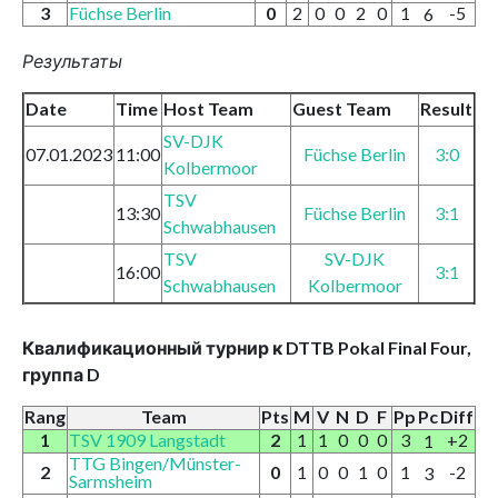
3
Füchse Berlin
0
2
0
0
2
0
1
-5
6
Результаты
Date
Time
Host Team
Guest Team
Result
SV-DJK
07.01.2023
11:00
Füchse Berlin
3:0
Kolbermoor
TSV
13:30
Füchse Berlin
3:1
Schwabhausen
TSV
SV-DJK
16:00
3:1
Schwabhausen
Kolbermoor
Квалификационный турнир к DTTB Pokal Final Four,
группа D
Rang
Team
Pts
M
V
N
D
F
Pp
Pc
Diff
1
TSV 1909 Langstadt
2
1
1
0
0
0
3
+2
1
TTG Bingen/Münster-
2
0
1
0
0
1
0
1
-2
3
Sarmsheim