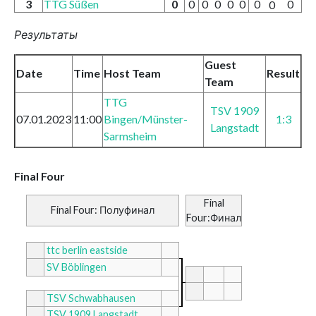
3
TTG Süßen
0
0
0
0
0
0
0
0
0
Результаты
Guest
Date
Time
Host Team
Result
Team
TTG
TSV 1909
07.01.2023
11:00
Bingen/Münster-
1:3
Langstadt
Sarmsheim
Final Four
Final
Final Four: Полуфинал
Four:Финал
ttc berlin eastside
SV Böblingen
TSV Schwabhausen
TSV 1909 Langstadt