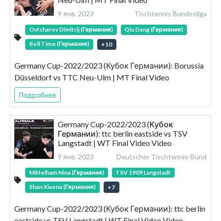
9 янв. 2023
Tischtennis Bundesliga
Ovtcharov Dimitrij (Германия)
Qiu Dang (Германия)
Boll Timo (Германия)
+
10
Germany Cup-2022/2023 (Кубок Германии): Borussia
Düsseldorf vs TTC Neu-Ulm | MT Final Video
Подробнее
Germany Cup-2022/2023 (Кубок
Германии): ttc berlin eastside vs TSV
Langstadt | WT Final Video Video
9 янв. 2023
Deutscher Tischtennis-Bund
Mittelham Nina (Германия)
TSV 1909 Langstadt
Shan Xiaona (Германия)
+
7
Germany Cup-2022/2023 (Кубок Германии): ttc berlin
eastside vs TSV Langstadt | WT Final Video Video