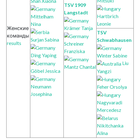
Mitsuki
Shan Xiaona
TSV 1909
Langstadt
Hartbrich
Mittelham
Leonie
Nina
Krämer Tanja
Женские
TSV
команды
Surjan Sabina
Schwabhausen
results
Schreiner
Franziska
Ding Yaping
Winter Sabine
Liu
Mantz Chantal
Göbel Jessica
Yangzi
Neumann
Feher Orsolya
Josephina
Nagyvaradi
Mercedesz
Nikitchanka
Alina