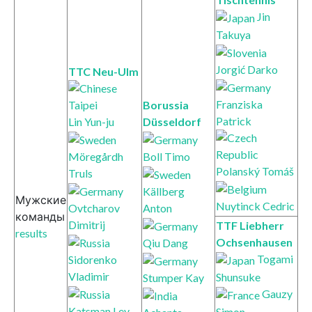
Jin
Takuya
Jorgić Darko
TTC Neu-Ulm
Franziska
Borussia
Patrick
Lin Yun-ju
Düsseldorf
Möregårdh
Boll Timo
Polanský Tomáš
Truls
Källberg
Мужские
Nuytinck Cedric
Ovtcharov
Anton
команды
Dimitrij
TTF Liebherr
results
Ochsenhausen
Qiu Dang
Togami
Sidorenko
Vladimir
Shunsuke
Stumper Kay
Gauzy
Katsman Lev
Simon