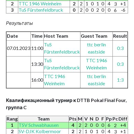
2
TTC 1946 Weinheim
2
2
1
0
1
0
4
+1
3
3
TuS Fürstenfeldbruck
0
2
0
0
2
0
0
-6
6
Результаты
Date
Time
Host Team
Guest Team
Result
TuS
ttc berlin
07.01.2023
11:00
0:3
Fürstenfeldbruck
eastside
TuS
TTC 1946
13:30
0:3
Fürstenfeldbruck
Weinheim
TTC 1946
ttc berlin
16:00
1:3
Weinheim
eastside
Квалификационный турнир к DTTB Pokal Final Four,
группа C
Rang
Team
Pts
M
V
N
D
F
Pp
Pc
Diff
1
TSV Schwabhausen
4
2
2
0
0
0
6
+4
2
2
SV-DJK Kolbermoor
2
2
1
0
1
0
4
+1
3