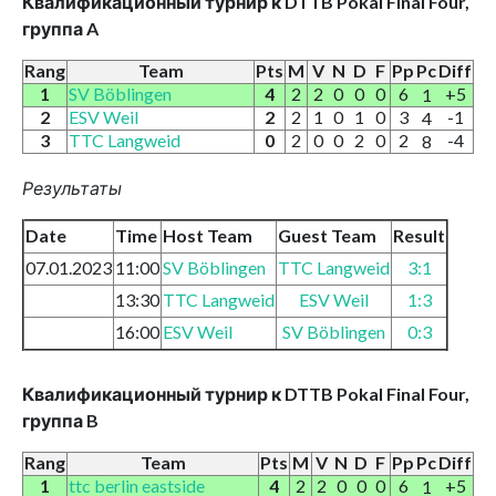
Квалификационный турнир к DTTB Pokal Final Four,
группа A
Rang
Team
Pts
M
V
N
D
F
Pp
Pc
Diff
1
SV Böblingen
4
2
2
0
0
0
6
+5
1
2
ESV Weil
2
2
1
0
1
0
3
-1
4
3
TTC Langweid
0
2
0
0
2
0
2
-4
8
Результаты
Date
Time
Host Team
Guest Team
Result
07.01.2023
11:00
SV Böblingen
TTC Langweid
3:1
13:30
TTC Langweid
ESV Weil
1:3
16:00
ESV Weil
SV Böblingen
0:3
Квалификационный турнир к DTTB Pokal Final Four,
группа B
Rang
Team
Pts
M
V
N
D
F
Pp
Pc
Diff
1
ttc berlin eastside
4
2
2
0
0
0
6
+5
1