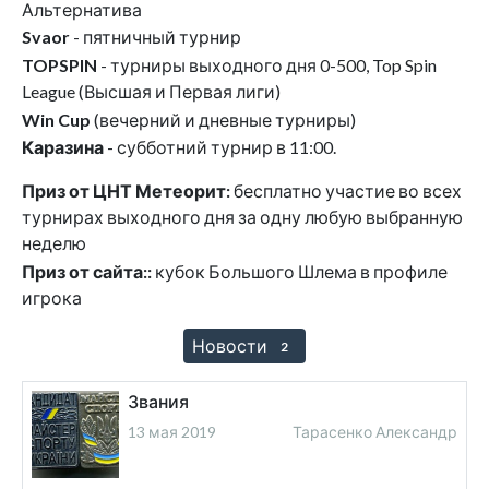
Альтернатива
Svaor
- пятничный турнир
TOPSPIN
- турниры выходного дня 0-500, Top Spin
League (Высшая и Первая лиги)
Win Cup
(вечерний и дневные турниры)
Каразина
- субботний турнир в 11:00.
Приз от ЦНТ Метеорит:
бесплатно участие во всех
турнирах выходного дня за одну любую выбранную
неделю
Приз от сайта::
кубок Большого Шлема в профиле
игрока
Новости
2
Звания
13 мая 2019
Тарасенко Александр