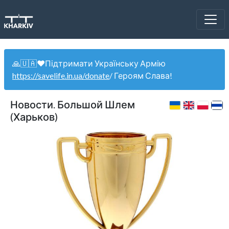
🙏🇺🇦❤️Підтримати Українську Армію
https://savelife.in.ua/donate
/ Героям Слава!
Новости. Большой Шлем
(Харьков)