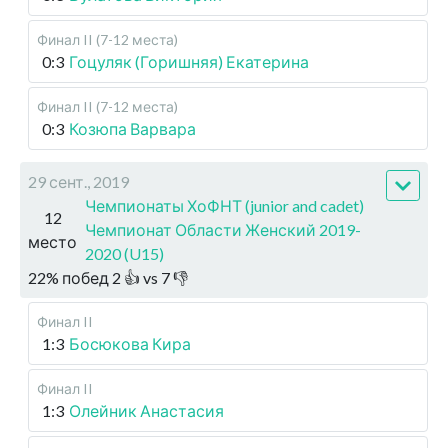
Финал II (7-12 места)
0:3
Гоцуляк (Горишняя) Екатерина
Финал II (7-12 места)
0:3
Козюпа Варвара
29 сент., 2019
Чемпионаты ХоФНТ (junior and cadet)
12
Чемпионат Области Женский 2019-
место
2020 (U15)
22
%
побед
2
👍 vs
7
👎
Финал II
1:3
Босюкова Кира
Финал II
1:3
Олейник Анастасия