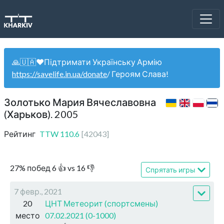
🙏🇺🇦❤️Підтримати Українську Армію
https://savelife.in.ua/donate
/ Героям Слава!
Золотько Мария Вячеславовна
(Харьков). 2005
Рейтинг
TTW
110.6
[
42043
]
27
%
побед
6
👍 vs
16
👎
Спрятать игры
7 февр., 2021
20
ЦНТ Метеорит (спортсмены)
место
07.02.2021 (0-1000)