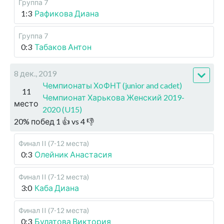
Группа 7
1:3
Рафикова Диана
Группа 7
0:3
Табаков Антон
8 дек., 2019
Чемпионаты ХоФНТ (junior and cadet)
11
Чемпионат Харькова Женский 2019-
место
2020 (U15)
20
%
побед
1
👍 vs
4
👎
Финал II (7-12 места)
0:3
Олейник Анастасия
Финал II (7-12 места)
3:0
Каба Диана
Финал II (7-12 места)
0:3
Булатова Виктория