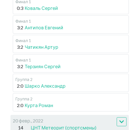
Финал 1
0:3
Коваль Сергей
Финал 1
3:2
Антипов Евгений
Финал 1
3:2
Чатикян Артур
Финал 1
3:2
Терзиян Сергей
Группа 2
2:0
Шарко Александр
Группа 2
2:0
Курта Роман
20 февр., 2022
14
ЦНТ Метеорит (спортсмены)