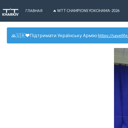
ГЛАВНАЯ
🔥 WTT CHAMPIONS YOKOHAMA-2026
🙏🇺🇦❤️Підтримати Українську Армію
https://savelife