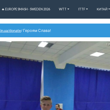
🔥 EUROPE SMASH - SWEDEN 2026
WTT
ITTF
КИТАЙ
.in.ua/donate
/ Героям Слава!
1 o