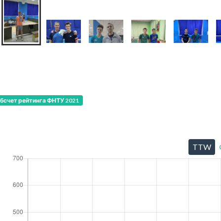
5
бсчет рейтинга ФНТУ 2021
TTW