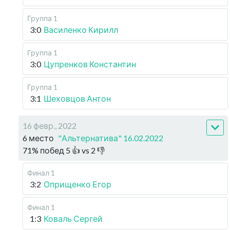
Группа 1
3:0
Василенко Кирилл
Группа 1
3:0
Цупренков Константин
Группа 1
3:1
Шеховцов Антон
16 февр., 2022
6 место
"Альтернатива" 16.02.2022
71
%
побед
5
👍 vs
2
👎
Финал 1
3:2
Оприщенко Егор
Финал 1
1:3
Коваль Сергей