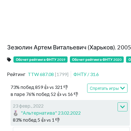
Зезюлин Артем Витальевич (Харьков). 200
Обсчет рейтинга ФНТУ 2019
Обсчет рейтинга ФНТУ 2020
О
Рейтинг
TTW
687.08
[
1799
]
ФНТУ
/
31.6
73
%
побед
859
👍 vs
321
👎
Спрятать игры
в паре
76
%
побед
52
👍 vs
16
👎
23 февр., 2022
"Альтернатива" 23.02.2022
83
%
побед
5
👍 vs
1
👎