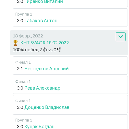
3:0
Гиренко Виталий
Группа 2
3:0
Табаков Антон
18 февр., 2022
КНТ SVAOR 18.02.2022
100
%
побед
7
👍 vs
0
👎
Финал 1
3:1
Безгодков Арсений
Финал 1
3:0
Рева Александр
Финал 1
3:0
Доценко Владислав
Группа 1
3:0
Куцак Богдан