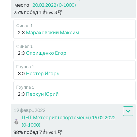
место
20.02.2022 (0-1000)
25
%
побед
1
👍 vs
3
👎
Финал 1
2:3
Мараховский Максим
Финал 1
2:3
Оприщенко Егор
Группа 1
3:0
Нестер Игорь
Группа 1
2:3
Перхун Юрий
19 февр., 2022
ЦНТ Метеорит (спортсмены) 19.02.2022
(0-1000)
88
%
побед
7
👍 vs
1
👎