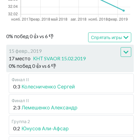
0
%
побед
0
👍 vs
6
👎
Спрятать игры
15 февр., 2019
17 место
КНТ SVAOR 15.02.2019
0
%
побед
0
👍 vs
6
👎
Финал II
0:3
Колесниченко Сергей
Финал II
2:3
Лемешенко Александр
Группа 2
0:2
Юнусов Али-Афсар