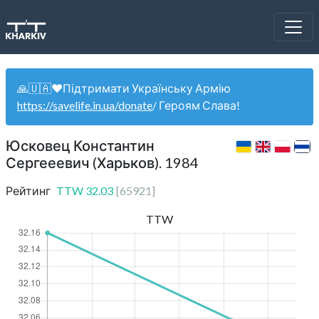
🙏🇺🇦❤️Підтримати Українську Армію
https://savelife.in.ua/donate
/ Героям Слава!
Юсковец Константин
Сергееевич (Харьков). 1984
Рейтинг
TTW
32.03
[
65921
]
TTW