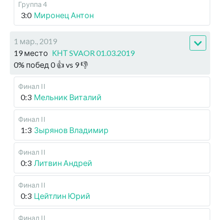
Группа 4
3:0
Миронец Антон
1 мар., 2019
19 место
КНТ SVAOR 01.03.2019
0
%
побед
0
👍 vs
9
👎
Финал II
0:3
Мельник Виталий
Финал II
1:3
Зырянов Владимир
Финал II
0:3
Литвин Андрей
Финал II
0:3
Цейтлин Юрий
Финал II