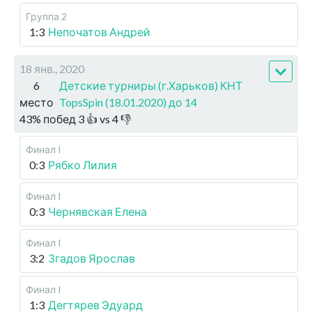
Группа 2
1:3
Непочатов Андрей
18 янв., 2020
6
Детские турниры (г.Харьков) КНТ
место
TopsSpin (18.01.2020) до 14
43
%
побед
3
👍 vs
4
👎
Финал I
0:3
Рябко Лилия
Финал I
0:3
Чернявская Елена
Финал I
3:2
Згадов Ярослав
Финал I
1:3
Дегтярев Эдуард