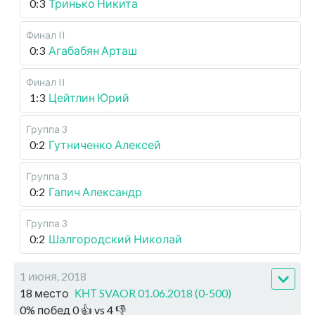
0:3
Тринько Никита
Финал II
0:3
Агабабян Арташ
Финал II
1:3
Цейтлин Юрий
Группа 3
0:2
Гутниченко Алексей
Группа 3
0:2
Гапич Александр
Группа 3
0:2
Шалгородский Николай
1 июня, 2018
18 место
КНТ SVAOR 01.06.2018 (0-500)
0
%
побед
0
👍 vs
4
👎