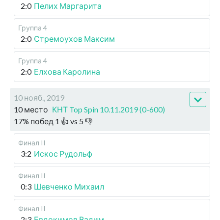
2:0
Пелих Маргарита
Группа 4
2:0
Стремоухов Максим
Группа 4
2:0
Елхова Каролина
10 нояб., 2019
10 место
КНТ Top Spin 10.11.2019 (0-600)
17
%
побед
1
👍 vs
5
👎
Финал II
3:2
Искос Рудольф
Финал II
0:3
Шевченко Михаил
Финал II
2:3
Евдокимов Вадим