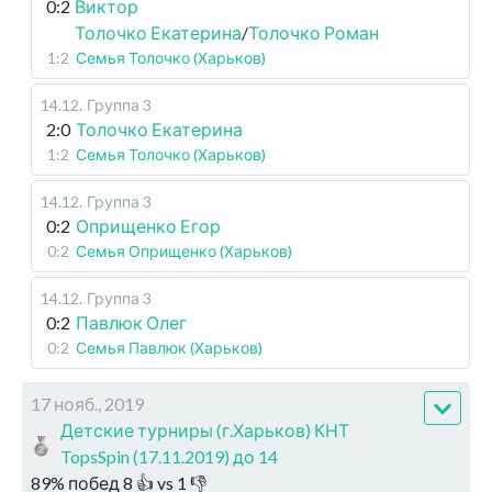
0:2
Виктор
Толочко Екатерина
/
Толочко Роман
1:2
Семья Толочко (Харьков)
14.12
.
Группа 3
2:0
Толочко Екатерина
1:2
Семья Толочко (Харьков)
14.12
.
Группа 3
0:2
Оприщенко Егор
0:2
Семья Оприщенко (Харьков)
14.12
.
Группа 3
0:2
Павлюк Олег
0:2
Семья Павлюк (Харьков)
17 нояб., 2019
Детские турниры (г.Харьков) КНТ
TopsSpin (17.11.2019) до 14
89
%
побед
8
👍 vs
1
👎