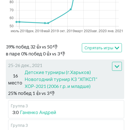
39
%
побед
32
👍 vs
50
👎
Спрятать игры
в паре
0
%
побед
0
👍 vs
3
👎
25-26 дек., 2021
Детские турниры (г.Харьков)
16
Новогодний турнир КЗ “ХПКСП”
место
ХОР-2021 (2006 г.р. и младше)
25
%
побед
1
👍 vs
3
👎
Группа 3
3:0
Ганенко Андрей
Группа 3