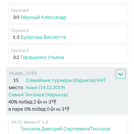
Группа 4
3:0
Мирный Александр
Группа 4
1:3
Булатова Виолетта
Группа 4
3:2
Геращенко Ульяна
14 дек., 2019
15
Семейные турниры (Харьков) КНТ
место
Svaor (14.12.2019)
Семья Тихонов (Харьков)
40
%
побед
2
👍 vs
3
👎
в паре
0
%
побед
0
👍 vs
3
👎
14.12
.
Финал II
5..8
Тихонов Дмитрий Сергеевич
/
Тихонов