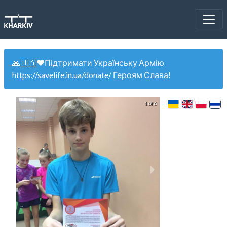
🙏🇺🇦❤️Підтримати Українську Армію
https://savelife.in.ua/donate
/ Героям Слава!
1 of 6