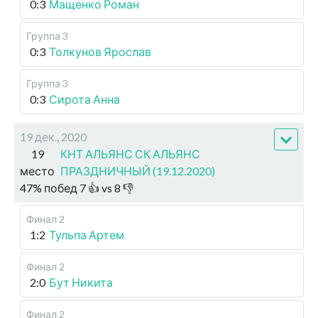
0:3
Мащенко Роман
Группа 3
0:3
Толкунов Ярослав
Группа 3
0:3
Сирота Анна
19 дек., 2020
19
КНТ АЛЬЯНС СК АЛЬЯНС
место
ПРАЗДНИЧНЫЙ (19.12.2020)
47
%
побед
7
👍 vs
8
👎
Финал 2
1:2
Тульпа Артем
Финал 2
2:0
Бут Никита
Финал 2