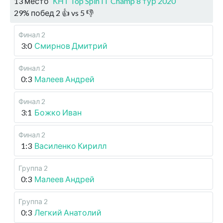
13 место
КНТ Top Spin IT Champ 8 тур 2020
29
%
побед
2
👍 vs
5
👎
Финал 2
3:0
Смирнов Дмитрий
Финал 2
0:3
Малеев Андрей
Финал 2
3:1
Божко Иван
Финал 2
1:3
Василенко Кирилл
Группа 2
0:3
Малеев Андрей
Группа 2
0:3
Легкий Анатолий