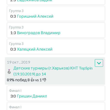
Группа 3
0:3
Горишний Алексей
Группа 3
1:3
Виноградов Владимир
Группа 3
0:3
Халецкий Алексей
19 окт., 2019
Детские турниры (г.Харьков) КНТ TopSpin
(19.10.2019) до 14
89
%
побед
8
👍 vs
1
👎
Финал I
3:0
Гришин Даниил
Финал I