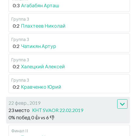
0:3
Агабабян Арташ
Группа 3
0:2
Плахтеев Николай
Группа 3
0:2
Чатикян Артур
Группа 3
0:2
Халецкий Алексей
Группа 3
0:2
Кравченко Юрий
22 февр., 2019
23 место
КНТ SVAOR 22.02.2019
0
%
побед
0
👍 vs
6
👎
Финал II