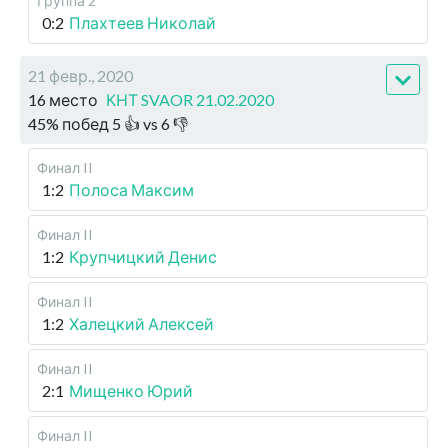
Группа 2
0:2
Плахтеев Николай
21 февр., 2020
16 место
КНТ SVAOR 21.02.2020
45
%
побед
5
👍 vs
6
👎
Финал II
1:2
Полоса Максим
Финал II
1:2
Крупчицкий Денис
Финал II
1:2
Халецкий Алексей
Финал II
2:1
Мищенко Юрий
Финал II