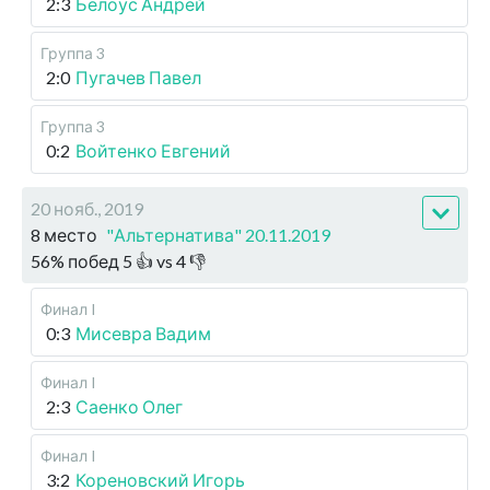
2:3
Белоус Андрей
Группа 3
2:0
Пугачев Павел
Группа 3
0:2
Войтенко Евгений
20 нояб., 2019
8 место
"Альтернатива" 20.11.2019
56
%
побед
5
👍 vs
4
👎
Финал I
0:3
Мисевра Вадим
Финал I
2:3
Саенко Олег
Финал I
3:2
Кореновский Игорь