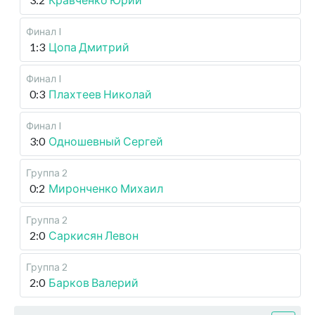
Финал I
1:3
Цопа Дмитрий
Финал I
0:3
Плахтеев Николай
Финал I
3:0
Одношевный Сергей
Группа 2
0:2
Миронченко Михаил
Группа 2
2:0
Саркисян Левон
Группа 2
2:0
Барков Валерий