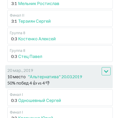
3:1
Мельник Ростислав
Финал II
3:1
Терзиян Сергей
Группа 8
0:3
Костенко Алексей
Группа 8
0:3
Стец Павел
20 мар., 2019
10 место
"Альтернатива" 20.03.2019
50
%
побед
4
👍 vs
4
👎
Финал I
0:3
Одношевный Сергей
Финал I
3:2
Кравченко Юрий