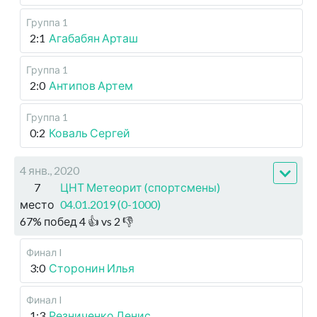
Группа 1
2:1
Агабабян Арташ
Группа 1
2:0
Антипов Артем
Группа 1
0:2
Коваль Сергей
4 янв., 2020
7
ЦНТ Метеорит (спортсмены)
место
04.01.2019 (0-1000)
67
%
побед
4
👍 vs
2
👎
Финал I
3:0
Сторонин Илья
Финал I
1:3
Резниченко Денис