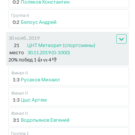
0:2
Поляков Константин
Группа 6
0:2
Белоус Андрей
30 нояб., 2019
21
ЦНТ Метеорит (спортсмены)
место
30.11.2019 (0-1000)
20
%
побед
1
👍 vs
4
👎
Финал II
1:3
Русаков Михаил
Финал II
1:3
Цыс Артем
Финал II
3:1
Водопьянов Евгений
Группа 1