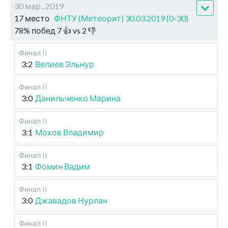
30 мар., 2019
17 место
ФНТУ (Метеорит) 30.03.2019 (0-30)
78
%
побед
7
👍 vs
2
👎
Финал II
3:2
Велиев Эльнур
Финал II
3:0
Данильченко Марина
Финал II
3:1
Мохов Владимир
Финал II
3:1
Фомин Вадим
Финал II
3:0
Джавадов Нурлан
Финал II