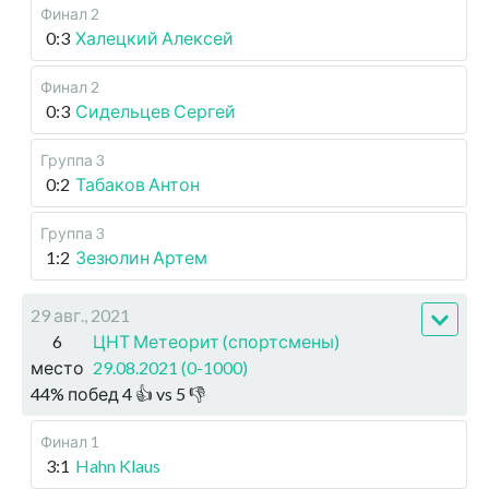
Финал 2
0:3
Халецкий Алексей
Финал 2
0:3
Сидельцев Сергей
Группа 3
0:2
Табаков Антон
Группа 3
1:2
Зезюлин Артем
29 авг., 2021
6
ЦНТ Метеорит (спортсмены)
место
29.08.2021 (0-1000)
44
%
побед
4
👍 vs
5
👎
Финал 1
3:1
Hahn Klaus