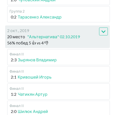
Группа 2
0:2
Тарасенко Александр
2 окт., 2019
20 место
"Альтернатива" 02.10.2019
56
%
побед
5
👍 vs
4
👎
Финал II
2:3
Зырянов Владимир
Финал II
2:1
Кривошей Игорь
Финал II
1:2
Чатикян Артур
Финал II
2:0
Шилюк Андрей