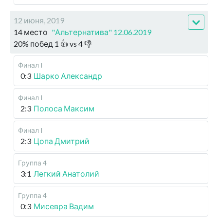
12 июня, 2019
14 место
"Альтернатива" 12.06.2019
20
%
побед
1
👍 vs
4
👎
Финал I
0:3
Шарко Александр
Финал I
2:3
Полоса Максим
Финал I
2:3
Цопа Дмитрий
Группа 4
3:1
Легкий Анатолий
Группа 4
0:3
Мисевра Вадим