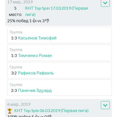
17 мар., 2019
5
КНТ Top Spin 17.03.2019 (Первая
место
лига)
25
%
побед
1
👍 vs
3
👎
Группа
1:3
Касьянов Тимофей
Группа
1:3
Тимченко Роман
Группа
3:2
Рафиков Рафаэль
Группа
2:3
Паничев Эдуард
6 мар., 2019
КНТ Top Spin 06.03.2019 (Первая лига)
100
%
побед
5
👍 vs
0
👎