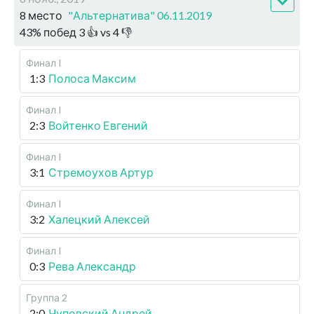
8 место
"Альтернатива" 06.11.2019
43
%
побед
3
👍 vs
4
👎
Финал I
1:3
Полоса Максим
Финал I
2:3
Войтенко Евгений
Финал I
3:1
Стремоухов Артур
Финал I
3:2
Халецкий Алексей
Финал I
0:3
Рева Александр
Группа 2
2:0
Чуповский Андрей