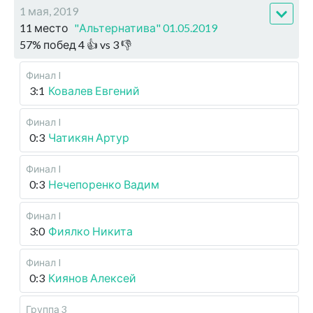
1 мая, 2019
11 место
"Альтернатива" 01.05.2019
57
%
побед
4
👍 vs
3
👎
Финал I
3:1
Ковалев Евгений
Финал I
0:3
Чатикян Артур
Финал I
0:3
Нечепоренко Вадим
Финал I
3:0
Фиялко Никита
Финал I
0:3
Киянов Алексей
Группа 3