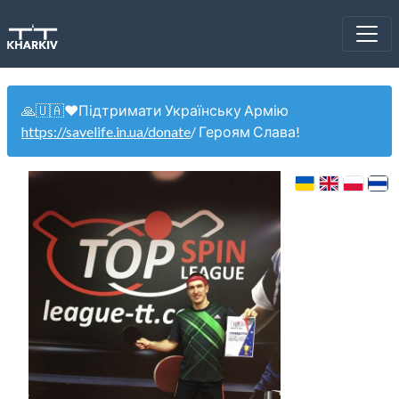
🙏🇺🇦❤️Підтримати Українську Армію
https://savelife.in.ua/donate
/ Героям Слава!