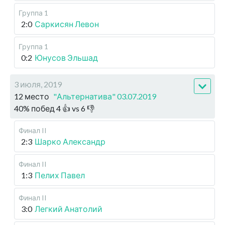
Группа 1
2:0
Саркисян Левон
Группа 1
0:2
Юнусов Эльшад
3 июля, 2019
12 место
"Альтернатива" 03.07.2019
40
%
побед
4
👍 vs
6
👎
Финал II
2:3
Шарко Александр
Финал II
1:3
Пелих Павел
Финал II
3:0
Легкий Анатолий