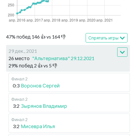
47
%
побед
146
👍 vs
164
👎
Спрятать игры
29 дек., 2021
26 место
"Альтернатива" 29.12.2021
29
%
побед
2
👍 vs
5
👎
Финал 2
0:3
Воронов Сергей
Финал 2
3:2
Зырянов Владимир
Финал 2
3:2
Мисевра Илья