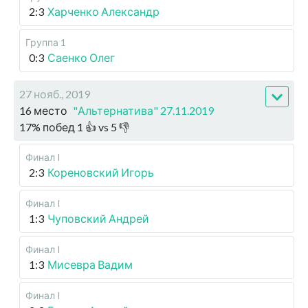
2:3
Харченко Александр
Группа 1
0:3
Саенко Олег
27 нояб., 2019
16 место
"Альтернатива" 27.11.2019
17
%
побед
1
👍 vs
5
👎
Финал I
2:3
Кореновский Игорь
Финал I
1:3
Чуповский Андрей
Финал I
1:3
Мисевра Вадим
Финал I