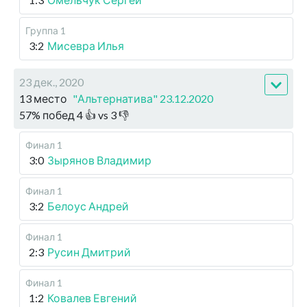
Группа 1
3:2
Мисевра Илья
23 дек., 2020
13 место
"Альтернатива" 23.12.2020
57
%
побед
4
👍 vs
3
👎
Финал 1
3:0
Зырянов Владимир
Финал 1
3:2
Белоус Андрей
Финал 1
2:3
Русин Дмитрий
Финал 1
1:2
Ковалев Евгений