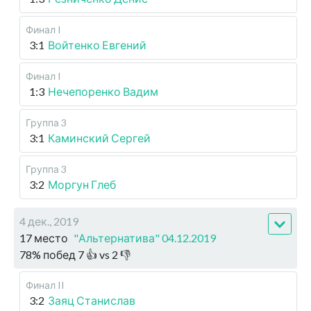
Финал I
3:1
Войтенко Евгений
Финал I
1:3
Нечепоренко Вадим
Группа 3
3:1
Каминский Сергей
Группа 3
3:2
Моргун Глеб
4 дек., 2019
17 место
"Альтернатива" 04.12.2019
78
%
побед
7
👍 vs
2
👎
Финал II
3:2
Заяц Станислав