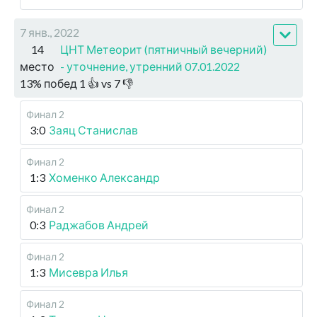
7 янв., 2022
14
ЦНТ Метеорит (пятничный вечерний)
место
- уточнение, утренний 07.01.2022
13
%
побед
1
👍 vs
7
👎
Финал 2
3:0
Заяц Станислав
Финал 2
1:3
Хоменко Александр
Финал 2
0:3
Раджабов Андрей
Финал 2
1:3
Мисевра Илья
Финал 2