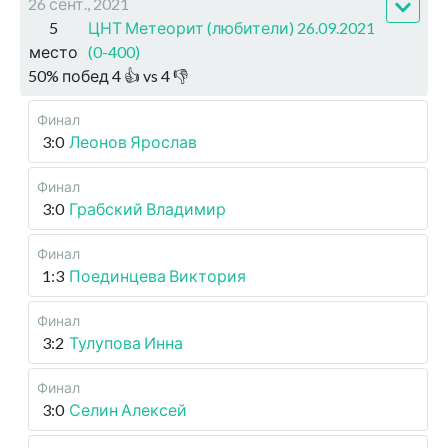
26 сент., 2021
5
ЦНТ Метеорит (любители) 26.09.2021
место
(0-400)
50
%
побед
4
👍 vs
4
👎
Финал
3:0
Леонов Ярослав
Финал
3:0
Грабский Владимир
Финал
1:3
Поединцева Виктория
Финал
3:2
Тулупова Инна
Финал
3:0
Селин Алексей