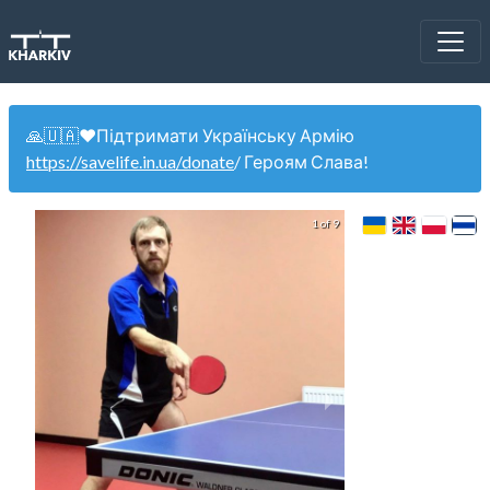
🙏🇺🇦❤️Підтримати Українську Армію
https://savelife.in.ua/donate
/ Героям Слава!
1 of 9