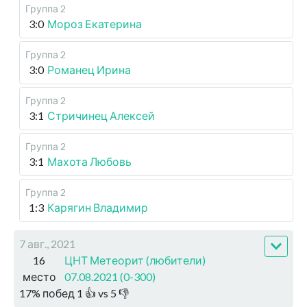
Группа 2
3:0
Мороз Екатерина
Группа 2
3:0
Романец Ирина
Группа 2
3:1
Стричинец Алексей
Группа 2
3:1
Махота Любовь
Группа 2
1:3
Карягин Владимир
7 авг., 2021
16
ЦНТ Метеорит (любители)
место
07.08.2021 (0-300)
17
%
побед
1
👍 vs
5
👎