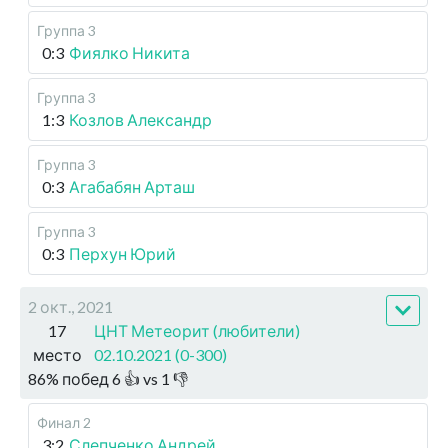
Группа 3
0:3
Фиялко Никита
Группа 3
1:3
Козлов Александр
Группа 3
0:3
Агабабян Арташ
Группа 3
0:3
Перхун Юрий
2 окт., 2021
17
ЦНТ Метеорит (любители)
место
02.10.2021 (0-300)
86
%
побед
6
👍 vs
1
👎
Финал 2
3:2
Слепченко Андрей