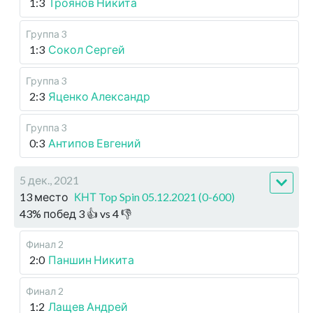
1:3
Троянов Никита
Группа 3
1:3
Сокол Сергей
Группа 3
2:3
Яценко Александр
Группа 3
0:3
Антипов Евгений
5 дек., 2021
13 место
КНТ Top Spin 05.12.2021 (0-600)
43
%
побед
3
👍 vs
4
👎
Финал 2
2:0
Паншин Никита
Финал 2
1:2
Лащев Андрей