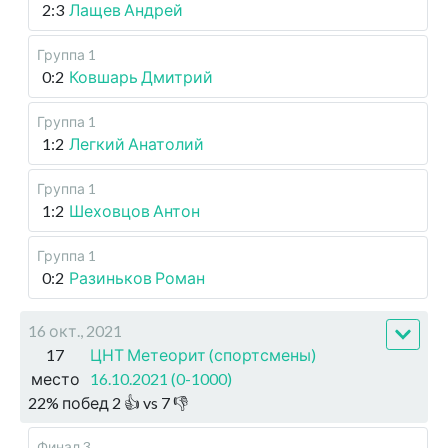
2:3
Лащев Андрей
Группа 1
0:2
Ковшарь Дмитрий
Группа 1
1:2
Легкий Анатолий
Группа 1
1:2
Шеховцов Антон
Группа 1
0:2
Разиньков Роман
16 окт., 2021
17
ЦНТ Метеорит (спортсмены)
место
16.10.2021 (0-1000)
22
%
побед
2
👍 vs
7
👎
Финал 3