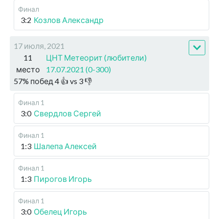
Финал
3:2
Козлов Александр
17 июля, 2021
11
ЦНТ Метеорит (любители)
место
17.07.2021 (0-300)
57
%
побед
4
👍 vs
3
👎
Финал 1
3:0
Свердлов Сергей
Финал 1
1:3
Шалепа Алексей
Финал 1
1:3
Пирогов Игорь
Финал 1
3:0
Обелец Игорь