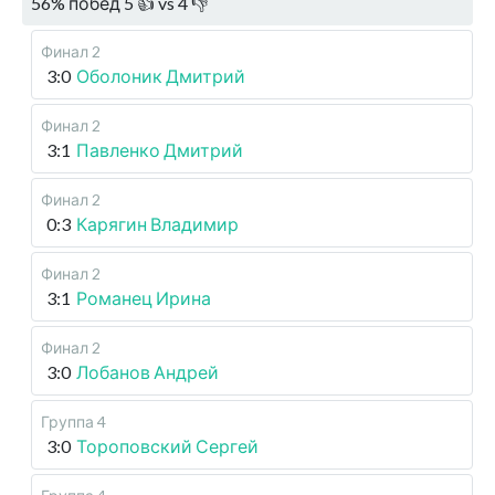
56
%
побед
5
👍 vs
4
👎
Финал 2
3:0
Оболоник Дмитрий
Финал 2
3:1
Павленко Дмитрий
Финал 2
0:3
Карягин Владимир
Финал 2
3:1
Романец Ирина
Финал 2
3:0
Лобанов Андрей
Группа 4
3:0
Тороповский Сергей