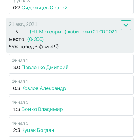
Группа 3
0:2
Сидельцев Сергей
21 авг., 2021
5
ЦНТ Метеорит (любители) 21.08.2021
место
(0-300)
56
%
побед
5
👍 vs
4
👎
Финал 1
3:0
Павленко Дмитрий
Финал 1
0:3
Козлов Александр
Финал 1
1:3
Бойко Владимир
Финал 1
2:3
Куцак Богдан