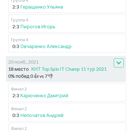
Группа 4
2:3
Геращенко Ульяна
Группа 4
2:3
Пирогов Игорь
Группа 4
0:3
Овчаренко Александр
20 нояб., 2021
18 место
КНТ Top Spin IT Champ 11 тур 2021
0
%
побед
0
👍 vs
7
👎
Финал 2
2:3
Карюченко Дмитрий
Финал 2
0:3
Непочатов Андрей
Финал 2