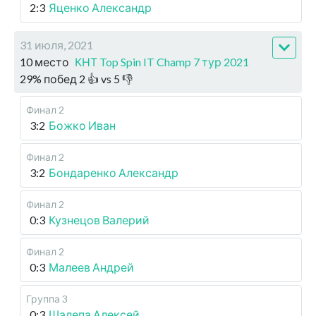
2:3
Яценко Александр
31 июля, 2021
10 место
КНТ Top Spin IT Champ 7 тур 2021
29
%
побед
2
👍 vs
5
👎
Финал 2
3:2
Божко Иван
Финал 2
3:2
Бондаренко Александр
Финал 2
0:3
Кузнецов Валерий
Финал 2
0:3
Малеев Андрей
Группа 3
0:3
Шалепа Алексей