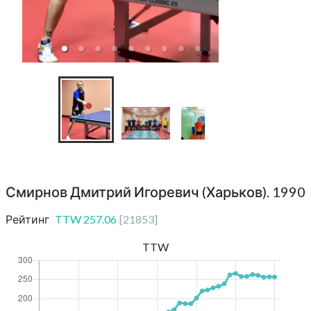
КНТ Top Spin I
Смирнов Дмитрий Игоревич (Харьков). 1990
Рейтинг
TTW
257.06
[
21853
]
TTW