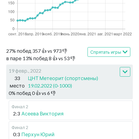
27
%
побед
357
👍 vs
973
👎
Спрятать игры
в паре
13
%
побед
8
👍 vs
53
👎
19 февр., 2022
33
ЦНТ Метеорит (спортсмены)
место
19.02.2022 (0-1000)
0
%
побед
0
👍 vs
6
👎
Финал 2
2:3
Асеева Виктория
Финал 2
0:3
Перхун Юрий