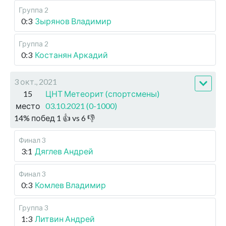
Группа 2
0:3
Зырянов Владимир
Группа 2
0:3
Костанян Аркадий
3 окт., 2021
15
ЦНТ Метеорит (спортсмены)
место
03.10.2021 (0-1000)
14
%
побед
1
👍 vs
6
👎
Финал 3
3:1
Дяглев Андрей
Финал 3
0:3
Комлев Владимир
Группа 3
1:3
Литвин Андрей