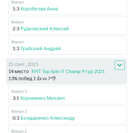
Финал
1:3
Коробкова Анна
Финал
2:3
Рудковский Алексей
Финал
1:3
Грабский Андрей
25 сент., 2021
14 место
КНТ Top Spin IT Champ 9 тур 2021
13
%
побед
1
👍 vs
7
👎
Финал 2
3:1
Корниенко Михаил
Финал 2
0:3
Бондаренко Александр
Финал 2