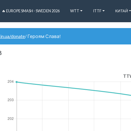
🔥 EUROPE SMASH - SWEDEN 2026
WTT
ITTF
КИТАЙ
.in.ua/donate
/ Героям Слава!
8
TT