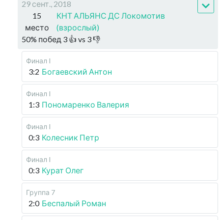
29 сент., 2018
15
КНТ АЛЬЯНС ДС Локомотив
место
(взрослый)
50
%
побед
3
👍 vs
3
👎
Финал I
3:2
Богаевский Антон
Финал I
1:3
Пономаренко Валерия
Финал I
0:3
Колесник Петр
Финал I
0:3
Курат Олег
Группа 7
2:0
Беспалый Роман