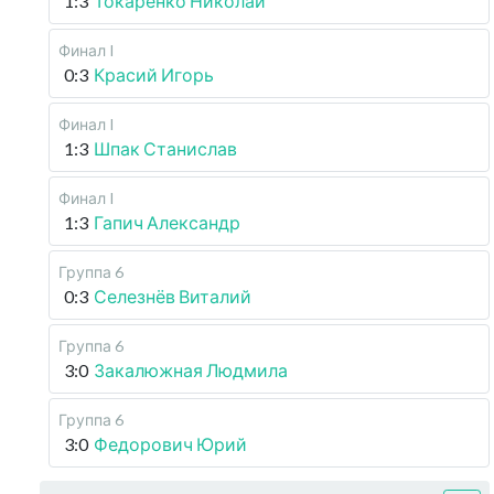
1:3
Токаренко Николай
Финал I
0:3
Красий Игорь
Финал I
1:3
Шпак Станислав
Финал I
1:3
Гапич Александр
Группа 6
0:3
Селезнёв Виталий
Группа 6
3:0
Закалюжная Людмила
Группа 6
3:0
Федорович Юрий