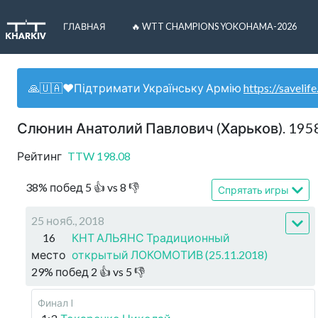
ГЛАВНАЯ
🔥 WTT CHAMPIONS YOKOHAMA-2026
🙏🇺🇦❤️Підтримати Українську Армію
https://savelife
Слюнин Анатолий Павлович (Харьков). 195
Рейтинг
TTW
198.08
38
%
побед
5
👍 vs
8
👎
Спрятать игры
25 нояб., 2018
16
КНТ АЛЬЯНС Традиционный
место
открытый ЛОКОМОТИВ (25.11.2018)
29
%
побед
2
👍 vs
5
👎
Финал I