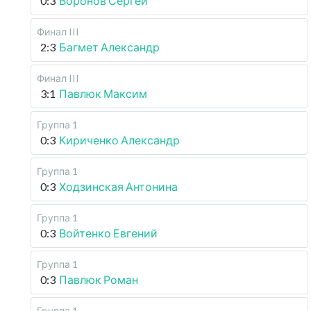
0:3
Воронов Сергей
Финал III
2:3
Багмет Александр
Финал III
3:1
Павлюк Максим
Группа 1
0:3
Кириченко Александр
Группа 1
0:3
Ходзинская Антонина
Группа 1
0:3
Войтенко Евгений
Группа 1
0:3
Павлюк Роман
Группа 1