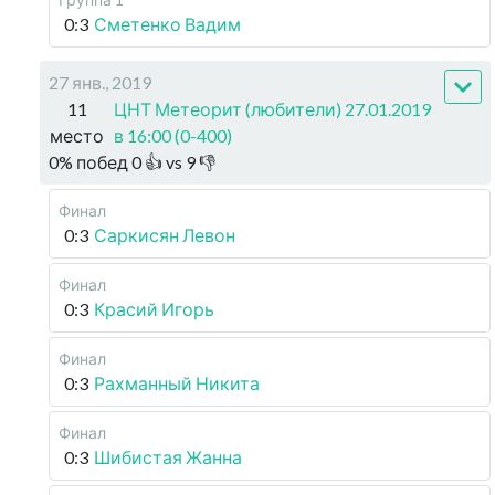
0:3
Сметенко Вадим
27 янв., 2019
11
ЦНТ Метеорит (любители) 27.01.2019
место
в 16:00 (0-400)
0
%
побед
0
👍 vs
9
👎
Финал
0:3
Саркисян Левон
Финал
0:3
Красий Игорь
Финал
0:3
Рахманный Никита
Финал
0:3
Шибистая Жанна