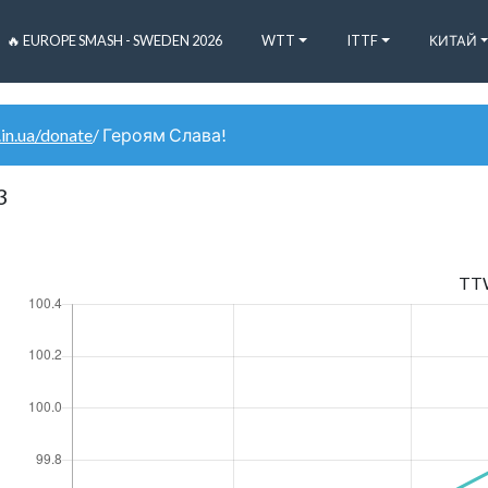
🔥 EUROPE SMASH - SWEDEN 2026
WTT
ITTF
КИТАЙ
.in.ua/donate
/ Героям Слава!
3
TT