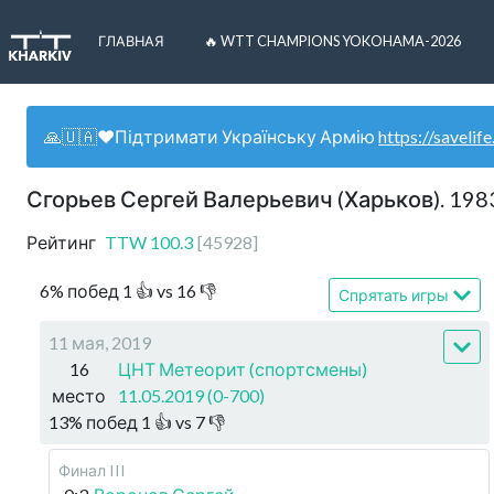
ГЛАВНАЯ
🔥 WTT CHAMPIONS YOKOHAMA-2026
🙏🇺🇦❤️Підтримати Українську Армію
https://savelife
Сгорьев Сергей Валерьевич (Харьков). 198
Рейтинг
TTW
100.3
[
45928
]
6
%
побед
1
👍 vs
16
👎
Спрятать игры
11 мая, 2019
16
ЦНТ Метеорит (спортсмены)
место
11.05.2019 (0-700)
13
%
побед
1
👍 vs
7
👎
Финал III